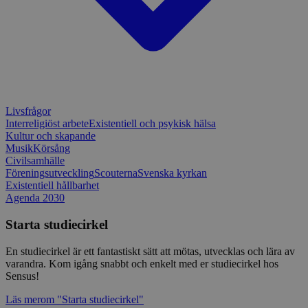
för Pytho
utformad 
en webbpl
typ av pr
på webbfo
_splunk_rum_sid
sensus.wufoo.com
15
Denna coo
minuter
Wufoo fö
belastnin
webbplats
förhindra
Livsfrågor
webbplats
Interreligiöst arbete
Existentiell och psykisk hälsa
Storage declaration
Kultur och skapande
Musik
Körsång
Storage
Civilsamhälle
Namn
Beskrivning
type
Föreningsutveckling
Scouterna
Svenska kyrkan
Existentiell hållbarhet
lastExternalReferrerTime
Local
Agenda 2030
storage
lastExternalReferrer
Local
Starta studiecirkel
storage
En studiecirkel är ett fantastiskt sätt att mötas, utvecklas och lära av
varandra. Kom igång snabbt och enkelt med er studiecirkel hos
Sensus!
Leverantör
Namn
Utgång
Beskrivning
Läs mer
om "Starta studiecirkel"
/
Domän
Leverantör
/