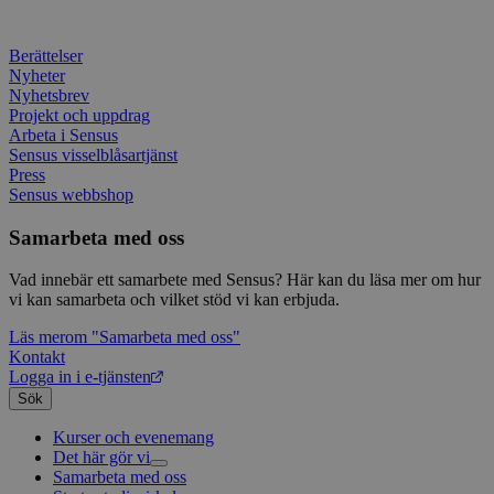
Typef
utfö
.typeform.com
använd
hur 
använ
anv
webbp
web
Berättelser
enkät
even
Nyheter
slut
Nyhetsbrev
ha s
AWSALBTGCORS
7 dagar
Denna 
Amazon Web
bes
Projekt och uppdrag
Typef
Services, Inc.
webb
använd
form.typeform.com
Arbeta i Sensus
använ
Sensus visselblåsartjänst
webbp
Press
enkät
Sensus webbshop
_ga
1 år 1
Detta
Google LLC
månad
assoc
.sensus.se
Samarbeta med oss
Univer
en vik
Googl
Vad innebär ett samarbete med Sensus? Här kan du läsa mer om hur
analys
vi kan samarbeta och vilket stöd vi kan erbjuda.
använd
unika
tillde
Läs mer
om "Samarbeta med oss"
gener
Kontakt
klient
Logga in i e-tjänsten
i varj
webbp
Sök
att be
sessi
Kurser och evenemang
för
webbp
Det här gör vi
Samarbeta med oss
Livsfrågor
_pk_ses.1.c859
www.sensus.se
30
Det h