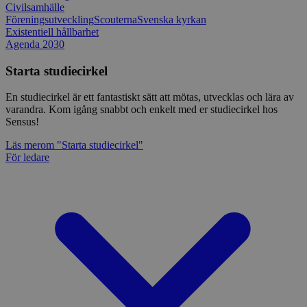
Civilsamhälle
Föreningsutveckling
Scouterna
Svenska kyrkan
Existentiell hållbarhet
Agenda 2030
Starta studiecirkel
En studiecirkel är ett fantastiskt sätt att mötas, utvecklas och lära av
varandra. Kom igång snabbt och enkelt med er studiecirkel hos
Sensus!
Läs mer
om "Starta studiecirkel"
För ledare