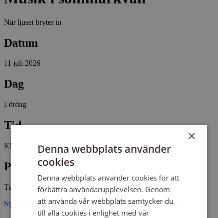
När ljuset bryter in
Datum
11 juli 2026
Dag
Lördag
Tid
×
Kl 18:00 - 19:00
Denna webbplats använder
cookies
Plats
Denna webbplats använder cookies för att
Tävelsås kyrka
förbättra användarupplevelsen. Genom
att använda vår webbplats samtycker du
Stjärnviksvägen 4 35595 TÄVELSÅS
till alla cookies i enlighet med vår