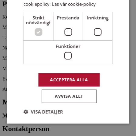
Pris
cookiepolicy.
Läs vår cookie-policy
Kostnadsfritt
Strikt
Prestanda
Inriktning
nödvändigt
Musik i sommarkväll
Tävelsås kyrka den 11 juli. Kl. 18.00
Funktioner
När ljuset bryter in
Medverkande:
Maria Lillieroth Palmqvist
Ewa Göransson
ACCEPTERA ALLA
Arrangemangsid:
1664161
AVVISA ALLT
Medverkande
VISA DETALJER
Maria Palmqvist
Kontaktperson
Strikt nödvändigt
Prestanda
Inriktning