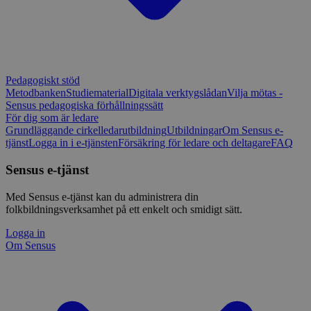
Pedagogiskt stöd
Metodbanken
Studiematerial
Digitala verktygslådan
Vilja mötas -
Sensus pedagogiska förhållningssätt
För dig som är ledare
Grundläggande cirkelledarutbildning
Utbildningar
Om Sensus e-
tjänst
Logga in i e-tjänsten
Försäkring för ledare och deltagare
FAQ
Sensus e-tjänst
Med Sensus e-tjänst kan du administrera din
folkbildningsverksamhet på ett enkelt och smidigt sätt.
Logga in
Om Sensus