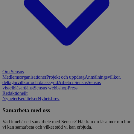
Om Sensus
Medlemsorganisationer
Projekt och uppdrag
Anmälningsvillkor,
deltagarvillkor och dataskydd
Arbeta i Sensus
Sensus
visselblåsartjänst
Sensus webbshop
Press
Redaktionellt
Nyheter
Berättelser
Nyhetsbrev
Samarbeta med oss
Vad innebär ett samarbete med Sensus? Här kan du läsa mer om hur
vi kan samarbeta och vilket stöd vi kan erbjuda.