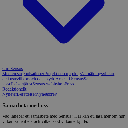
Om Sensus
Medlemsorganisationer
Projekt och uppdrag
Anmälningsvillkor,
deltagarvillkor och dataskydd
Arbeta i Sensus
Sensus
visselblåsartjänst
Sensus webbshop
Press
Redaktionellt
Nyheter
Berättelser
Nyhetsbrev
Samarbeta med oss
Vad innebär ett samarbete med Sensus? Här kan du läsa mer om hur
vi kan samarbeta och vilket stöd vi kan erbjuda.