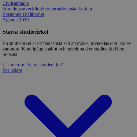
Civilsamhälle
Föreningsutveckling
Scouterna
Svenska kyrkan
Existentiell hållbarhet
Agenda 2030
Starta studiecirkel
En studiecirkel är ett fantastiskt sätt att mötas, utvecklas och lära av
varandra. Kom igång snabbt och enkelt med er studiecirkel hos
Sensus!
Läs mer
om "Starta studiecirkel"
För ledare