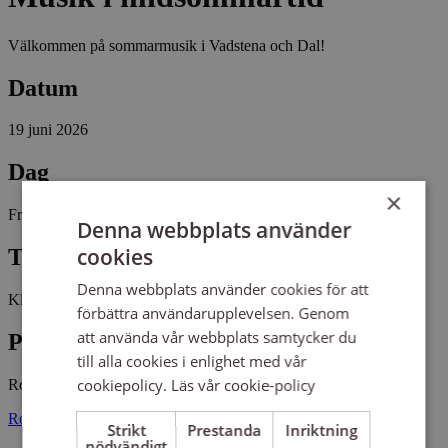
Välkommen på sommarmusik i Vadstena och Dal!
Datum
19 juni 2026
Dag
×
Fredag
Denna webbplats använder
cookies
Tid
Denna webbplats använder cookies för att
Kl 16:00 - 17:00
förbättra användarupplevelsen. Genom
att använda vår webbplats samtycker du
Plats
till alla cookies i enlighet med vår
cookiepolicy.
Läs vår cookie-policy
Rogslösa kyrka
Rogslösa 205 59293 BORGHAMN
Strikt
Prestanda
Inriktning
nödvändigt