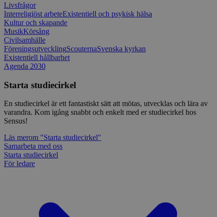
Livsfrågor
_splunk_rum_sid
sensus.wufoo.com
15
Denna coo
Interreligiöst arbete
Existentiell och psykisk hälsa
minuter
Wufoo fö
belastnin
Kultur och skapande
webbplats
Musik
Körsång
förhindra
Civilsamhälle
webbplats
Föreningsutveckling
Scouterna
Svenska kyrkan
Existentiell hållbarhet
Storage declaration
Agenda 2030
Storage
Namn
Beskrivning
type
Starta studiecirkel
lastExternalReferrerTime
Local
En studiecirkel är ett fantastiskt sätt att mötas, utvecklas och lära av
storage
varandra. Kom igång snabbt och enkelt med er studiecirkel hos
lastExternalReferrer
Local
Sensus!
storage
Läs mer
om "Starta studiecirkel"
Samarbeta med oss
Starta studiecirkel
För ledare
Leverantör
Namn
Utgång
Beskrivning
/
Domän
Leverantör
/
Namn
Utgång
Beskr
Domän
sp_t
1 år
Krävs för att
Spotify Inc.
Leverantör
/
Namn
Utgång
Besk
säkerställa
.spotify.com
_pk_id
1 år
Använ
InnoCraft Ltd
Domän
funktionaliteten hos
lagra 
www.sensus.se
det integrerade
använd
VISITOR_INFO1_LIVE
6
Denn
Google LLC