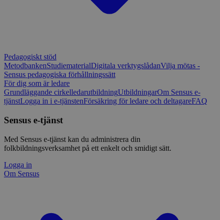
Pedagogiskt stöd
Metodbanken
Studiematerial
Digitala verktygslådan
Vilja mötas -
Sensus pedagogiska förhållningssätt
För dig som är ledare
Grundläggande cirkelledarutbildning
Utbildningar
Om Sensus e-
tjänst
Logga in i e-tjänsten
Försäkring för ledare och deltagare
FAQ
Sensus e-tjänst
Med Sensus e-tjänst kan du administrera din
folkbildningsverksamhet på ett enkelt och smidigt sätt.
Logga in
Om Sensus