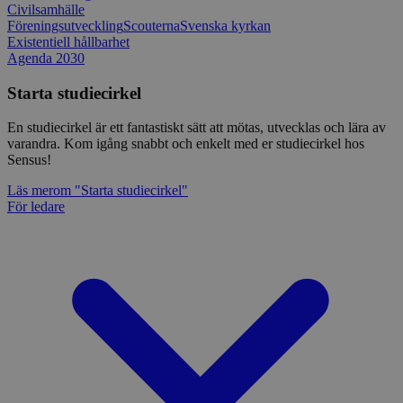
Civilsamhälle
Föreningsutveckling
Scouterna
Svenska kyrkan
Existentiell hållbarhet
Agenda 2030
Starta studiecirkel
En studiecirkel är ett fantastiskt sätt att mötas, utvecklas och lära av
varandra. Kom igång snabbt och enkelt med er studiecirkel hos
Sensus!
Läs mer
om "Starta studiecirkel"
För ledare