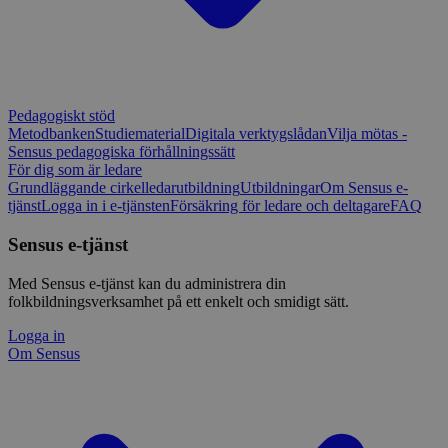
Pedagogiskt stöd
Metodbanken
Studiematerial
Digitala verktygslådan
Vilja mötas -
Sensus pedagogiska förhållningssätt
För dig som är ledare
Grundläggande cirkelledarutbildning
Utbildningar
Om Sensus e-
tjänst
Logga in i e-tjänsten
Försäkring för ledare och deltagare
FAQ
Sensus e-tjänst
Med Sensus e-tjänst kan du administrera din
folkbildningsverksamhet på ett enkelt och smidigt sätt.
Logga in
Om Sensus