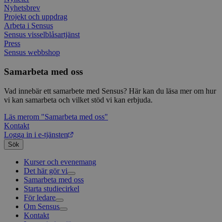
källk
Nyhetsbrev
för at
att sp
Projekt och uppdrag
betee
Arbeta i Sensus
webbp
Sensus visselblåsartjänst
är en 
prefix
Press
kort s
Sensus webbshop
bokstä
refer
instäl
Samarbeta med oss
mtm_consent
1 år 1
Cooki
InnoCraft Ltd
Vad innebär ett samarbete med Sensus? Här kan du läsa mer om hur
månad
utgång
www.sensus.se
komma
vi kan samarbeta och vilket stöd vi kan erbjuda.
gav si
Läs mer
om "Samarbeta med oss"
mtm_cookie_consent
www.sensus.se
1 år 1
Cooki
Kontakt
månad
utgång
komma
Logga in i e-tjänsten
gav el
Sök
samty
Kurser och evenemang
_pk_id.1.c859
www.sensus.se
1 år
Det h
associ
Det här gör vi
platt
Samarbeta med oss
Livsfrågor
källk
Starta studiecirkel
Kultur och skapande
Interreligiöst arbete
för at
att sp
För ledare
Civilsamhälle
Existentiell och psykisk hälsa
Musik
betee
Om Sensus
Existentiell hållbarhet
Grundläggande cirkelledarutbildning
Körsång
Föreningsutveckling
webbp
Kontakt
Utbildningar
Berättelser
Scouterna
Agenda 2030
är en 