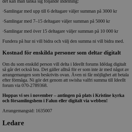
det kan man tänka sig följande indelning:
Strikt nödvändiga kakor tillåter
·Samlingar med upp till 6 deltagare väljer summan på 3000 kr
kärnwebbplatsfunktioner som användarinloggning
och kontohantering. Webbplatsen kan inte
·Samlingar med 7–15 deltagare väljer summan på 5000 kr
användas ordentligt utan strikt nödvändiga cookies.
·Samlingar med över 15 deltagare väljer summan på 10 000 kr
Leverantör
/
Namn
Utgång
Beskrivni
Domän
Fundera på hur ni vill bidra och välj den summa ni vill bidra med.
ep201
30
Denna coo
Wufoo
minuter
Wufoo fö
.wufoo.com
Kostnad för enskilda personer som deltar digitalt
belastnin
webbplats
förhindra
Om du som enskild person vill delta i Ideellt forums Idédag digitalt
webbplats
så går det också bra. Det gäller alltså för er som inte är med något av
CookieScriptConsent
1 månad
Denna coo
CookieScript
arrangemangen som beskrivits ovan. Även ni får möjlighet att betala
Cookie-Sc
www.sensus.se
efter förmåga. Ni gör det genom att swisha valfri summa till Ideellt
tjänsten 
forum via 070-2789368.
ihåg prefe
besökaren
nödvändig
Hoppas vi ses i november – antingen på plats i Kristine kyrka
Script.co
och församlingshem i Falun eller digitalt via webben!
fungerar k
Arrangemangsid:
1635007
csrftoken
www.sensus.se
12
Denna coo
månader
till Djang
Google
4 dagar
webbutvec
Privacy Policy
Ledare
för Pytho
utformad 