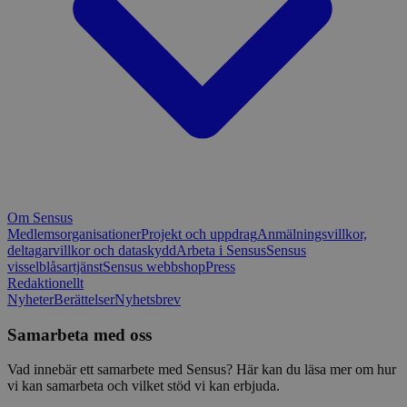
Om Sensus
Medlemsorganisationer
Projekt och uppdrag
Anmälningsvillkor,
deltagarvillkor och dataskydd
Arbeta i Sensus
Sensus
visselblåsartjänst
Sensus webbshop
Press
Redaktionellt
Nyheter
Berättelser
Nyhetsbrev
Samarbeta med oss
Vad innebär ett samarbete med Sensus? Här kan du läsa mer om hur
vi kan samarbeta och vilket stöd vi kan erbjuda.