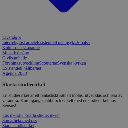
utformad 
en webbpl
typ av pr
på webbfo
_splunk_rum_sid
sensus.wufoo.com
15
Denna coo
minuter
Wufoo fö
belastnin
webbplats
Livsfrågor
förhindra
webbplats
Interreligiöst arbete
Existentiell och psykisk hälsa
Kultur och skapande
Storage declaration
Musik
Körsång
Civilsamhälle
Storage
Föreningsutveckling
Scouterna
Svenska kyrkan
Namn
Beskrivning
type
Existentiell hållbarhet
Agenda 2030
lastExternalReferrerTime
Local
storage
Starta studiecirkel
lastExternalReferrer
Local
storage
En studiecirkel är ett fantastiskt sätt att mötas, utvecklas och lära av
varandra. Kom igång snabbt och enkelt med er studiecirkel hos
Sensus!
Läs mer
om "Starta studiecirkel"
Leverantör
Namn
Utgång
Beskrivning
Samarbeta med oss
/
Domän
Leverantör
/
Namn
Utgång
Beskr
Starta studiecirkel
Domän