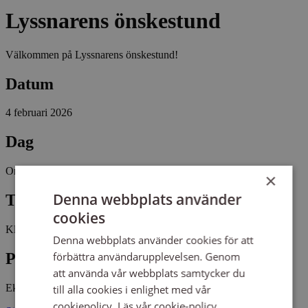
Lyssnarens önskestund
Välkommen på Lyssnarens önskestund!
Datum
4 februari 2026
Dag
Onsdag
×
Denna webbplats använder
Tid
cookies
Kl 12:00 - 12:30
Denna webbplats använder cookies för att
Plats
förbättra användarupplevelsen. Genom
att använda vår webbplats samtycker du
Eksjö kyrka
till alla cookies i enlighet med vår
cookiepolicy.
Läs vår cookie-policy