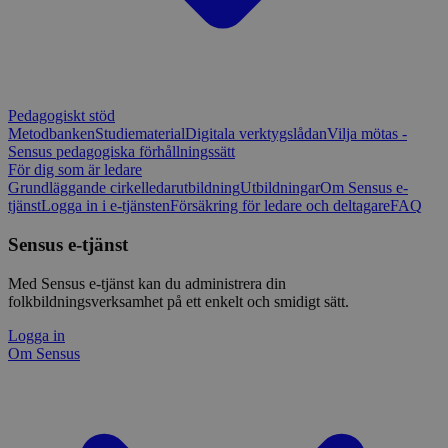
Pedagogiskt stöd
Metodbanken
Studiematerial
Digitala verktygslådan
Vilja mötas -
Sensus pedagogiska förhållningssätt
För dig som är ledare
Grundläggande cirkelledarutbildning
Utbildningar
Om Sensus e-
tjänst
Logga in i e-tjänsten
Försäkring för ledare och deltagare
FAQ
Sensus e-tjänst
Med Sensus e-tjänst kan du administrera din
folkbildningsverksamhet på ett enkelt och smidigt sätt.
Logga in
Om Sensus