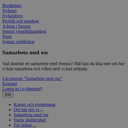
använd
hur 
använ
anv
Berättelser
webbp
web
Nyheter
enkät
even
Nyhetsbrev
slut
Projekt och uppdrag
ha s
AWSALBTGCORS
7 dagar
Denna 
Amazon Web
bes
Typef
Arbeta i Sensus
Services, Inc.
webb
använd
form.typeform.com
Sensus visselblåsartjänst
använ
Press
webbp
Sensus webbshop
enkät
_ga
1 år 1
Detta
Google LLC
Samarbeta med oss
månad
assoc
.sensus.se
Univer
en vik
Vad innebär ett samarbete med Sensus? Här kan du läsa mer om hur
Googl
vi kan samarbeta och vilket stöd vi kan erbjuda.
analys
använd
unika
Läs mer
om "Samarbeta med oss"
tillde
Kontakt
gener
Logga in i e-tjänsten
klient
i varj
Sök
webbp
att be
Kurser och evenemang
sessi
Det här gör vi
för
webbp
Samarbeta med oss
Livsfrågor
Starta studiecirkel
Kultur och skapande
Interreligiöst arbete
_pk_ses.1.c859
www.sensus.se
30
Det h
För ledare
Civilsamhälle
Existentiell och psykisk hälsa
Musik
minuter
associ