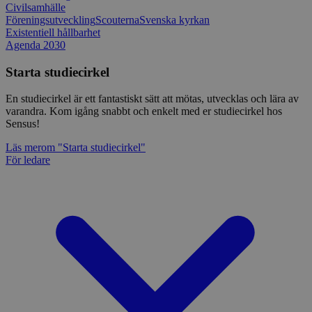
Civilsamhälle
Föreningsutveckling
Scouterna
Svenska kyrkan
Existentiell hållbarhet
Agenda 2030
Starta studiecirkel
En studiecirkel är ett fantastiskt sätt att mötas, utvecklas och lära av
varandra. Kom igång snabbt och enkelt med er studiecirkel hos
Sensus!
Läs mer
om "Starta studiecirkel"
För ledare