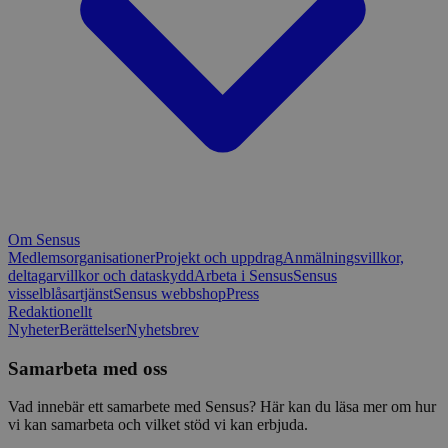
Om Sensus
Medlemsorganisationer
Projekt och uppdrag
Anmälningsvillkor,
deltagarvillkor och dataskydd
Arbeta i Sensus
Sensus
visselblåsartjänst
Sensus webbshop
Press
Redaktionellt
Nyheter
Berättelser
Nyhetsbrev
Samarbeta med oss
Vad innebär ett samarbete med Sensus? Här kan du läsa mer om hur
vi kan samarbeta och vilket stöd vi kan erbjuda.