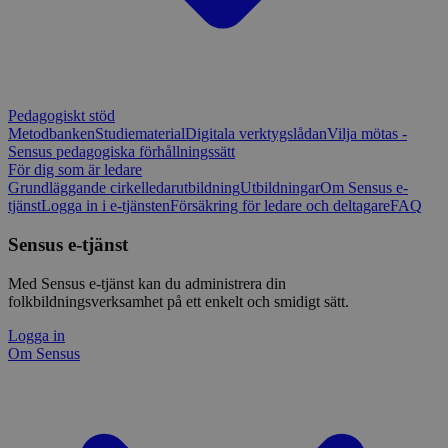
Pedagogiskt stöd
Metodbanken
Studiematerial
Digitala verktygslådan
Vilja mötas -
Sensus pedagogiska förhållningssätt
För dig som är ledare
Grundläggande cirkelledarutbildning
Utbildningar
Om Sensus e-
tjänst
Logga in i e-tjänsten
Försäkring för ledare och deltagare
FAQ
Sensus e-tjänst
Med Sensus e-tjänst kan du administrera din
folkbildningsverksamhet på ett enkelt och smidigt sätt.
Logga in
Om Sensus