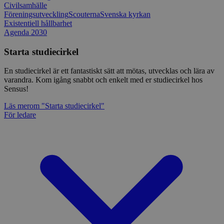
Civilsamhälle
Föreningsutveckling
Scouterna
Svenska kyrkan
Existentiell hållbarhet
Agenda 2030
Starta studiecirkel
En studiecirkel är ett fantastiskt sätt att mötas, utvecklas och lära av
varandra. Kom igång snabbt och enkelt med er studiecirkel hos
Sensus!
Läs mer
om "Starta studiecirkel"
För ledare