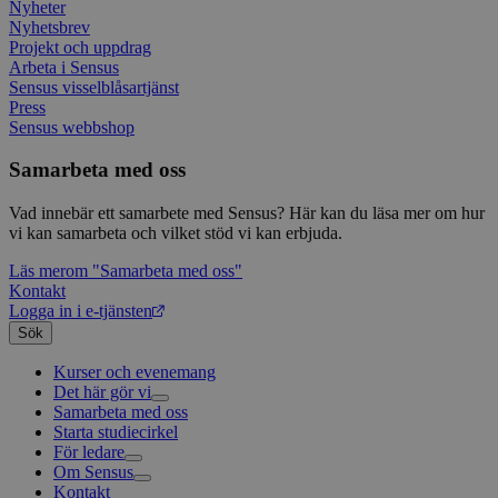
använ
anv
Nyheter
webbp
web
Nyhetsbrev
enkät
even
Projekt och uppdrag
slut
ha s
AWSALBTGCORS
7 dagar
Denna 
Arbeta i Sensus
Amazon Web
bes
Typef
Services, Inc.
Sensus visselblåsartjänst
webb
använd
form.typeform.com
Press
använ
Sensus webbshop
webbp
enkät
Samarbeta med oss
_ga
1 år 1
Detta
Google LLC
månad
assoc
.sensus.se
Univer
Vad innebär ett samarbete med Sensus? Här kan du läsa mer om hur
en vik
vi kan samarbeta och vilket stöd vi kan erbjuda.
Googl
analys
använd
Läs mer
om "Samarbeta med oss"
unika
Kontakt
tillde
Logga in i e-tjänsten
gener
klient
Sök
i varj
webbp
Kurser och evenemang
att be
Det här gör vi
sessi
för
Samarbeta med oss
Livsfrågor
webbp
Starta studiecirkel
Kultur och skapande
Interreligiöst arbete
För ledare
Civilsamhälle
Existentiell och psykisk hälsa
Musik
_pk_ses.1.c859
www.sensus.se
30
Det h
Om Sensus
Existentiell hållbarhet
Grundläggande cirkelledarutbildning
Körsång
Föreningsutveckling
minuter
associ
platt
Kontakt
Utbildningar
Berättelser
Scouterna
Agenda 2030