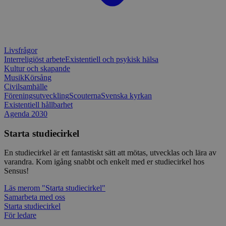
en webbpl
typ av pr
på webbfo
_splunk_rum_sid
sensus.wufoo.com
15
Denna coo
minuter
Wufoo fö
belastnin
Livsfrågor
webbplats
Interreligiöst arbete
Existentiell och psykisk hälsa
förhindra
webbplats
Kultur och skapande
Musik
Körsång
Storage declaration
Civilsamhälle
Föreningsutveckling
Scouterna
Svenska kyrkan
Storage
Existentiell hållbarhet
Namn
Beskrivning
type
Agenda 2030
lastExternalReferrerTime
Local
storage
Starta studiecirkel
lastExternalReferrer
Local
storage
En studiecirkel är ett fantastiskt sätt att mötas, utvecklas och lära av
varandra. Kom igång snabbt och enkelt med er studiecirkel hos
Sensus!
Läs mer
om "Starta studiecirkel"
Samarbeta med oss
Leverantör
Namn
Utgång
Beskrivning
Starta studiecirkel
/
Domän
Leverantör
/
Namn
Utgång
Beskr
Domän
För ledare
sp_t
1 år
Krävs för att
Spotify Inc.
Leverantör
/