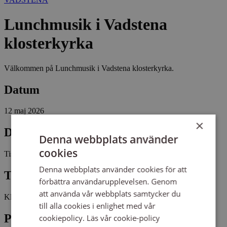
Lunchmusik i Vadstena
klosterkyrka
Välkommen på Lunchmusik i Vadstena klosterkyrka.
Datum
12 maj 2026
×
Dag
Denna webbplats använder
cookies
Tisdag
Denna webbplats använder cookies för att
Tid
förbättra användarupplevelsen. Genom
att använda vår webbplats samtycker du
Kl 13:00 - 13:30
till alla cookies i enlighet med vår
Plats
cookiepolicy.
Läs vår cookie-policy