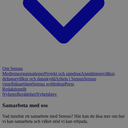
Om Sensus
Medlemsorganisationer
Projekt och uppdrag
Anmälningsvillkor,
deltagarvillkor och dataskydd
Arbeta i Sensus
Sensus
visselblåsartjänst
Sensus webbshop
Press
Redaktionellt
Nyheter
Berättelser
Nyhetsbrev
Samarbeta med oss
Vad innebär ett samarbete med Sensus? Här kan du läsa mer om hur
vi kan samarbeta och vilket stöd vi kan erbjuda.