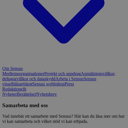
Om Sensus
Medlemsorganisationer
Projekt och uppdrag
Anmälningsvillkor,
deltagarvillkor och dataskydd
Arbeta i Sensus
Sensus
visselblåsartjänst
Sensus webbshop
Press
Redaktionellt
Nyheter
Berättelser
Nyhetsbrev
Samarbeta med oss
Vad innebär ett samarbete med Sensus? Här kan du läsa mer om hur
vi kan samarbeta och vilket stöd vi kan erbjuda.