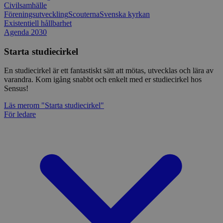
Civilsamhälle
Föreningsutveckling
Scouterna
Svenska kyrkan
Existentiell hållbarhet
Agenda 2030
Starta studiecirkel
En studiecirkel är ett fantastiskt sätt att mötas, utvecklas och lära av
varandra. Kom igång snabbt och enkelt med er studiecirkel hos
Sensus!
Läs mer
om "Starta studiecirkel"
För ledare