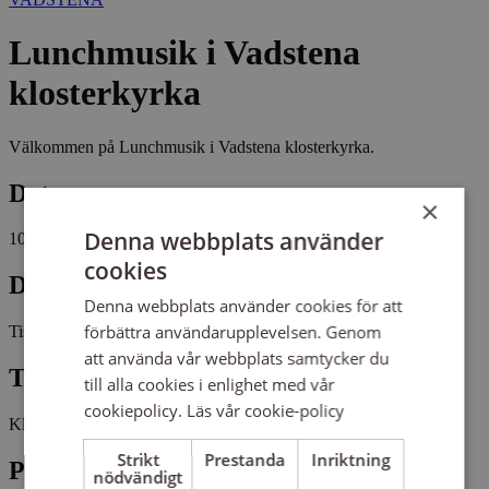
Lunchmusik i Vadstena
klosterkyrka
Välkommen på Lunchmusik i Vadstena klosterkyrka.
Datum
×
Denna webbplats använder
10 februari 2026
cookies
Dag
Denna webbplats använder cookies för att
förbättra användarupplevelsen. Genom
Tisdag
att använda vår webbplats samtycker du
Tid
till alla cookies i enlighet med vår
cookiepolicy.
Läs vår cookie-policy
Kl 13:00 - 13:30
Strikt
Prestanda
Inriktning
Plats
nödvändigt