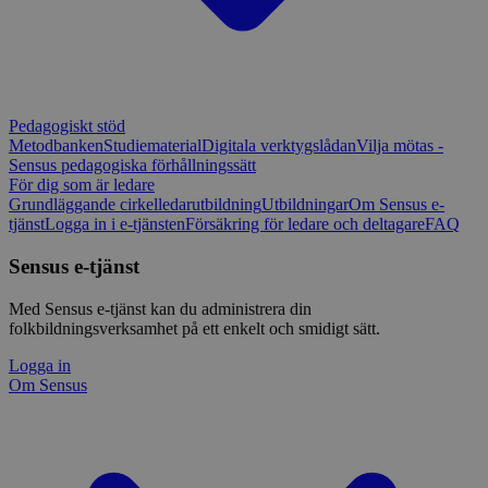
Pedagogiskt stöd
Metodbanken
Studiematerial
Digitala verktygslådan
Vilja mötas -
Sensus pedagogiska förhållningssätt
För dig som är ledare
Grundläggande cirkelledarutbildning
Utbildningar
Om Sensus e-
tjänst
Logga in i e-tjänsten
Försäkring för ledare och deltagare
FAQ
Sensus e-tjänst
Med Sensus e-tjänst kan du administrera din
folkbildningsverksamhet på ett enkelt och smidigt sätt.
Logga in
Om Sensus