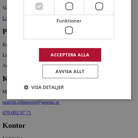
Vadstena klosterkyrka
Lasarettsgatan 5 59230 VADSTENA
Funktioner
Pris
Kostnadsfritt
ACCEPTERA ALLA
Lunchmusik i Vadstena klosterkyrka.
Arrangemangsid:
1648837
AVVISA ALLT
Kontaktperson
VISA DETALJER
Marcus Johansson
marcus.johansson@sensus.se
Strikt nödvändigt
Prestanda
Inriktning
070-002 97 71
Funktioner
Kontor
Strikt nödvändiga kakor tillåter
kärnwebbplatsfunktioner som användarinloggning