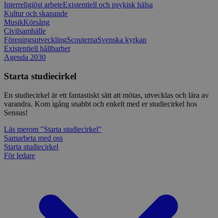
_splunk_rum_sid
sensus.wufoo.com
15
Denna coo
Interreligiöst arbete
Existentiell och psykisk hälsa
minuter
Wufoo fö
Kultur och skapande
belastnin
Musik
Körsång
webbplats
Civilsamhälle
förhindra
webbplats
Föreningsutveckling
Scouterna
Svenska kyrkan
Existentiell hållbarhet
Storage declaration
Agenda 2030
Storage
Namn
Beskrivning
Starta studiecirkel
type
lastExternalReferrerTime
Local
En studiecirkel är ett fantastiskt sätt att mötas, utvecklas och lära av
storage
varandra. Kom igång snabbt och enkelt med er studiecirkel hos
Sensus!
lastExternalReferrer
Local
storage
Läs mer
om "Starta studiecirkel"
Samarbeta med oss
Starta studiecirkel
För ledare
Leverantör
Namn
Utgång
Beskrivning
/
Domän
Leverantör
/
Namn
Utgång
Beskr
Domän
sp_t
1 år
Krävs för att
Spotify Inc.
Leverantör
/
Namn
Utgång
Besk
säkerställa
.spotify.com
_pk_id
1 år
Använ
InnoCraft Ltd
Domän
funktionaliteten hos
lagra 
www.sensus.se
det integrerade
använd
VISITOR_INFO1_LIVE
6
Denn
Google LLC
Spotify-pluginet.
unika 
månader
av Y
.youtube.com