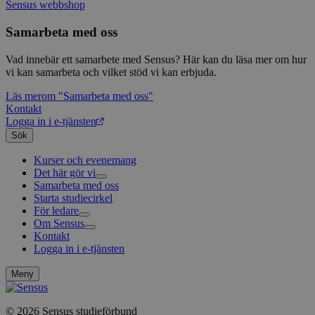
ha s
AWSALBTGCORS
7 dagar
Denna 
Sensus webbshop
Amazon Web
bes
Typef
Services, Inc.
webb
använd
form.typeform.com
Samarbeta med oss
använ
webbp
enkät
Vad innebär ett samarbete med Sensus? Här kan du läsa mer om hur
vi kan samarbeta och vilket stöd vi kan erbjuda.
_ga
1 år 1
Detta
Google LLC
månad
assoc
.sensus.se
Univer
Läs mer
om "Samarbeta med oss"
en vik
Kontakt
Googl
Logga in i e-tjänsten
analys
använd
Sök
unika
tillde
Kurser och evenemang
gener
Det här gör vi
klient
i varj
Samarbeta med oss
Livsfrågor
webbp
Starta studiecirkel
Kultur och skapande
Interreligiöst arbete
att be
För ledare
Civilsamhälle
Existentiell och psykisk hälsa
Musik
sessi
för
Om Sensus
Existentiell hållbarhet
Grundläggande cirkelledarutbildning
Körsång
Föreningsutveckling
webbp
Kontakt
Utbildningar
Berättelser
Scouterna
Agenda 2030
Logga in i e-tjänsten
Sensus e-tjänst
Nyheter
Svenska kyrkan
_pk_ses.1.c859
www.sensus.se
30
Det h
Metodbanken
Nyhetsbrev
minuter
associ
platt
Försäkring för ledare och deltagare
Projekt och uppdrag
Meny
källk
FAQ
Arbeta i Sensus
för at
Sensus visselblåsartjänst
att sp
© 2026 Sensus studieförbund
betee
Press