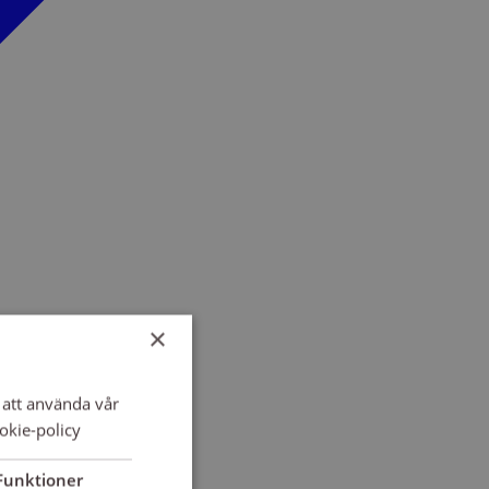
×
att använda vår
okie-policy
Funktioner