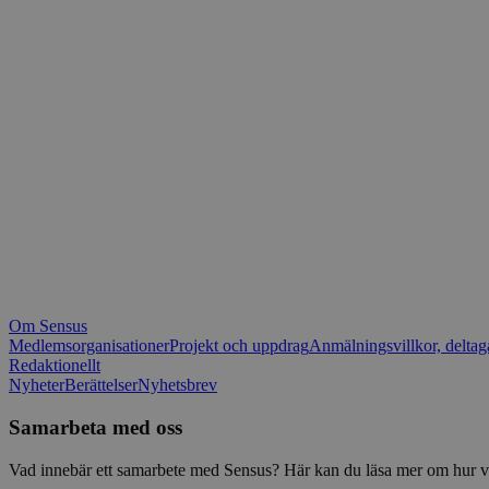
_fbp
.spot
mtm_consent_rem
__Secure-ROLLOU
matomo_ignore
VISITOR_PRIVACY_
matomo_sessid
YSC
_pk_ses
IDE
_ga_1RP1H45CK4
Om Sensus
tf_respondent_cc
Medlemsorganisationer
Projekt och uppdrag
Anmälningsvillkor, deltag
Redaktionellt
Nyheter
Berättelser
Nyhetsbrev
attribution_user_id
Samarbeta med oss
AWSALBTGCORS
Vad innebär ett samarbete med Sensus? Här kan du läsa mer om hur vi