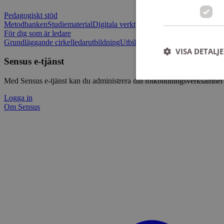
Pedagogiskt stöd
Metodbanken
Studiematerial
Digitala verktygslådan
Vilja mötas - Sensu
För dig som är ledare
Grundläggande cirkelledarutbildning
Utbildningar
Om Sensus e-tjänst
L
VISA DETALJ
Sensus e-tjänst
Med Sensus e-tjänst kan du administrera din folkbildningsverksamhet p
Logga in
Om Sensus
Strikt nödvändiga ka
användas ordentligt 
Namn
ep201
CookieScriptConse
csrftoken