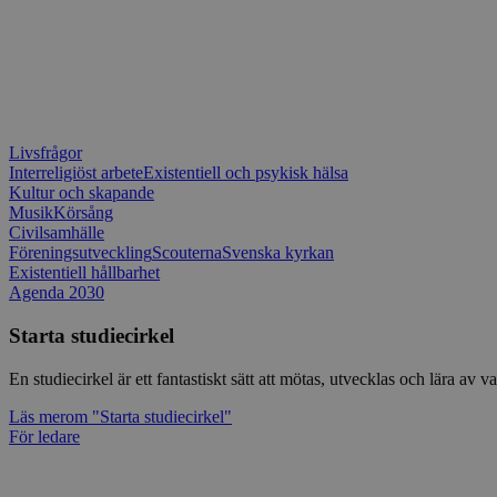
Livsfrågor
Interreligiöst arbete
Existentiell och psykisk hälsa
Kultur och skapande
Musik
Körsång
Civilsamhälle
Föreningsutveckling
Scouterna
Svenska kyrkan
Existentiell hållbarhet
Agenda 2030
Starta studiecirkel
En studiecirkel är ett fantastiskt sätt att mötas, utvecklas och lära a
Läs mer
om "Starta studiecirkel"
För ledare