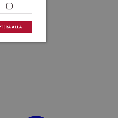
PTERA ALLA
bbplatsen kan inte
lansering,
missbruk.
nsten för att komma
r nödvändigt att
t.
lingsplattform för
plats mot en viss