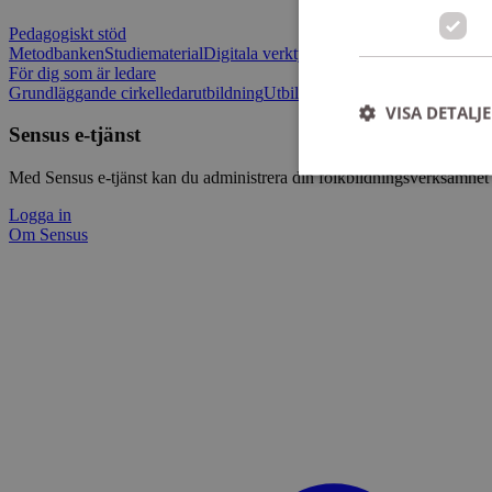
Pedagogiskt stöd
Metodbanken
Studiematerial
Digitala verktygslådan
Vilja mötas - Sensu
För dig som är ledare
Grundläggande cirkelledarutbildning
Utbildningar
Om Sensus e-tjänst
L
VISA DETALJ
Sensus e-tjänst
Med Sensus e-tjänst kan du administrera din folkbildningsverksamhet p
Logga in
Om Sensus
Strikt nödvändiga ka
användas ordentligt 
Namn
ep201
CookieScriptConse
csrftoken