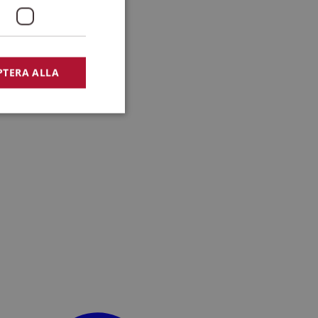
PTERA ALLA
bbplatsen kan inte
lansering,
missbruk.
nsten för att komma
r nödvändigt att
t.
lingsplattform för
plats mot en viss