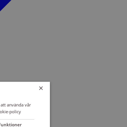
×
att använda vår
okie-policy
Funktioner