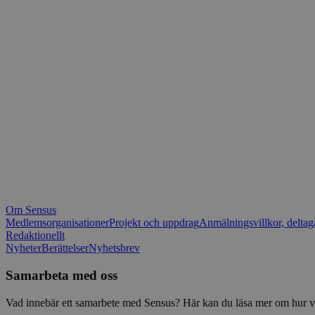
_fbp
.spot
mtm_consent_rem
__Secure-ROLLOU
matomo_ignore
VISITOR_PRIVACY_
matomo_sessid
YSC
_pk_ses
IDE
_ga_1RP1H45CK4
Om Sensus
tf_respondent_cc
Medlemsorganisationer
Projekt och uppdrag
Anmälningsvillkor, deltag
Redaktionellt
Nyheter
Berättelser
Nyhetsbrev
attribution_user_id
Samarbeta med oss
AWSALBTGCORS
Vad innebär ett samarbete med Sensus? Här kan du läsa mer om hur vi