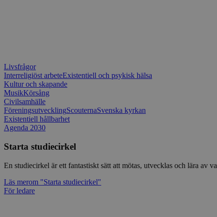
Livsfrågor
Interreligiöst arbete
Existentiell och psykisk hälsa
Kultur och skapande
Musik
Körsång
Civilsamhälle
Föreningsutveckling
Scouterna
Svenska kyrkan
Existentiell hållbarhet
Agenda 2030
Starta studiecirkel
En studiecirkel är ett fantastiskt sätt att mötas, utvecklas och lära a
Läs mer
om "Starta studiecirkel"
För ledare