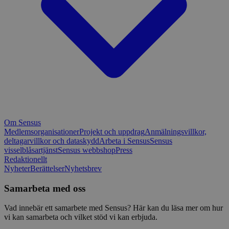
Om Sensus
Medlemsorganisationer
Projekt och uppdrag
Anmälningsvillkor,
deltagarvillkor och dataskydd
Arbeta i Sensus
Sensus
visselblåsartjänst
Sensus webbshop
Press
Redaktionellt
Nyheter
Berättelser
Nyhetsbrev
Samarbeta med oss
Vad innebär ett samarbete med Sensus? Här kan du läsa mer om hur
vi kan samarbeta och vilket stöd vi kan erbjuda.