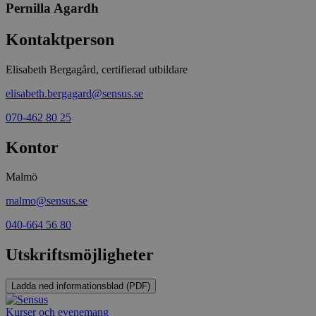
nödvändig
Pernilla Agardh
Script.co
fungerar k
Kontaktperson
csrftoken
www.sensus.se
12
Denna coo
månader
till Djang
Google
4 dagar
webbutvec
Privacy Policy
Elisabeth Bergagård, certifierad utbildare
för Pytho
utformad 
en webbpl
elisabeth.bergagard@sensus.se
typ av pr
på webbfo
070-462 80 25
_splunk_rum_sid
sensus.wufoo.com
15
Denna coo
minuter
Wufoo fö
Kontor
belastnin
webbplats
förhindra
Malmö
webbplats
malmo@sensus.se
Storage declaration
040-664 56 80
Storage
Namn
Beskrivning
type
Utskriftsmöjligheter
lastExternalReferrerTime
Local
storage
Ladda ned informationsblad (PDF)
lastExternalReferrer
Local
storage
Kurser och evenemang