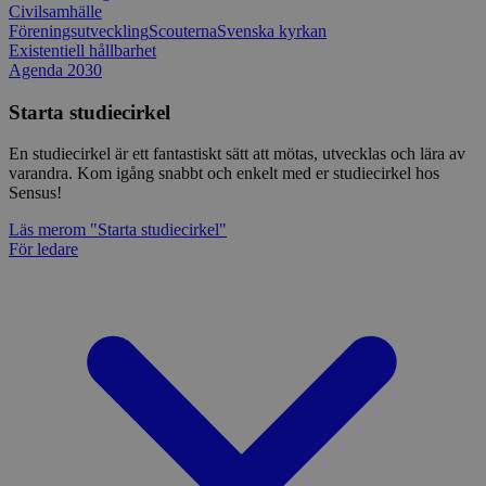
Civilsamhälle
Föreningsutveckling
Scouterna
Svenska kyrkan
Existentiell hållbarhet
Agenda 2030
Starta studiecirkel
En studiecirkel är ett fantastiskt sätt att mötas, utvecklas och lära av
varandra. Kom igång snabbt och enkelt med er studiecirkel hos
Sensus!
Läs mer
om "Starta studiecirkel"
För ledare