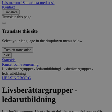
Läs mer
om "Samarbeta med oss"
Kontakt
Translate
Translate this page
Translate this site
Select your language in the dropdown menu below
Turn off translation
Sök
Startsida
Kurser och evenemang
Livsberättargrupper - ledarutbildning
Livsberättargrupper -
ledarutbildning
HELSINGBORG
Livsberättargrupper -
ledarutbildning
Livsberättargrupper, Livet-värt att dela är ett samtalskoncept där