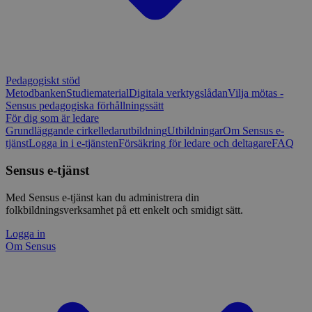
Pedagogiskt stöd
Metodbanken
Studiematerial
Digitala verktygslådan
Vilja mötas -
Sensus pedagogiska förhållningssätt
För dig som är ledare
Grundläggande cirkelledarutbildning
Utbildningar
Om Sensus e-
tjänst
Logga in i e-tjänsten
Försäkring för ledare och deltagare
FAQ
Sensus e-tjänst
Med Sensus e-tjänst kan du administrera din
folkbildningsverksamhet på ett enkelt och smidigt sätt.
Logga in
Om Sensus