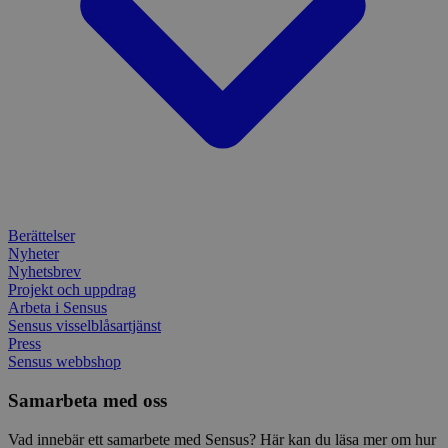
webbp
att be
sessi
för
webbp
_pk_ses.1.c859
www.sensus.se
30
Det h
minuter
associ
platt
källk
för at
att sp
betee
webbp
är en 
prefix
kort s
Berättelser
bokstä
Nyheter
refer
instäl
Nyhetsbrev
Projekt och uppdrag
mtm_consent
1 år 1
Cooki
InnoCraft Ltd
Arbeta i Sensus
månad
utgång
www.sensus.se
Sensus visselblåsartjänst
komma
gav si
Press
Sensus webbshop
mtm_cookie_consent
www.sensus.se
1 år 1
Cooki
månad
utgång
komma
Samarbeta med oss
gav el
samty
Vad innebär ett samarbete med Sensus? Här kan du läsa mer om hur