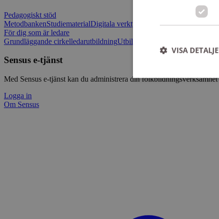
Pedagogiskt stöd
Metodbanken
Studiematerial
Digitala verktygslådan
Vilja mötas - Sensu
För dig som är ledare
Grundläggande cirkelledarutbildning
Utbildningar
Om Sensus e-tjänst
L
VISA DETALJ
Sensus e-tjänst
Med Sensus e-tjänst kan du administrera din folkbildningsverksamhet p
Logga in
Om Sensus
Strikt nödvändiga ka
användas ordentligt 
Namn
ep201
CookieScriptConse
csrftoken