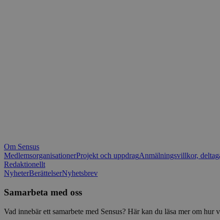
_fbp
.spot
mtm_consent_rem
__Secure-ROLLOU
matomo_ignore
VISITOR_PRIVACY_
matomo_sessid
YSC
_pk_ses
IDE
_ga_1RP1H45CK4
Om Sensus
tf_respondent_cc
Medlemsorganisationer
Projekt och uppdrag
Anmälningsvillkor, deltag
Redaktionellt
Nyheter
Berättelser
Nyhetsbrev
attribution_user_id
Samarbeta med oss
AWSALBTGCORS
Vad innebär ett samarbete med Sensus? Här kan du läsa mer om hur vi