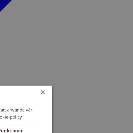
×
att använda vår
okie-policy
Funktioner