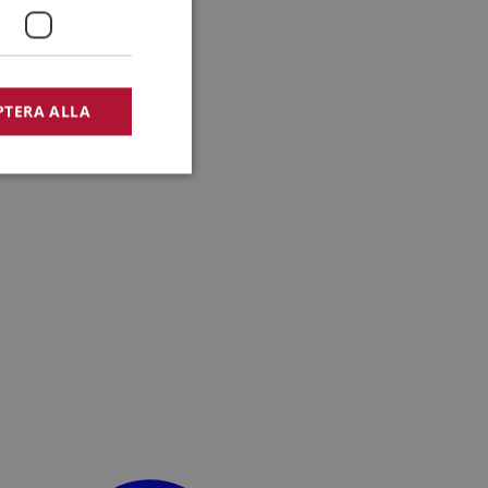
PTERA ALLA
bbplatsen kan inte
lansering,
missbruk.
nsten för att komma
r nödvändigt att
t.
lingsplattform för
plats mot en viss