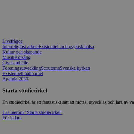
Livsfrågor
Interreligiöst arbete
Existentiell och psykisk hälsa
Kultur och skapande
Musik
Körsång
Civilsamhälle
Föreningsutveckling
Scouterna
Svenska kyrkan
Existentiell hållbarhet
Agenda 2030
Starta studiecirkel
En studiecirkel är ett fantastiskt sätt att mötas, utvecklas och lära a
Läs mer
om "Starta studiecirkel"
För ledare