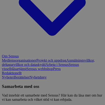
Om Sensus
Medlemsorganisationer
Projekt och uppdrag
Anmälningsvillkor,
deltagarvillkor och dataskydd
Arbeta i Sensus
Sensus
visselblåsartjänst
Sensus webbshop
Press
Redaktionellt
Nyheter
Berättelser
Nyhetsbrev
Samarbeta med oss
Vad innebär ett samarbete med Sensus? Här kan du läsa mer om hur
vi kan samarbeta och vilket stöd vi kan erbjuda.