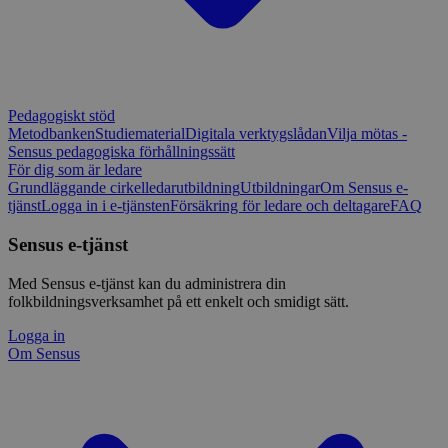
Pedagogiskt stöd
Metodbanken
Studiematerial
Digitala verktygslådan
Vilja mötas -
Sensus pedagogiska förhållningssätt
För dig som är ledare
Grundläggande cirkelledarutbildning
Utbildningar
Om Sensus e-
tjänst
Logga in i e-tjänsten
Försäkring för ledare och deltagare
FAQ
Sensus e-tjänst
Med Sensus e-tjänst kan du administrera din
folkbildningsverksamhet på ett enkelt och smidigt sätt.
Logga in
Om Sensus