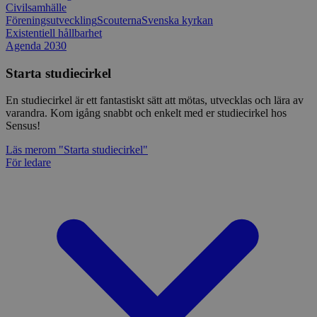
Civilsamhälle
Föreningsutveckling
Scouterna
Svenska kyrkan
Existentiell hållbarhet
Agenda 2030
Starta studiecirkel
En studiecirkel är ett fantastiskt sätt att mötas, utvecklas och lära av
varandra. Kom igång snabbt och enkelt med er studiecirkel hos
Sensus!
Läs mer
om "Starta studiecirkel"
För ledare