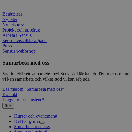
en vik
Googl
analys
Berättelser
använd
unika
Nyheter
tillde
Nyhetsbrev
gener
Projekt och uppdrag
klient
i varj
Arbeta i Sensus
webbp
Sensus visselblåsartjänst
att be
Press
sessi
Sensus webbshop
för
webbp
Samarbeta med oss
_pk_ses.1.c859
www.sensus.se
30
Det h
minuter
associ
platt
Vad innebär ett samarbete med Sensus? Här kan du läsa mer om hur
källk
vi kan samarbeta och vilket stöd vi kan erbjuda.
för at
att sp
betee
Läs mer
om "Samarbeta med oss"
webbp
Kontakt
är en 
Logga in i e-tjänsten
prefix
kort s
Sök
bokstä
refer
Kurser och evenemang
instäl
Det här gör vi
mtm_consent
1 år 1
Cooki
InnoCraft Ltd
Samarbeta med oss
Livsfrågor
månad
utgång
www.sensus.se
Starta studiecirkel
Kultur och skapande
Interreligiöst arbete