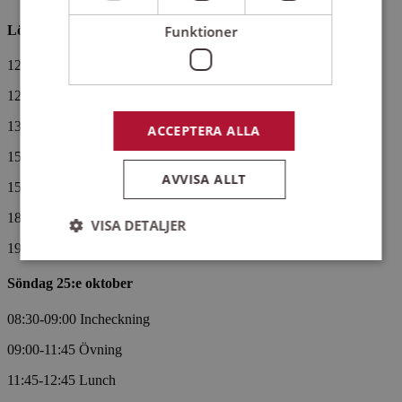
Funktioner
Lördag 24:e oktober
12:00-12:45 Incheckning
12:45-13:00 Samling och presentation
13:00-15:00 Övning
ACCEPTERA ALLA
15:00-15:30 Fika
AVVISA ALLT
15:30-18:00 Övning
18:00-19:30 Middag på egen hand
VISA DETALJER
19:30 Afterchoir och mingel
Söndag 25:e oktober
Strikt nödvändigt
Prestanda
Inriktning
08:30-09:00 Incheckning
Funktioner
09:00-11:45 Övning
Strikt nödvändiga kakor tillåter
kärnwebbplatsfunktioner som användarinloggning
11:45-12:45 Lunch
och kontohantering. Webbplatsen kan inte
användas ordentligt utan strikt nödvändiga cookies.