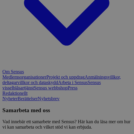
Om Sensus
Medlemsorganisationer
Projekt och uppdrag
Anmälningsvillkor,
deltagarvillkor och dataskydd
Arbeta i Sensus
Sensus
visselblåsartjänst
Sensus webbshop
Press
Redaktionellt
Nyheter
Berättelser
Nyhetsbrev
Samarbeta med oss
Vad innebär ett samarbete med Sensus? Här kan du läsa mer om hur
vi kan samarbeta och vilket stöd vi kan erbjuda.