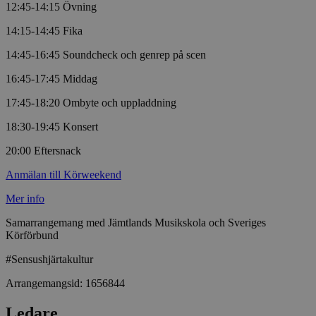
12:45-14:15 Övning
Leverantör
/
Namn
Utgång
Beskrivni
Domän
14:15-14:45 Fika
ep201
30
Denna coo
Wufoo
14:45-16:45 Soundcheck och genrep på scen
minuter
Wufoo fö
.wufoo.com
belastnin
16:45-17:45 Middag
webbplats
förhindra
webbplats
17:45-18:20 Ombyte och uppladdning
CookieScriptConsent
1 månad
Denna coo
CookieScript
18:30-19:45 Konsert
Cookie-Sc
www.sensus.se
tjänsten 
ihåg prefe
20:00 Eftersnack
besökaren
nödvändig
Anmälan till Körweekend
Script.co
fungerar k
Mer info
csrftoken
www.sensus.se
12
Denna coo
månader
till Djang
Google
Samarrangemang med Jämtlands Musikskola och Sveriges
4 dagar
webbutvec
Privacy Policy
Körförbund
för Pytho
utformad 
en webbpl
#Sensushjärtakultur
typ av pr
på webbfo
Arrangemangsid:
1656844
_splunk_rum_sid
sensus.wufoo.com
15
Denna coo
minuter
Wufoo fö
Ledare