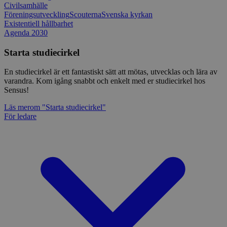
Civilsamhälle
Föreningsutveckling
Scouterna
Svenska kyrkan
Existentiell hållbarhet
Agenda 2030
Starta studiecirkel
En studiecirkel är ett fantastiskt sätt att mötas, utvecklas och lära av
varandra. Kom igång snabbt och enkelt med er studiecirkel hos
Sensus!
Läs mer
om "Starta studiecirkel"
För ledare