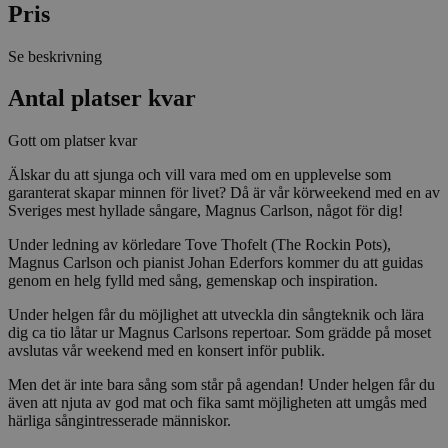
Pris
Se beskrivning
Antal platser kvar
Gott om platser kvar
Älskar du att sjunga och vill vara med om en upplevelse som
garanterat skapar minnen för livet? Då är vår körweekend med en av
Sveriges mest hyllade sångare, Magnus Carlson, något för dig!
Under ledning av körledare Tove Thofelt (The Rockin Pots),
Magnus Carlson och pianist Johan Ederfors kommer du att guidas
genom en helg fylld med sång, gemenskap och inspiration.
Under helgen får du möjlighet att utveckla din sångteknik och lära
dig ca tio låtar ur Magnus Carlsons repertoar. Som grädde på moset
avslutas vår weekend med en konsert inför publik.
Men det är inte bara sång som står på agendan! Under helgen får du
även att njuta av god mat och fika samt möjligheten att umgås med
härliga sångintresserade människor.