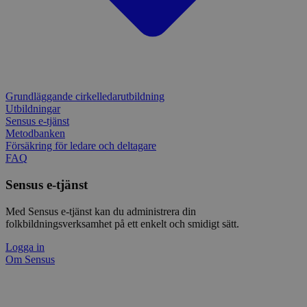
webb
använd
form.typeform.com
använ
webbp
enkät
_ga
1 år 1
Detta
Google LLC
månad
assoc
.sensus.se
Univer
en vik
Googl
Grundläggande cirkelledarutbildning
analys
använd
Utbildningar
unika
Sensus e-tjänst
tillde
Metodbanken
gener
Försäkring för ledare och deltagare
klient
i varj
FAQ
webbp
att be
Sensus e-tjänst
sessi
för
webbp
Med Sensus e-tjänst kan du administrera din
_pk_ses.1.c859
www.sensus.se
30
Det h
folkbildningsverksamhet på ett enkelt och smidigt sätt.
minuter
associ
platt
Logga in
källk
Om Sensus
för at
att sp
betee
webbp
är en 