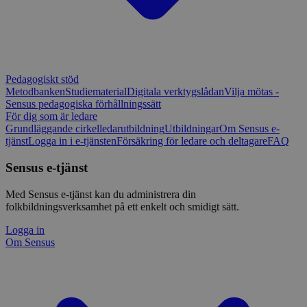
Pedagogiskt stöd
Metodbanken
Studiematerial
Digitala verktygslådan
Vilja mötas -
Sensus pedagogiska förhållningssätt
För dig som är ledare
Grundläggande cirkelledarutbildning
Utbildningar
Om Sensus e-
tjänst
Logga in i e-tjänsten
Försäkring för ledare och deltagare
FAQ
Sensus e-tjänst
Med Sensus e-tjänst kan du administrera din
folkbildningsverksamhet på ett enkelt och smidigt sätt.
Logga in
Om Sensus