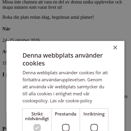
Missa inte chansen att vara en del av denna unika upplevelse och
skapa minnen som varar livet ut!
Boka din plats redan idag, begränsat antal platser!
När
24–25 oktober 2026
×
Avgift
Denna webbplats använder
cookies
1945 kr
Denna webbplats använder cookies för att
I paketet ingår
förbättra användarupplevelsen. Genom
Tillgång till en körapp med noter, texter och stämfiler för
att använda vår webbplats samtycker du
samtliga sånger
till alla cookies i enlighet med vår
Övningar med körledare Tove Thofelt, pianist Johan Ederfors
cookiepolicy.
Läs vår cookie-policy
och Magnus Carlson
Eftermiddagsfika under lördagen
Lunch, fika och middag under söndagen
Strikt
Prestanda
Inriktning
Avslutningskonsert tillsammans med Magnus Carlson
nödvändigt
Preliminärt schema