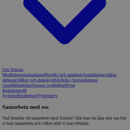
Om Sensus
Medlemsorganisationer
Projekt och uppdrag
Anmälningsvillkor,
deltagarvillkor och dataskydd
Arbeta i Sensus
Sensus
visselblåsartjänst
Sensus webbshop
Press
Redaktionellt
Nyheter
Berättelser
Nyhetsbrev
Samarbeta med oss
Vad innebär ett samarbete med Sensus? Här kan du läsa mer om hur
vi kan samarbeta och vilket stöd vi kan erbjuda.