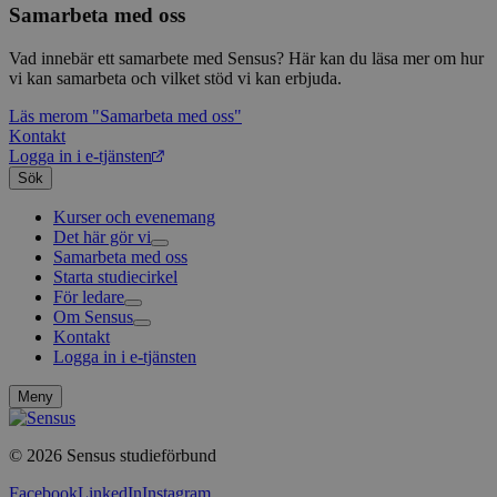
Samarbeta med oss
Vad innebär ett samarbete med Sensus? Här kan du läsa mer om hur
vi kan samarbeta och vilket stöd vi kan erbjuda.
Läs mer
om "Samarbeta med oss"
Kontakt
Logga in i e-tjänsten
Sök
Kurser och evenemang
Det här gör vi
Samarbeta med oss
Livsfrågor
Starta studiecirkel
Kultur och skapande
Interreligiöst arbete
För ledare
Civilsamhälle
Existentiell och psykisk hälsa
Musik
Om Sensus
Existentiell hållbarhet
Grundläggande cirkelledarutbildning
Körsång
Föreningsutveckling
Kontakt
Utbildningar
Berättelser
Scouterna
Agenda 2030
Logga in i e-tjänsten
Sensus e-tjänst
Nyheter
Svenska kyrkan
Metodbanken
Nyhetsbrev
Försäkring för ledare och deltagare
Projekt och uppdrag
Meny
FAQ
Arbeta i Sensus
Sensus visselblåsartjänst
© 2026 Sensus studieförbund
Press
Sensus webbshop
Facebook
LinkedIn
Instagram