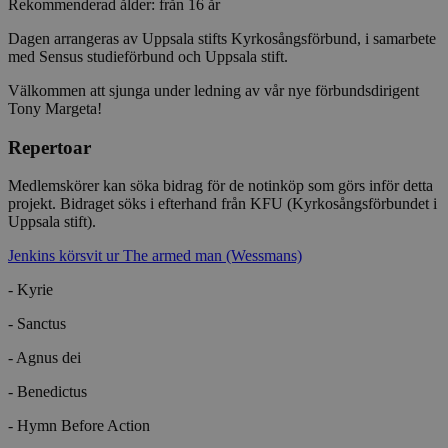
Rekommenderad ålder: från 16 år
ihåg prefe
besökaren
nödvändig
Dagen arrangeras av Uppsala stifts Kyrkosångsförbund, i samarbete
Script.co
med Sensus studieförbund och Uppsala stift.
fungerar k
csrftoken
www.sensus.se
12
Denna coo
Välkommen att sjunga under ledning av vår nye förbundsdirigent
månader
till Djang
Google
Tony Margeta!
4 dagar
webbutvec
Privacy Policy
för Pytho
Repertoar
utformad 
en webbpl
typ av pr
Medlemskörer kan söka bidrag för de notinköp som görs inför detta
på webbfo
projekt. Bidraget söks i efterhand från KFU (Kyrkosångsförbundet i
_splunk_rum_sid
sensus.wufoo.com
15
Denna coo
Uppsala stift).
minuter
Wufoo fö
belastnin
Jenkins körsvit ur The armed man (Wessmans)
webbplats
förhindra
webbplats
- Kyrie
Storage declaration
- Sanctus
Storage
- Agnus dei
Namn
Beskrivning
type
- Benedictus
lastExternalReferrerTime
Local
storage
- Hymn Before Action
lastExternalReferrer
Local