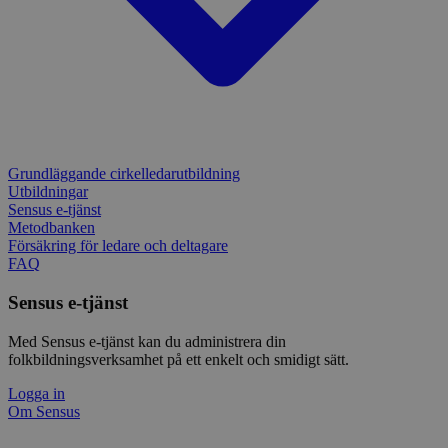
samty
_pk_id.1.c859
www.sensus.se
1 år
Det h
associ
platt
källk
för at
att sp
betee
webbp
är en 
prefix
Grundläggande cirkelledarutbildning
kort s
bokstä
Utbildningar
refer
Sensus e-tjänst
instäl
Metodbanken
Försäkring för ledare och deltagare
FAQ
Sensus e-tjänst
Med Sensus e-tjänst kan du administrera din
folkbildningsverksamhet på ett enkelt och smidigt sätt.
Logga in
Om Sensus