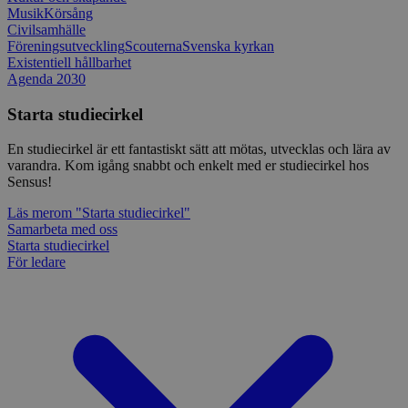
klient
Musik
Körsång
i varj
Civilsamhälle
webbp
att be
Föreningsutveckling
Scouterna
Svenska kyrkan
sessi
Existentiell hållbarhet
för
Agenda 2030
webbp
_pk_ses.1.c859
www.sensus.se
30
Det h
Starta studiecirkel
minuter
associ
platt
källk
En studiecirkel är ett fantastiskt sätt att mötas, utvecklas och lära av
för at
varandra. Kom igång snabbt och enkelt med er studiecirkel hos
att sp
Sensus!
betee
webbp
är en 
Läs mer
om "Starta studiecirkel"
prefix
Samarbeta med oss
kort s
Starta studiecirkel
bokstä
refer
För ledare
instäl
mtm_consent
1 år 1
Cooki
InnoCraft Ltd
månad
utgång
www.sensus.se
komma
gav si
mtm_cookie_consent
www.sensus.se
1 år 1
Cooki
månad
utgång
komma
gav el