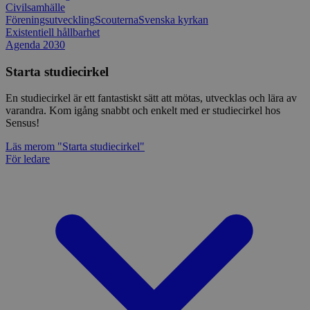
Civilsamhälle
Föreningsutveckling
Scouterna
Svenska kyrkan
Existentiell hållbarhet
Agenda 2030
Starta studiecirkel
En studiecirkel är ett fantastiskt sätt att mötas, utvecklas och lära av
varandra. Kom igång snabbt och enkelt med er studiecirkel hos
Sensus!
Läs mer
om "Starta studiecirkel"
För ledare