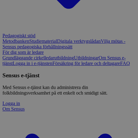
Pedagogiskt stöd
Metodbanken
Studiematerial
Digitala verktygslådan
Vilja mötas -
Sensus pedagogiska förhållningssätt
För dig som är ledare
Grundläggande cirkelledarutbildning
Utbildningar
Om Sensus e-
tjänst
Logga in i e-tjänsten
Försäkring för ledare och deltagare
FAQ
Sensus e-tjänst
Med Sensus e-tjänst kan du administrera din
folkbildningsverksamhet på ett enkelt och smidigt sätt.
Logga in
Om Sensus