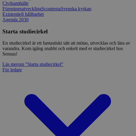
Civilsamhälle
Föreningsutveckling
Scouterna
Svenska kyrkan
Existentiell hållbarhet
Agenda 2030
Starta studiecirkel
En studiecirkel är ett fantastiskt sätt att mötas, utvecklas och lära av
varandra. Kom igång snabbt och enkelt med er studiecirkel hos
Sensus!
Läs mer
om "Starta studiecirkel"
För ledare