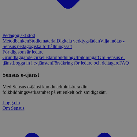
Pedagogiskt stöd
Metodbanken
Studiematerial
Digitala verktygslådan
Vilja mötas -
Sensus pedagogiska förhållningssätt
För dig som är ledare
Grundläggande cirkelledarutbildning
Utbildningar
Om Sensus e-
tjänst
Logga in i e-tjänsten
Försäkring för ledare och deltagare
FAQ
Sensus e-tjänst
Med Sensus e-tjänst kan du administrera din
folkbildningsverksamhet på ett enkelt och smidigt sätt.
Logga in
Om Sensus