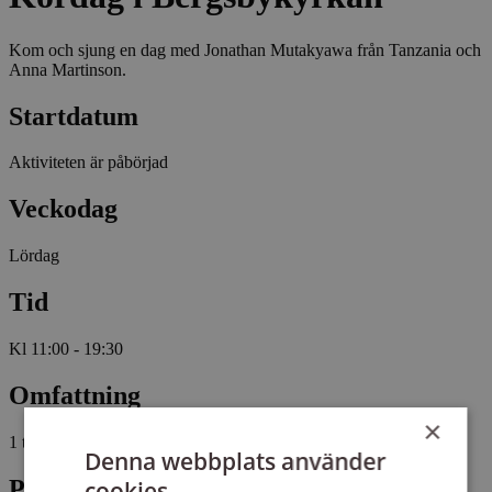
Kom och sjung en dag med Jonathan Mutakyawa från Tanzania och
Anna Martinson.
Startdatum
Aktiviteten är påbörjad
Veckodag
Lördag
Tid
Kl 11:00 - 19:30
Omfattning
×
1 tillfälle, 6 studietimmar
Denna webbplats använder
Plats
cookies