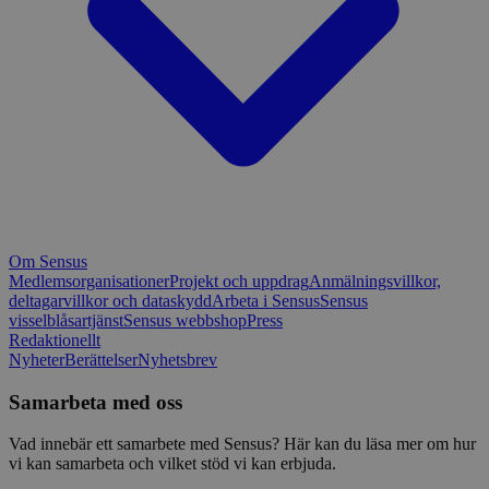
Om Sensus
Medlemsorganisationer
Projekt och uppdrag
Anmälningsvillkor,
deltagarvillkor och dataskydd
Arbeta i Sensus
Sensus
visselblåsartjänst
Sensus webbshop
Press
Redaktionellt
Nyheter
Berättelser
Nyhetsbrev
Samarbeta med oss
Vad innebär ett samarbete med Sensus? Här kan du läsa mer om hur
vi kan samarbeta och vilket stöd vi kan erbjuda.