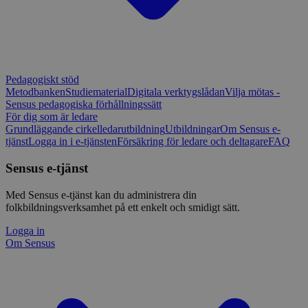
Pedagogiskt stöd
Metodbanken
Studiematerial
Digitala verktygslådan
Vilja mötas -
Sensus pedagogiska förhållningssätt
För dig som är ledare
Grundläggande cirkelledarutbildning
Utbildningar
Om Sensus e-
tjänst
Logga in i e-tjänsten
Försäkring för ledare och deltagare
FAQ
Sensus e-tjänst
Med Sensus e-tjänst kan du administrera din
folkbildningsverksamhet på ett enkelt och smidigt sätt.
Logga in
Om Sensus