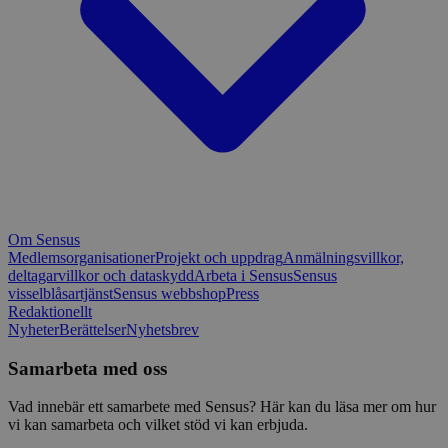
Om Sensus
Medlemsorganisationer
Projekt och uppdrag
Anmälningsvillkor,
deltagarvillkor och dataskydd
Arbeta i Sensus
Sensus
visselblåsartjänst
Sensus webbshop
Press
Redaktionellt
Nyheter
Berättelser
Nyhetsbrev
Samarbeta med oss
Vad innebär ett samarbete med Sensus? Här kan du läsa mer om hur
vi kan samarbeta och vilket stöd vi kan erbjuda.