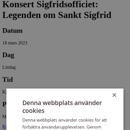
Konsert Sigfridsofficiet:
Legenden om Sankt Sigfrid
Datum
18 mars 2023
Dag
Lördag
Tid
Kl 17:00 - 18:00
×
Denna webbplats använder
Plats
cookies
Mariakyrkan Växjö
Denna webbplats använder cookies för att
förbättra användarupplevelsen. Genom
Kungsgatan 117 35244 VÄXJÖ