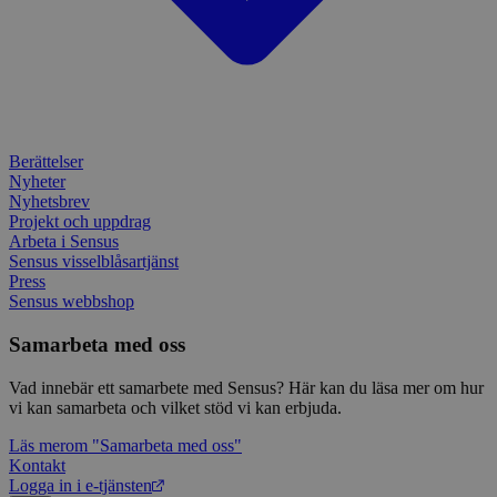
enkät
IDE
1 år
Denn
Google LLC
attribution_user_id
1 år
Denna 
av D
Typeform
.doubleclick.net
Typef
utfö
.typeform.com
använd
hur 
använ
anv
webbp
web
enkät
even
slut
ha s
AWSALBTGCORS
7 dagar
Denna 
Amazon Web
Berättelser
bes
Typef
Services, Inc.
Nyheter
webb
använd
form.typeform.com
använ
Nyhetsbrev
webbp
Projekt och uppdrag
enkät
Arbeta i Sensus
Sensus visselblåsartjänst
_ga
1 år 1
Detta
Google LLC
månad
assoc
.sensus.se
Press
Univer
Sensus webbshop
en vik
Googl
analys
Samarbeta med oss
använd
unika
Vad innebär ett samarbete med Sensus? Här kan du läsa mer om hur
tillde
gener
vi kan samarbeta och vilket stöd vi kan erbjuda.
klient
i varj
Läs mer
om "Samarbeta med oss"
webbp
Kontakt
att be
sessi
Logga in i e-tjänsten
för