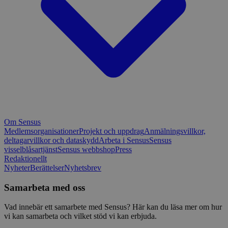
Om Sensus
Medlemsorganisationer
Projekt och uppdrag
Anmälningsvillkor,
deltagarvillkor och dataskydd
Arbeta i Sensus
Sensus
visselblåsartjänst
Sensus webbshop
Press
Redaktionellt
Nyheter
Berättelser
Nyhetsbrev
Samarbeta med oss
Vad innebär ett samarbete med Sensus? Här kan du läsa mer om hur
vi kan samarbeta och vilket stöd vi kan erbjuda.