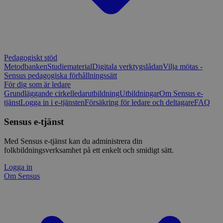
Pedagogiskt stöd
Metodbanken
Studiematerial
Digitala verktygslådan
Vilja mötas -
Sensus pedagogiska förhållningssätt
För dig som är ledare
Grundläggande cirkelledarutbildning
Utbildningar
Om Sensus e-
tjänst
Logga in i e-tjänsten
Försäkring för ledare och deltagare
FAQ
Sensus e-tjänst
Med Sensus e-tjänst kan du administrera din
folkbildningsverksamhet på ett enkelt och smidigt sätt.
Logga in
Om Sensus