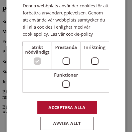
Denna webbplats använder cookies för att
Pris
förbättra användarupplevelsen. Genom
att använda vår webbplats samtycker du
Se beskrivning
till alla cookies i enlighet med vår
Medverkande:
cookiepolicy.
Läs vår cookie-policy
Fredrikskyrkans Kammarkör
Strikt
Prestanda
Inriktning
nödvändigt
Barockorkester
Solister
Staffan Sundås, continuo,
Funktioner
Justin Hazelgrove, dirigent
Biljetter släpps via
Billetto.se
två veckor innan evenemanget äger
rum. (den 21 december)
ACCEPTERA ALLA
Biljettpris: 212:- (200:- går till Musikverksamheten i Karlskrona-
Aspö församling plus exp.avgift 12:-).
AVVISA ALLT