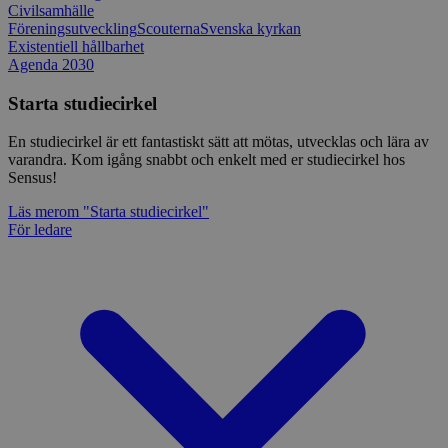
Civilsamhälle
Föreningsutveckling
Scouterna
Svenska kyrkan
Existentiell hållbarhet
Agenda 2030
Starta studiecirkel
En studiecirkel är ett fantastiskt sätt att mötas, utvecklas och lära av
varandra. Kom igång snabbt och enkelt med er studiecirkel hos
Sensus!
Läs mer
om "Starta studiecirkel"
För ledare