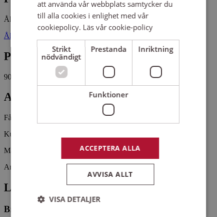
att använda vår webbplats samtycker du
till alla cookies i enlighet med vår
Åkeholm
Svängsta
Sal 1
cookiepolicy.
Läs vår cookie-policy
Åkeholms stationsväg 37693 SVÄNGSTA
Strikt
Prestanda
Inriktning
Pris
nödvändigt
900 kr
Funktioner
Antal platser kvar
Fåtal platser kvar
Kurstillfälle, varannan vecka, ojämna veckor.
ACCEPTERA ALLA
Materialkostnad tillkommer
Arrangemangsid:
1647792
AVVISA ALLT
Ledare
VISA DETALJER
Britt-Marie Persson