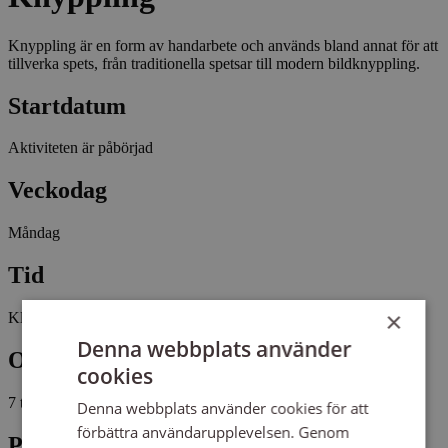
Knyppling är en form av handarbete och används bland annat för att
tillverka spets, från traditionella spetsar till modern bildknyppling.
Startdatum
Aktiviteten är påbörjad
Veckodag
Måndag
Tid
×
Kl 18:30 - 20:45
Denna webbplats använder
Omfattning
cookies
7 tillfällen, 21 studietimmar
Denna webbplats använder cookies för att
förbättra användarupplevelsen. Genom
Plats