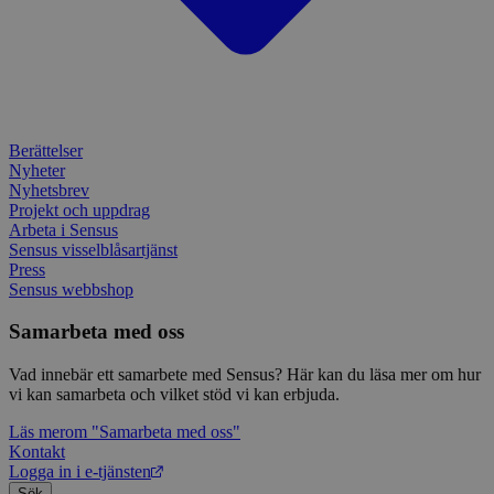
enkät
IDE
1 år
Denn
Google LLC
attribution_user_id
1 år
Denna 
av D
Typeform
.doubleclick.net
Typef
utfö
.typeform.com
använd
hur 
använ
anv
webbp
web
enkät
even
slut
ha s
AWSALBTGCORS
7 dagar
Denna 
Amazon Web
Berättelser
bes
Typef
Services, Inc.
Nyheter
webb
använd
form.typeform.com
Nyhetsbrev
använ
webbp
Projekt och uppdrag
enkät
Arbeta i Sensus
Sensus visselblåsartjänst
_ga
1 år 1
Detta
Google LLC
Press
månad
assoc
.sensus.se
Univer
Sensus webbshop
en vik
Googl
Samarbeta med oss
analys
använd
unika
Vad innebär ett samarbete med Sensus? Här kan du läsa mer om hur
tillde
vi kan samarbeta och vilket stöd vi kan erbjuda.
gener
klient
i varj
Läs mer
om "Samarbeta med oss"
webbp
Kontakt
att be
Logga in i e-tjänsten
sessi
för
Sök