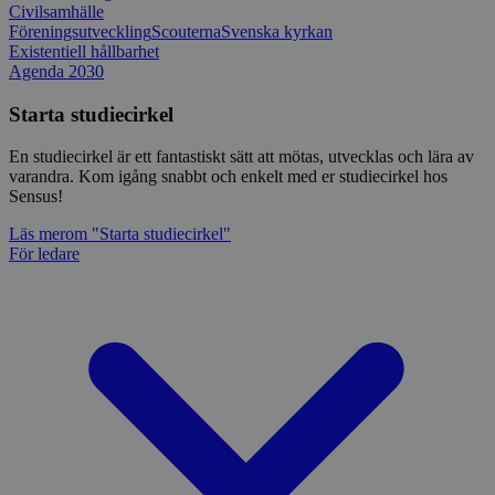
Civilsamhälle
Föreningsutveckling
Scouterna
Svenska kyrkan
Existentiell hållbarhet
Agenda 2030
Starta studiecirkel
En studiecirkel är ett fantastiskt sätt att mötas, utvecklas och lära av
varandra. Kom igång snabbt och enkelt med er studiecirkel hos
Sensus!
Läs mer
om "Starta studiecirkel"
För ledare