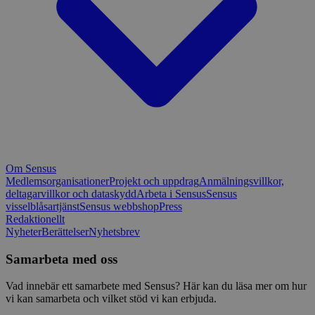
Om Sensus
Medlemsorganisationer
Projekt och uppdrag
Anmälningsvillkor,
deltagarvillkor och dataskydd
Arbeta i Sensus
Sensus
visselblåsartjänst
Sensus webbshop
Press
Redaktionellt
Nyheter
Berättelser
Nyhetsbrev
Samarbeta med oss
Vad innebär ett samarbete med Sensus? Här kan du läsa mer om hur
vi kan samarbeta och vilket stöd vi kan erbjuda.