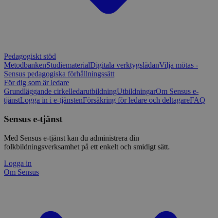
Pedagogiskt stöd
Metodbanken
Studiematerial
Digitala verktygslådan
Vilja mötas -
Sensus pedagogiska förhållningssätt
För dig som är ledare
Grundläggande cirkelledarutbildning
Utbildningar
Om Sensus e-
tjänst
Logga in i e-tjänsten
Försäkring för ledare och deltagare
FAQ
Sensus e-tjänst
Med Sensus e-tjänst kan du administrera din
folkbildningsverksamhet på ett enkelt och smidigt sätt.
Logga in
Om Sensus