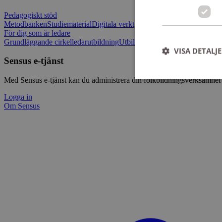
Pedagogiskt stöd
Metodbanken
Studiematerial
Digitala verktygslådan
Vilja mötas - Sensu
För dig som är ledare
Grundläggande cirkelledarutbildning
Utbildningar
Om Sensus e-tjänst
L
VISA DETALJ
Sensus e-tjänst
Med Sensus e-tjänst kan du administrera din folkbildningsverksamhet p
Logga in
Om Sensus
Strikt nödvändiga ka
användas ordentligt 
Namn
ep201
CookieScriptConse
csrftoken