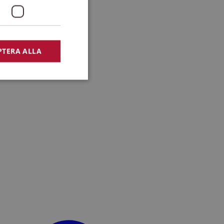
PTERA ALLA
bbplatsen kan inte
lansering,
missbruk.
nsten för att komma
r nödvändigt att
t.
lingsplattform för
plats mot en viss