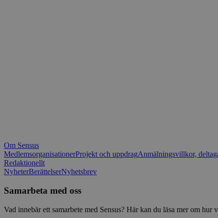
_fbp
.spot
mtm_consent_rem
__Secure-ROLLOU
matomo_ignore
VISITOR_PRIVACY_
matomo_sessid
YSC
_pk_ses
IDE
_ga_1RP1H45CK4
Om Sensus
tf_respondent_cc
Medlemsorganisationer
Projekt och uppdrag
Anmälningsvillkor, deltag
Redaktionellt
Nyheter
Berättelser
Nyhetsbrev
attribution_user_id
Samarbeta med oss
AWSALBTGCORS
Vad innebär ett samarbete med Sensus? Här kan du läsa mer om hur vi