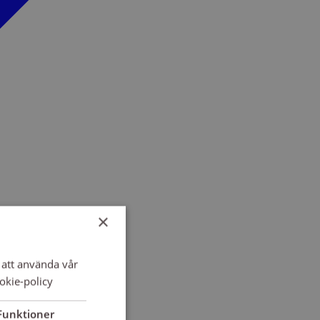
×
att använda vår
okie-policy
Funktioner