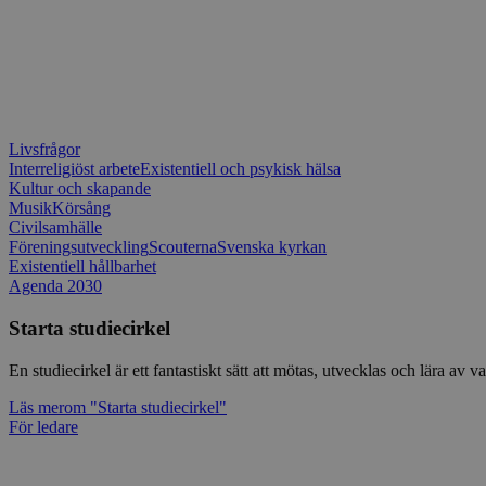
Livsfrågor
Interreligiöst arbete
Existentiell och psykisk hälsa
Kultur och skapande
Musik
Körsång
Civilsamhälle
Föreningsutveckling
Scouterna
Svenska kyrkan
Existentiell hållbarhet
Agenda 2030
Starta studiecirkel
En studiecirkel är ett fantastiskt sätt att mötas, utvecklas och lära a
Läs mer
om "Starta studiecirkel"
För ledare