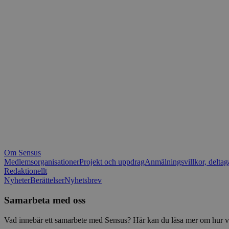
_fbp
.spot
mtm_consent_rem
__Secure-ROLLOU
matomo_ignore
VISITOR_PRIVACY_
matomo_sessid
YSC
_pk_ses
IDE
_ga_1RP1H45CK4
Om Sensus
tf_respondent_cc
Medlemsorganisationer
Projekt och uppdrag
Anmälningsvillkor, deltag
Redaktionellt
Nyheter
Berättelser
Nyhetsbrev
attribution_user_id
Samarbeta med oss
AWSALBTGCORS
Vad innebär ett samarbete med Sensus? Här kan du läsa mer om hur vi