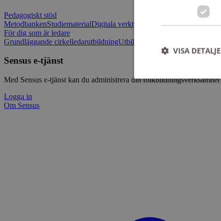
Pedagogiskt stöd
Metodbanken
Studiematerial
Digitala verktygslådan
Vilja mötas - Sensu
För dig som är ledare
Grundläggande cirkelledarutbildning
Utbildningar
Om Sensus e-tjänst
L
VISA DETALJ
Sensus e-tjänst
Med Sensus e-tjänst kan du administrera din folkbildningsverksamhet p
Logga in
Om Sensus
Strikt nödvändiga ka
användas ordentligt 
Namn
ep201
CookieScriptConse
csrftoken