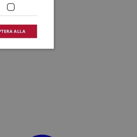
PTERA ALLA
bbplatsen kan inte
lansering,
missbruk.
nsten för att komma
r nödvändigt att
t.
lingsplattform för
plats mot en viss