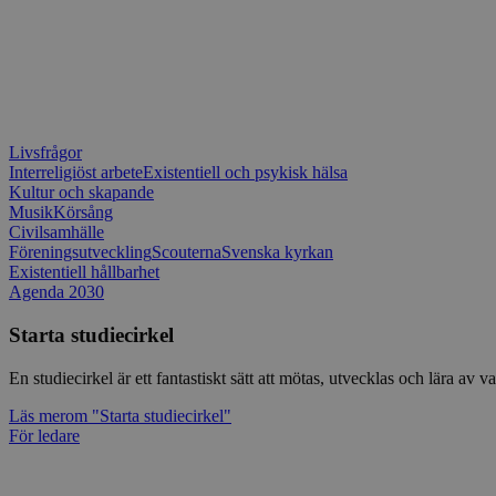
Livsfrågor
Interreligiöst arbete
Existentiell och psykisk hälsa
Kultur och skapande
Musik
Körsång
Civilsamhälle
Föreningsutveckling
Scouterna
Svenska kyrkan
Existentiell hållbarhet
Agenda 2030
Starta studiecirkel
En studiecirkel är ett fantastiskt sätt att mötas, utvecklas och lära a
Läs mer
om "Starta studiecirkel"
För ledare