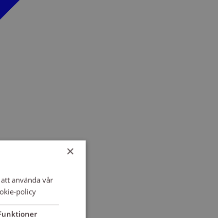
×
att använda vår
okie-policy
Funktioner