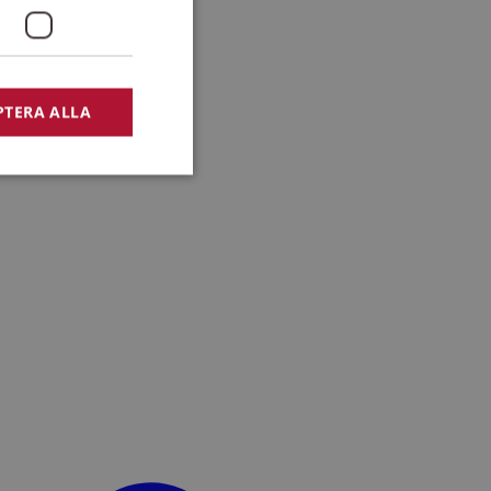
PTERA ALLA
bbplatsen kan inte
lansering,
missbruk.
nsten för att komma
r nödvändigt att
t.
lingsplattform för
plats mot en viss