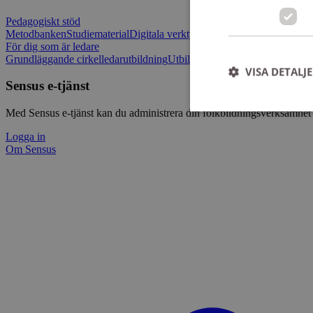
Pedagogiskt stöd
Metodbanken
Studiematerial
Digitala verktygslådan
Vilja mötas - Sensu
För dig som är ledare
Grundläggande cirkelledarutbildning
Utbildningar
Om Sensus e-tjänst
L
VISA DETALJ
Sensus e-tjänst
Med Sensus e-tjänst kan du administrera din folkbildningsverksamhet p
Logga in
Om Sensus
Strikt nödvändiga ka
användas ordentligt 
Namn
ep201
CookieScriptConse
csrftoken