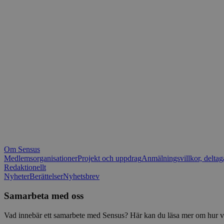
_fbp
.spot
mtm_consent_rem
__Secure-ROLLOU
matomo_ignore
VISITOR_PRIVACY_
matomo_sessid
YSC
_pk_ses
IDE
_ga_1RP1H45CK4
Om Sensus
tf_respondent_cc
Medlemsorganisationer
Projekt och uppdrag
Anmälningsvillkor, deltag
Redaktionellt
Nyheter
Berättelser
Nyhetsbrev
attribution_user_id
Samarbeta med oss
AWSALBTGCORS
Vad innebär ett samarbete med Sensus? Här kan du läsa mer om hur vi