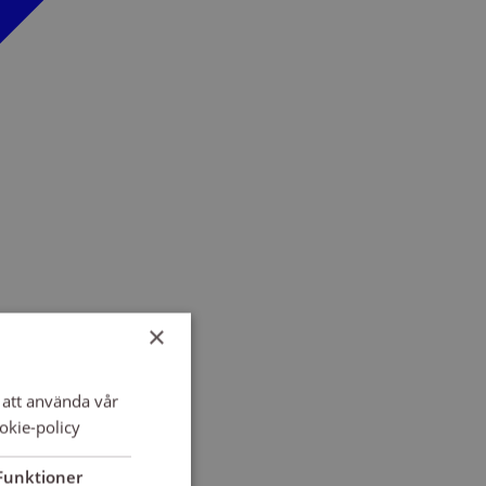
×
att använda vår
okie-policy
Funktioner