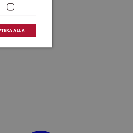
PTERA ALLA
bbplatsen kan inte
lansering,
missbruk.
nsten för att komma
r nödvändigt att
t.
lingsplattform för
plats mot en viss