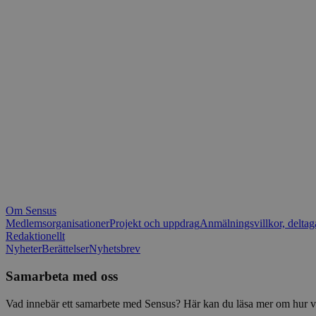
_fbp
.spot
mtm_consent_rem
__Secure-ROLLOU
matomo_ignore
VISITOR_PRIVACY_
matomo_sessid
YSC
_pk_ses
IDE
_ga_1RP1H45CK4
Om Sensus
tf_respondent_cc
Medlemsorganisationer
Projekt och uppdrag
Anmälningsvillkor, deltag
Redaktionellt
Nyheter
Berättelser
Nyhetsbrev
attribution_user_id
Samarbeta med oss
AWSALBTGCORS
Vad innebär ett samarbete med Sensus? Här kan du läsa mer om hur vi