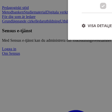
Pedagogiskt stöd
Metodbanken
Studiematerial
Digitala verktygslådan
Vilja mötas - Sensu
För dig som är ledare
Grundläggande cirkelledarutbildning
Utbildningar
Om Sensus e-tjänst
L
VISA DETALJ
Sensus e-tjänst
Med Sensus e-tjänst kan du administrera din folkbildningsverksamhet p
Logga in
Om Sensus
Strikt nödvändiga ka
användas ordentligt 
Namn
ep201
CookieScriptConse
csrftoken