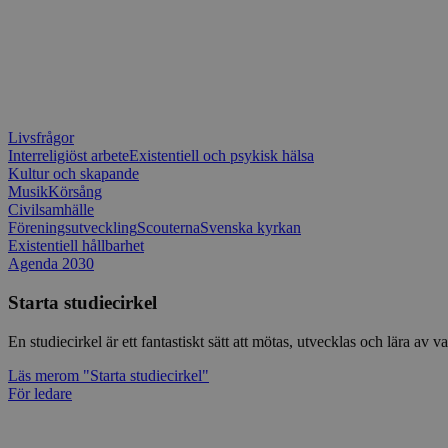
Livsfrågor
Interreligiöst arbete
Existentiell och psykisk hälsa
Kultur och skapande
Musik
Körsång
Civilsamhälle
Föreningsutveckling
Scouterna
Svenska kyrkan
Existentiell hållbarhet
Agenda 2030
Starta studiecirkel
En studiecirkel är ett fantastiskt sätt att mötas, utvecklas och lära a
Läs mer
om "Starta studiecirkel"
För ledare