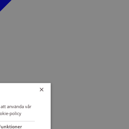
×
att använda vår
okie-policy
Funktioner