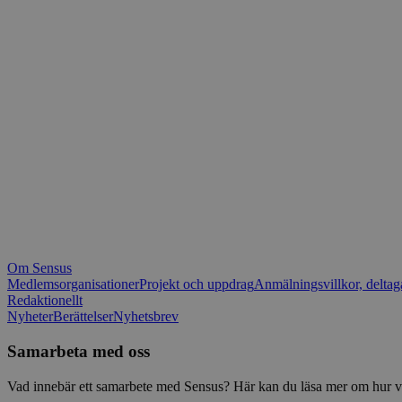
_fbp
.spot
mtm_consent_rem
__Secure-ROLLOU
matomo_ignore
VISITOR_PRIVACY_
matomo_sessid
YSC
_pk_ses
IDE
_ga_1RP1H45CK4
Om Sensus
tf_respondent_cc
Medlemsorganisationer
Projekt och uppdrag
Anmälningsvillkor, deltag
Redaktionellt
Nyheter
Berättelser
Nyhetsbrev
attribution_user_id
Samarbeta med oss
AWSALBTGCORS
Vad innebär ett samarbete med Sensus? Här kan du läsa mer om hur vi