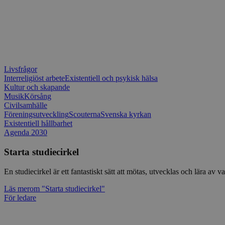
Livsfrågor
Interreligiöst arbete
Existentiell och psykisk hälsa
Kultur och skapande
Musik
Körsång
Civilsamhälle
Föreningsutveckling
Scouterna
Svenska kyrkan
Existentiell hållbarhet
Agenda 2030
Starta studiecirkel
En studiecirkel är ett fantastiskt sätt att mötas, utvecklas och lära a
Läs mer
om "Starta studiecirkel"
För ledare