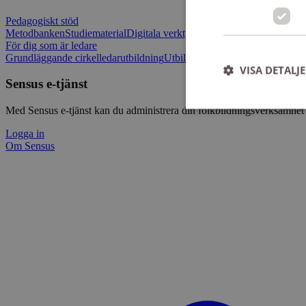
Pedagogiskt stöd
Metodbanken
Studiematerial
Digitala verktygslådan
Vilja mötas - Sensu
För dig som är ledare
Grundläggande cirkelledarutbildning
Utbildningar
Om Sensus e-tjänst
L
VISA DETALJ
Sensus e-tjänst
Med Sensus e-tjänst kan du administrera din folkbildningsverksamhet p
Logga in
Om Sensus
Strikt nödvändiga ka
användas ordentligt 
Namn
ep201
CookieScriptConse
csrftoken