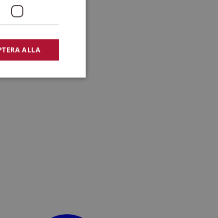
PTERA ALLA
bbplatsen kan inte
lansering,
missbruk.
nsten för att komma
r nödvändigt att
t.
lingsplattform för
plats mot en viss