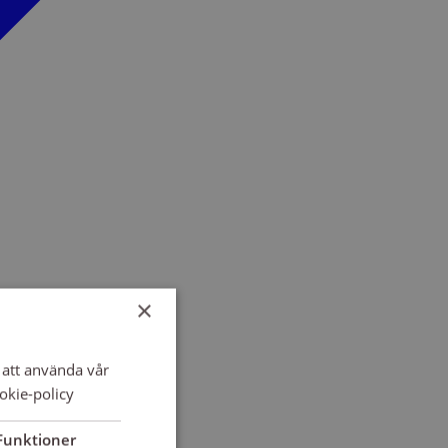
×
att använda vår
okie-policy
Funktioner