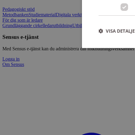
Pedagogiskt stöd
Metodbanken
Studiematerial
Digitala verktygslådan
Vilja mötas - Sensu
För dig som är ledare
Grundläggande cirkelledarutbildning
Utbildningar
Om Sensus e-tjänst
L
VISA DETALJ
Sensus e-tjänst
Med Sensus e-tjänst kan du administrera din folkbildningsverksamhet p
Logga in
Om Sensus
Strikt nödvändiga ka
användas ordentligt 
Namn
ep201
CookieScriptConse
csrftoken