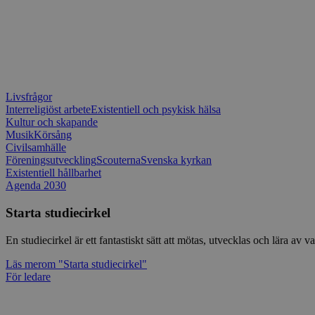
Livsfrågor
Interreligiöst arbete
Existentiell och psykisk hälsa
Kultur och skapande
Musik
Körsång
Civilsamhälle
Föreningsutveckling
Scouterna
Svenska kyrkan
Existentiell hållbarhet
Agenda 2030
Starta studiecirkel
En studiecirkel är ett fantastiskt sätt att mötas, utvecklas och lära a
Läs mer
om "Starta studiecirkel"
För ledare