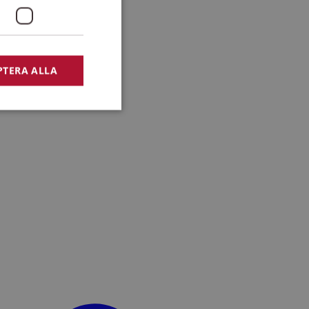
PTERA ALLA
bbplatsen kan inte
lansering,
missbruk.
nsten för att komma
r nödvändigt att
t.
lingsplattform för
plats mot en viss