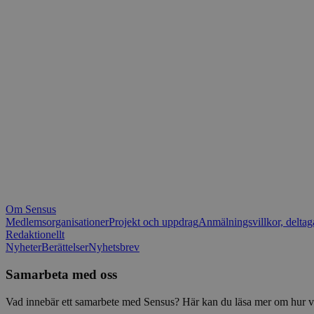
_fbp
.spot
mtm_consent_rem
__Secure-ROLLOU
matomo_ignore
VISITOR_PRIVACY_
matomo_sessid
YSC
_pk_ses
IDE
_ga_1RP1H45CK4
Om Sensus
tf_respondent_cc
Medlemsorganisationer
Projekt och uppdrag
Anmälningsvillkor, deltag
Redaktionellt
Nyheter
Berättelser
Nyhetsbrev
attribution_user_id
Samarbeta med oss
AWSALBTGCORS
Vad innebär ett samarbete med Sensus? Här kan du läsa mer om hur vi