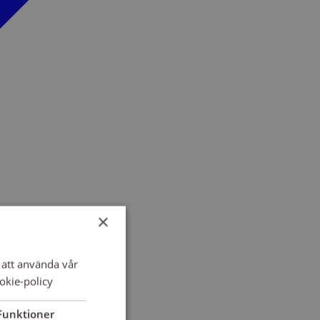
×
att använda vår
okie-policy
Funktioner