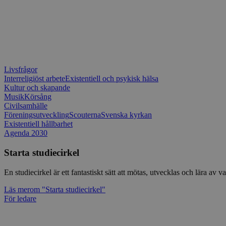
Livsfrågor
Interreligiöst arbete
Existentiell och psykisk hälsa
Kultur och skapande
Musik
Körsång
Civilsamhälle
Föreningsutveckling
Scouterna
Svenska kyrkan
Existentiell hållbarhet
Agenda 2030
Starta studiecirkel
En studiecirkel är ett fantastiskt sätt att mötas, utvecklas och lära a
Läs mer
om "Starta studiecirkel"
För ledare