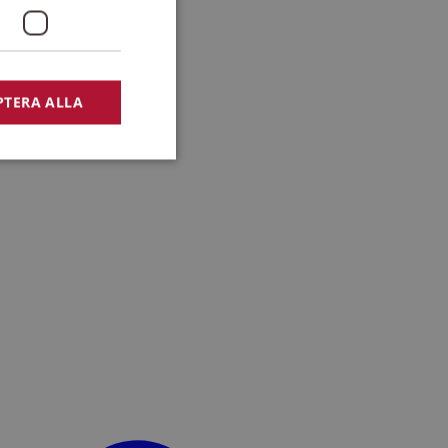
PTERA ALLA
bbplatsen kan inte
lansering,
missbruk.
nsten för att komma
r nödvändigt att
t.
lingsplattform för
plats mot en viss