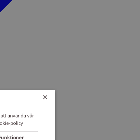
×
att använda vår
okie-policy
Funktioner