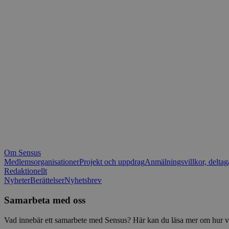
_fbp
.spot
mtm_consent_rem
__Secure-ROLLOU
matomo_ignore
VISITOR_PRIVACY_
matomo_sessid
YSC
_pk_ses
IDE
_ga_1RP1H45CK4
Om Sensus
tf_respondent_cc
Medlemsorganisationer
Projekt och uppdrag
Anmälningsvillkor, deltag
Redaktionellt
Nyheter
Berättelser
Nyhetsbrev
attribution_user_id
Samarbeta med oss
AWSALBTGCORS
Vad innebär ett samarbete med Sensus? Här kan du läsa mer om hur vi