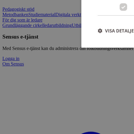
Pedagogiskt stöd
Metodbanken
Studiematerial
Digitala verktygslådan
Vilja mötas - Sensu
För dig som är ledare
Grundläggande cirkelledarutbildning
Utbildningar
Om Sensus e-tjänst
L
VISA DETALJ
Sensus e-tjänst
Med Sensus e-tjänst kan du administrera din folkbildningsverksamhet p
Logga in
Om Sensus
Strikt nödvändiga ka
användas ordentligt 
Namn
ep201
CookieScriptConse
csrftoken