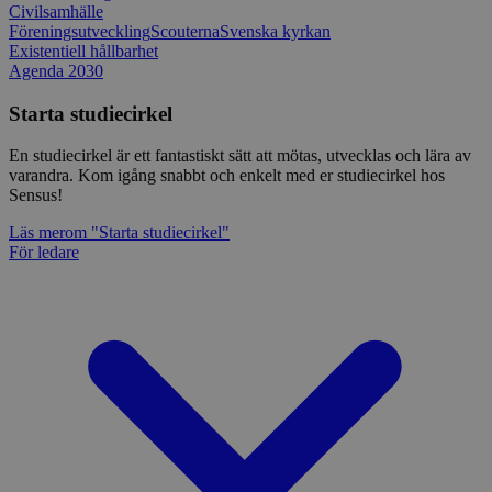
Civilsamhälle
Föreningsutveckling
Scouterna
Svenska kyrkan
Existentiell hållbarhet
Agenda 2030
Starta studiecirkel
En studiecirkel är ett fantastiskt sätt att mötas, utvecklas och lära av
varandra. Kom igång snabbt och enkelt med er studiecirkel hos
Sensus!
Läs mer
om "Starta studiecirkel"
För ledare