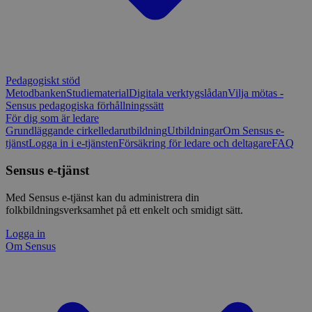
Pedagogiskt stöd
Metodbanken
Studiematerial
Digitala verktygslådan
Vilja mötas -
Sensus pedagogiska förhållningssätt
För dig som är ledare
Grundläggande cirkelledarutbildning
Utbildningar
Om Sensus e-
tjänst
Logga in i e-tjänsten
Försäkring för ledare och deltagare
FAQ
Sensus e-tjänst
Med Sensus e-tjänst kan du administrera din
folkbildningsverksamhet på ett enkelt och smidigt sätt.
Logga in
Om Sensus