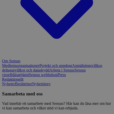
Om Sensus
Medlemsorganisationer
Projekt och uppdrag
Anmälningsvillkor,
deltagarvillkor och dataskydd
Arbeta i Sensus
Sensus
visselblåsartjänst
Sensus webbshop
Press
Redaktionellt
Nyheter
Berättelser
Nyhetsbrev
Samarbeta med oss
Vad innebär ett samarbete med Sensus? Här kan du läsa mer om hur
vi kan samarbeta och vilket stöd vi kan erbjuda.