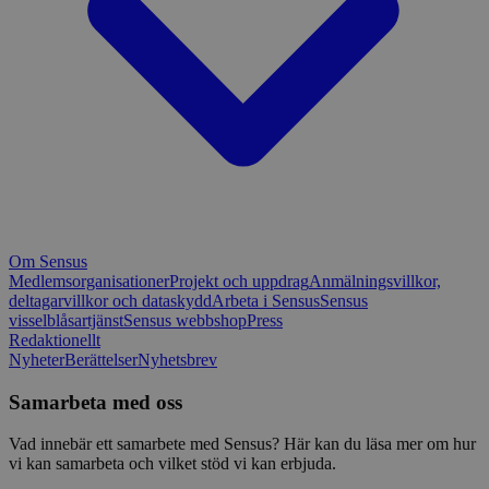
Om Sensus
Medlemsorganisationer
Projekt och uppdrag
Anmälningsvillkor,
deltagarvillkor och dataskydd
Arbeta i Sensus
Sensus
visselblåsartjänst
Sensus webbshop
Press
Redaktionellt
Nyheter
Berättelser
Nyhetsbrev
Samarbeta med oss
Vad innebär ett samarbete med Sensus? Här kan du läsa mer om hur
vi kan samarbeta och vilket stöd vi kan erbjuda.