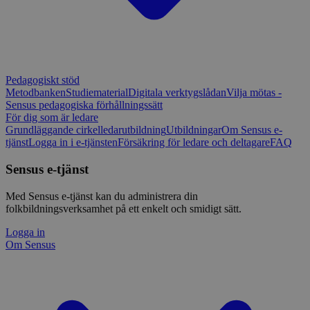
Pedagogiskt stöd
Metodbanken
Studiematerial
Digitala verktygslådan
Vilja mötas -
Sensus pedagogiska förhållningssätt
För dig som är ledare
Grundläggande cirkelledarutbildning
Utbildningar
Om Sensus e-
tjänst
Logga in i e-tjänsten
Försäkring för ledare och deltagare
FAQ
Sensus e-tjänst
Med Sensus e-tjänst kan du administrera din
folkbildningsverksamhet på ett enkelt och smidigt sätt.
Logga in
Om Sensus