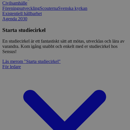
Civilsamhälle
Föreningsutveckling
Scouterna
Svenska kyrkan
Existentiell hållbarhet
Agenda 2030
Starta studiecirkel
En studiecirkel är ett fantastiskt sätt att mötas, utvecklas och lära av
varandra. Kom igång snabbt och enkelt med er studiecirkel hos
Sensus!
Läs mer
om "Starta studiecirkel"
För ledare