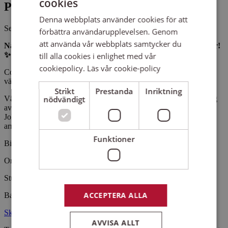
cookies
Pris
Denna webbplats använder cookies för att
Se beskrivning
förbättra användarupplevelsen. Genom
att använda vår webbplats samtycker du
När vintermörkret sänker sig – låt tonerna lysa upp december!
✨
till alla cookies i enlighet med vår
cookiepolicy.
Läs vår cookie-policy
Corus Acusticus bjuder in till en stund fylld av glittrande klanger,
värme och julstämning!
Strikt
Prestanda
Inriktning
nödvändigt
Välkomna till årets julkonsert Glimrande vintertoner under ledning
av vår fantastiska dirigent Louise Wanselius fyller vi
Johannebergskyrkan med allt från klassiska julfavoriter till nyare
arrangemang.
Funktioner
Biljettpriser
Ordinarie: 165 kr
Student/pensionär: 110 kr
ACCEPTERA ALLA
Barn t.o.m. 12 år: Gratis!
Skaffa biljetter här
AVVISA ALLT