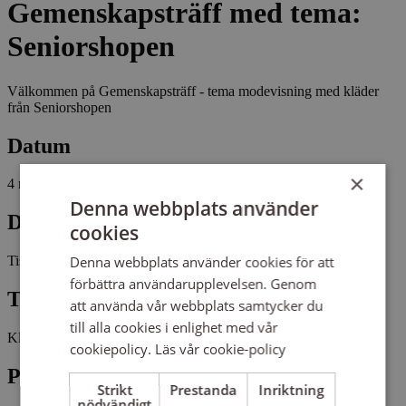
Gemenskapsträff med tema:
Seniorshopen
Välkommen på Gemenskapsträff - tema modevisning med kläder
från Seniorshopen
Datum
×
4 november 2025
Denna webbplats använder
Dag
cookies
Denna webbplats använder cookies för att
Tisdag
förbättra användarupplevelsen. Genom
Tid
att använda vår webbplats samtycker du
till alla cookies i enlighet med vår
Kl 12:00 - 14:00
cookiepolicy.
Läs vår cookie-policy
Plats
Strikt
Prestanda
Inriktning
nödvändigt