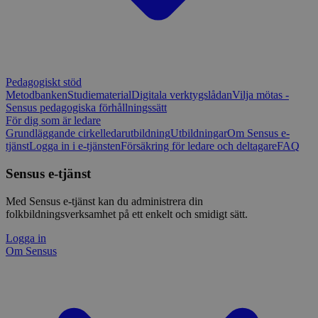
Pedagogiskt stöd
Metodbanken
Studiematerial
Digitala verktygslådan
Vilja mötas -
Sensus pedagogiska förhållningssätt
För dig som är ledare
Grundläggande cirkelledarutbildning
Utbildningar
Om Sensus e-
tjänst
Logga in i e-tjänsten
Försäkring för ledare och deltagare
FAQ
Sensus e-tjänst
Med Sensus e-tjänst kan du administrera din
folkbildningsverksamhet på ett enkelt och smidigt sätt.
Logga in
Om Sensus