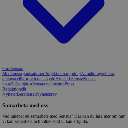
Om Sensus
Medlemsorganisationer
Projekt och uppdrag
Anmälningsvillkor,
deltagarvillkor och dataskydd
Arbeta i Sensus
Sensus
visselblåsartjänst
Sensus webbshop
Press
Redaktionellt
Nyheter
Berättelser
Nyhetsbrev
Samarbeta med oss
Vad innebär ett samarbete med Sensus? Här kan du läsa mer om hur
vi kan samarbeta och vilket stöd vi kan erbjuda.