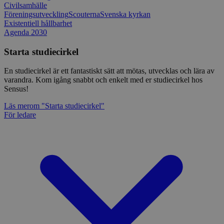
Civilsamhälle
Föreningsutveckling
Scouterna
Svenska kyrkan
Existentiell hållbarhet
Agenda 2030
Starta studiecirkel
En studiecirkel är ett fantastiskt sätt att mötas, utvecklas och lära av
varandra. Kom igång snabbt och enkelt med er studiecirkel hos
Sensus!
Läs mer
om "Starta studiecirkel"
För ledare