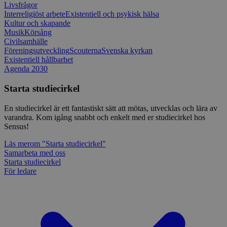
Livsfrågor
_splunk_rum_sid
sensus.wufoo.com
15
Denna coo
Interreligiöst arbete
Existentiell och psykisk hälsa
minuter
Wufoo fö
belastnin
Kultur och skapande
webbplats
Musik
Körsång
förhindra
Civilsamhälle
webbplats
Föreningsutveckling
Scouterna
Svenska kyrkan
Existentiell hållbarhet
Storage declaration
Agenda 2030
Storage
Namn
Beskrivning
type
Starta studiecirkel
lastExternalReferrerTime
Local
En studiecirkel är ett fantastiskt sätt att mötas, utvecklas och lära av
storage
varandra. Kom igång snabbt och enkelt med er studiecirkel hos
lastExternalReferrer
Local
Sensus!
storage
Läs mer
om "Starta studiecirkel"
Samarbeta med oss
Starta studiecirkel
För ledare
Leverantör
Namn
Utgång
Beskrivning
/
Domän
Leverantör
/
Namn
Utgång
Beskr
Domän
sp_t
1 år
Krävs för att
Spotify Inc.
Leverantör
/
Namn
Utgång
Besk
säkerställa
.spotify.com
_pk_id
1 år
Använ
InnoCraft Ltd
Domän
funktionaliteten hos
lagra 
www.sensus.se
det integrerade
använd
VISITOR_INFO1_LIVE
6
Denn
Google LLC