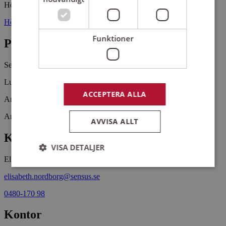
Högby församlingshem
Högby sjögata 6 38773 LÖTTORP
Funktioner
Pris
Se beskrivning
Lunch 70 kr
ACCEPTERA ALLA
Anmälan senast 27/11 till Evelyn 079-35 02 192
Arrangemangsid:
1642576
AVVISA ALLT
Kontaktperson
VISA DETALJER
Elisabeth Nordborg
elisabeth.nordborg@sensus.se
Strikt nödvändigt
Prestanda
Inriktning
0480-170 98
Funktioner
Kontor
Strikt nödvändiga kakor tillåter