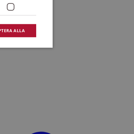
PTERA ALLA
bbplatsen kan inte
lansering,
missbruk.
nsten för att komma
r nödvändigt att
t.
lingsplattform för
plats mot en viss