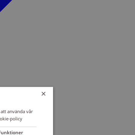
×
att använda vår
okie-policy
Funktioner