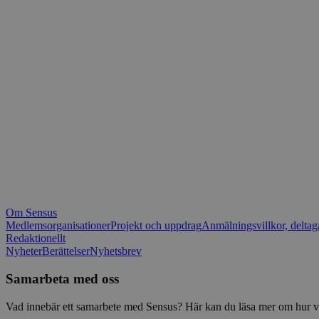
_fbp
.spot
mtm_consent_rem
__Secure-ROLLOU
matomo_ignore
VISITOR_PRIVACY_
matomo_sessid
YSC
_pk_ses
IDE
_ga_1RP1H45CK4
Om Sensus
tf_respondent_cc
Medlemsorganisationer
Projekt och uppdrag
Anmälningsvillkor, deltag
Redaktionellt
Nyheter
Berättelser
Nyhetsbrev
attribution_user_id
Samarbeta med oss
AWSALBTGCORS
Vad innebär ett samarbete med Sensus? Här kan du läsa mer om hur vi