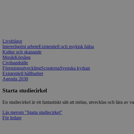
Livsfrågor
Interreligiöst arbete
Existentiell och psykisk hälsa
Kultur och skapande
Musik
Körsång
Civilsamhälle
Föreningsutveckling
Scouterna
Svenska kyrkan
Existentiell hållbarhet
Agenda 2030
Starta studiecirkel
En studiecirkel är ett fantastiskt sätt att mötas, utvecklas och lära a
Läs mer
om "Starta studiecirkel"
För ledare