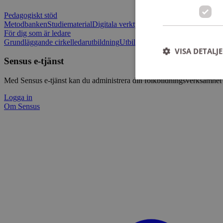
Pedagogiskt stöd
Metodbanken
Studiematerial
Digitala verktygslådan
Vilja mötas - Sensu
För dig som är ledare
Grundläggande cirkelledarutbildning
Utbildningar
Om Sensus e-tjänst
L
VISA DETALJ
Sensus e-tjänst
Med Sensus e-tjänst kan du administrera din folkbildningsverksamhet p
Logga in
Om Sensus
Strikt nödvändiga ka
användas ordentligt 
Namn
ep201
CookieScriptConse
csrftoken