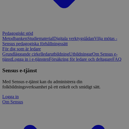
Pedagogiskt stöd
Metodbanken
Studiematerial
Digitala verktygslådan
Vilja mötas -
Sensus pedagogiska förhållningssätt
För dig som är ledare
Grundläggande cirkelledarutbildning
Utbildningar
Om Sensus e-
tjänst
Logga in i e-tjänsten
Försäkring för ledare och deltagare
FAQ
Sensus e-tjänst
Med Sensus e-tjänst kan du administrera din
folkbildningsverksamhet på ett enkelt och smidigt sätt.
Logga in
Om Sensus