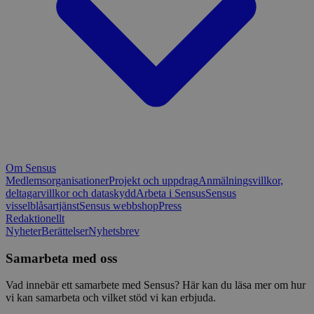
Om Sensus
Medlemsorganisationer
Projekt och uppdrag
Anmälningsvillkor,
deltagarvillkor och dataskydd
Arbeta i Sensus
Sensus
visselblåsartjänst
Sensus webbshop
Press
Redaktionellt
Nyheter
Berättelser
Nyhetsbrev
Samarbeta med oss
Vad innebär ett samarbete med Sensus? Här kan du läsa mer om hur
vi kan samarbeta och vilket stöd vi kan erbjuda.