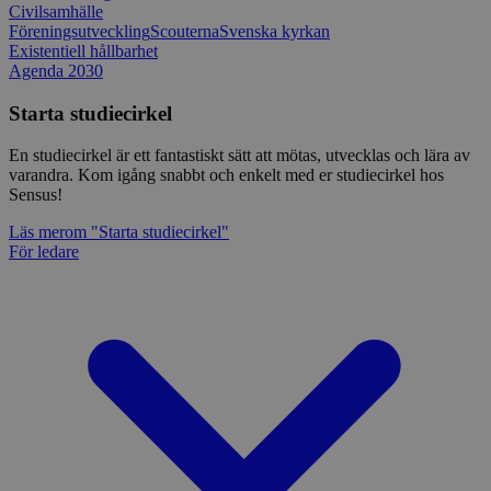
Civilsamhälle
Föreningsutveckling
Scouterna
Svenska kyrkan
Existentiell hållbarhet
Agenda 2030
Starta studiecirkel
En studiecirkel är ett fantastiskt sätt att mötas, utvecklas och lära av
varandra. Kom igång snabbt och enkelt med er studiecirkel hos
Sensus!
Läs mer
om "Starta studiecirkel"
För ledare