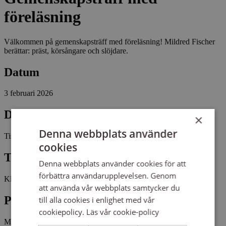
föreläsning
Välkommen på gemenskapsträff med föreläsning! Mildred Fischer
berättar: präst, körsångare och slöjdare.
Datum
3 februari 2026
Dag
×
Denna webbplats använder
Tisdag
cookies
Tid
Denna webbplats använder cookies för att
förbättra användarupplevelsen. Genom
Kl 11:00 - 13:00
att använda vår webbplats samtycker du
Plats
till alla cookies i enlighet med vår
cookiepolicy.
Läs vår cookie-policy
Madesjö prästgård