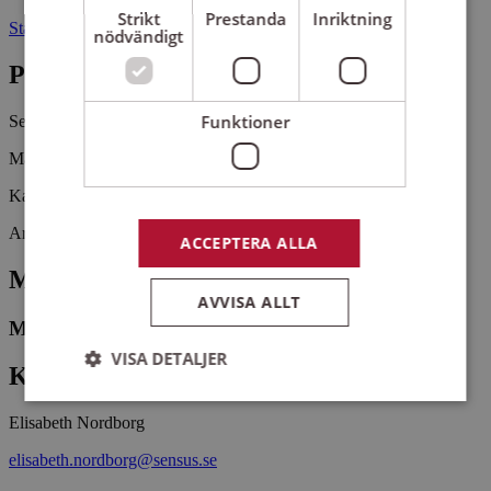
Strikt
Prestanda
Inriktning
Stallvägen 38 38294 NYBRO
nödvändigt
Pris
Funktioner
Se beskrivning
Madesjö prästgård (Hermanstorpsvägen 6).
Kaffe och smörgås 25 kr.
Arrangemangsid:
1646284
ACCEPTERA ALLA
Medverkande
AVVISA ALLT
Mildred Fischer
VISA DETALJER
Kontaktperson
Elisabeth Nordborg
Strikt nödvändigt
Prestanda
Inriktning
elisabeth.nordborg@sensus.se
Funktioner