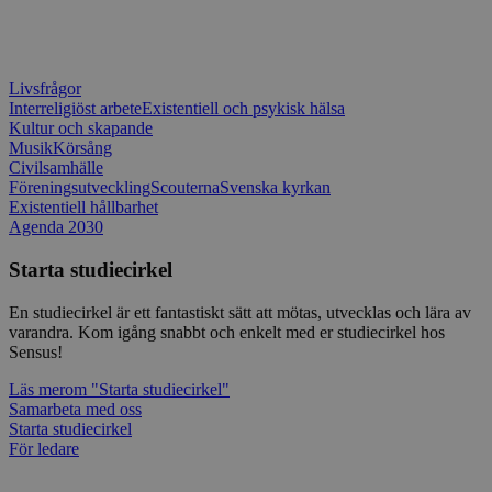
typ av pr
på webbfo
_splunk_rum_sid
sensus.wufoo.com
15
Denna coo
minuter
Wufoo fö
belastnin
Livsfrågor
webbplats
Interreligiöst arbete
Existentiell och psykisk hälsa
förhindra
Kultur och skapande
webbplats
Musik
Körsång
Civilsamhälle
Storage declaration
Föreningsutveckling
Scouterna
Svenska kyrkan
Existentiell hållbarhet
Storage
Namn
Beskrivning
type
Agenda 2030
lastExternalReferrerTime
Local
Starta studiecirkel
storage
lastExternalReferrer
Local
En studiecirkel är ett fantastiskt sätt att mötas, utvecklas och lära av
storage
varandra. Kom igång snabbt och enkelt med er studiecirkel hos
Sensus!
Läs mer
om "Starta studiecirkel"
Samarbeta med oss
Leverantör
Starta studiecirkel
Namn
Utgång
Beskrivning
/
Domän
Leverantör
/
För ledare
Namn
Utgång
Beskr
Domän
sp_t
1 år
Krävs för att
Spotify Inc.
Leverantör
/
Namn
Utgång
Besk
säkerställa
.spotify.com
_pk_id
1 år
Använ
InnoCraft Ltd
Domän