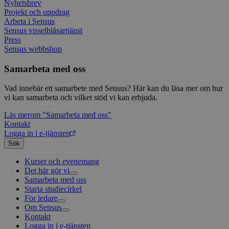
Nyhetsbrev
webbp
web
enkät
even
Projekt och uppdrag
slut
Arbeta i Sensus
ha s
AWSALBTGCORS
7 dagar
Denna 
Amazon Web
Sensus visselblåsartjänst
bes
Typef
Services, Inc.
Press
webb
använd
form.typeform.com
använ
Sensus webbshop
webbp
enkät
Samarbeta med oss
_ga
1 år 1
Detta
Google LLC
månad
assoc
.sensus.se
Vad innebär ett samarbete med Sensus? Här kan du läsa mer om hur
Univer
vi kan samarbeta och vilket stöd vi kan erbjuda.
en vik
Googl
analys
Läs mer
om "Samarbeta med oss"
använd
Kontakt
unika
Logga in i e-tjänsten
tillde
gener
Sök
klient
i varj
Kurser och evenemang
webbp
att be
Det här gör vi
sessi
Samarbeta med oss
Livsfrågor
för
Starta studiecirkel
Kultur och skapande
Interreligiöst arbete
webbp
För ledare
Civilsamhälle
Existentiell och psykisk hälsa
Musik
_pk_ses.1.c859
www.sensus.se
30
Det h
Om Sensus
Existentiell hållbarhet
Grundläggande cirkelledarutbildning
Körsång
Föreningsutveckling
minuter
associ
Kontakt
Utbildningar
Berättelser
Scouterna
Agenda 2030
platt
Logga in i e-tjänsten
Sensus e-tjänst
Nyheter
Svenska kyrkan
källk