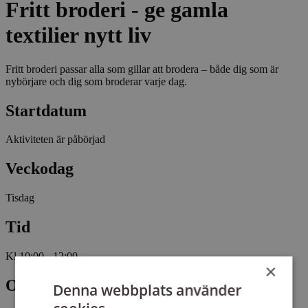
Fritt broderi - ge gamla
textilier nytt liv
Fritt broderi passar alla som gillar att brodera – både dig som är
nybörjare och dig som broderar varje dag.
Startdatum
Aktiviteten är påbörjad
Veckodag
Tisdag
Tid
Kl 10:00 - 12:00
×
Omfattning
Denna webbplats använder