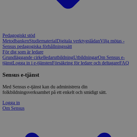
Pedagogiskt stöd
Metodbanken
Studiematerial
Digitala verktygslådan
Vilja mötas -
Sensus pedagogiska förhållningssätt
För dig som är ledare
Grundläggande cirkelledarutbildning
Utbildningar
Om Sensus e-
tjänst
Logga in i e-tjänsten
Försäkring för ledare och deltagare
FAQ
Sensus e-tjänst
Med Sensus e-tjänst kan du administrera din
folkbildningsverksamhet på ett enkelt och smidigt sätt.
Logga in
Om Sensus