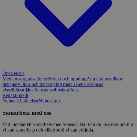
Om Sensus
Medlemsorganisationer
Projekt och uppdrag
Anmälningsvillkor,
deltagarvillkor och dataskydd
Arbeta i Sensus
Sensus
visselblåsartjänst
Sensus webbshop
Press
Redaktionellt
Nyheter
Berättelser
Nyhetsbrev
Samarbeta med oss
Vad innebär ett samarbete med Sensus? Här kan du läsa mer om hur
vi kan samarbeta och vilket stöd vi kan erbjuda.