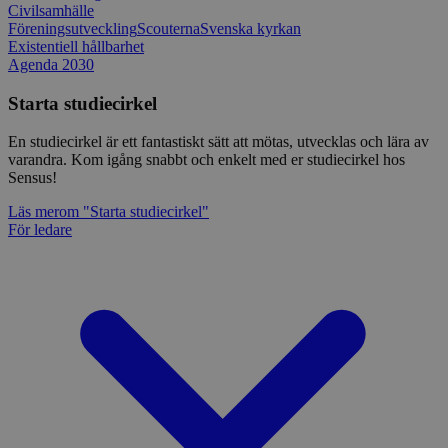
Civilsamhälle
Föreningsutveckling
Scouterna
Svenska kyrkan
Existentiell hållbarhet
Agenda 2030
Starta studiecirkel
En studiecirkel är ett fantastiskt sätt att mötas, utvecklas och lära av
varandra. Kom igång snabbt och enkelt med er studiecirkel hos
Sensus!
Läs mer
om "Starta studiecirkel"
För ledare