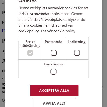
cookies
1 tillfälle, 3 studietimmar
Denna webbplats använder cookies för att
Plats
förbättra användarupplevelsen. Genom
att använda vår webbplats samtycker du
Hästhagen
till alla cookies i enlighet med vår
cookiepolicy.
Läs vår cookie-policy
Hästhagsvägen 5 70227 ÖREBRO
Pris
Strikt
Prestanda
Inriktning
nödvändigt
350 kr
Antal platser kvar
Funktioner
Fler än 5 platser kvar
Vi återbrukar gamla broderier som vi arbetar vidare med. Det blir
nya, vackra konstverk. Allt material ingår, men du kan ta med eget
material om du har något kärt som du vill ge nytt liv eller om du vill
ACCEPTERA ALLA
brodera i en speciell färgskala.
OBS!
AVVISA ALLT