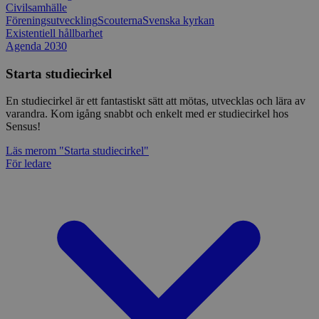
Civilsamhälle
Föreningsutveckling
Scouterna
Svenska kyrkan
Existentiell hållbarhet
Agenda 2030
Starta studiecirkel
En studiecirkel är ett fantastiskt sätt att mötas, utvecklas och lära av
varandra. Kom igång snabbt och enkelt med er studiecirkel hos
Sensus!
Läs mer
om "Starta studiecirkel"
För ledare