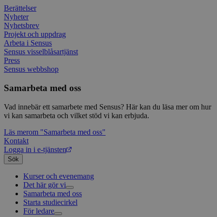
Googl
Berättelser
analys
använd
Nyheter
unika
Nyhetsbrev
tillde
Projekt och uppdrag
gener
Arbeta i Sensus
klient
i varj
Sensus visselblåsartjänst
webbp
Press
att be
Sensus webbshop
sessi
för
webbp
Samarbeta med oss
_pk_ses.1.c859
www.sensus.se
30
Det h
minuter
associ
Vad innebär ett samarbete med Sensus? Här kan du läsa mer om hur
platt
vi kan samarbeta och vilket stöd vi kan erbjuda.
källk
för at
Läs mer
om "Samarbeta med oss"
att sp
betee
Kontakt
webbp
Logga in i e-tjänsten
är en 
prefix
Sök
kort s
bokstä
Kurser och evenemang
refer
Det här gör vi
instäl
Samarbeta med oss
Livsfrågor
mtm_consent
1 år 1
Cooki
InnoCraft Ltd
Starta studiecirkel
Kultur och skapande
Interreligiöst arbete
månad
utgång
www.sensus.se
För ledare
Civilsamhälle
Existentiell och psykisk hälsa
Musik
komma