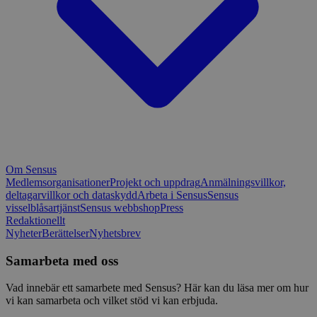
Om Sensus
Medlemsorganisationer
Projekt och uppdrag
Anmälningsvillkor,
deltagarvillkor och dataskydd
Arbeta i Sensus
Sensus
visselblåsartjänst
Sensus webbshop
Press
Redaktionellt
Nyheter
Berättelser
Nyhetsbrev
Samarbeta med oss
Vad innebär ett samarbete med Sensus? Här kan du läsa mer om hur
vi kan samarbeta och vilket stöd vi kan erbjuda.