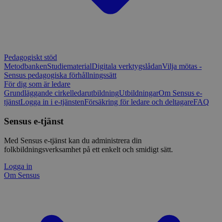
Pedagogiskt stöd
Metodbanken
Studiematerial
Digitala verktygslådan
Vilja mötas -
Sensus pedagogiska förhållningssätt
För dig som är ledare
Grundläggande cirkelledarutbildning
Utbildningar
Om Sensus e-
tjänst
Logga in i e-tjänsten
Försäkring för ledare och deltagare
FAQ
Sensus e-tjänst
Med Sensus e-tjänst kan du administrera din
folkbildningsverksamhet på ett enkelt och smidigt sätt.
Logga in
Om Sensus