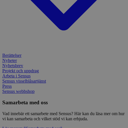
enkät
_ga
1 år 1
Detta
Google LLC
månad
assoc
.sensus.se
Univer
en vik
Googl
analys
använd
unika
tillde
gener
klient
i varj
Berättelser
webbp
Nyheter
att be
Nyhetsbrev
sessi
Projekt och uppdrag
för
webbp
Arbeta i Sensus
Sensus visselblåsartjänst
_pk_ses.1.c859
www.sensus.se
30
Det h
Press
minuter
associ
platt
Sensus webbshop
källk
för at
Samarbeta med oss
att sp
betee
webbp
Vad innebär ett samarbete med Sensus? Här kan du läsa mer om hur
är en 
vi kan samarbeta och vilket stöd vi kan erbjuda.
prefix
kort s
bokstä