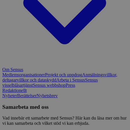
Om Sensus
Medlemsorganisationer
Projekt och uppdrag
Anmälningsvillkor,
deltagarvillkor och dataskydd
Arbeta i Sensus
Sensus
visselblåsartjänst
Sensus webbshop
Press
Redaktionellt
Nyheter
Berättelser
Nyhetsbrev
Samarbeta med oss
Vad innebär ett samarbete med Sensus? Här kan du läsa mer om hur
vi kan samarbeta och vilket stöd vi kan erbjuda.