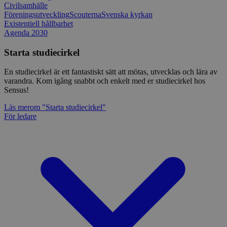
Civilsamhälle
Föreningsutveckling
Scouterna
Svenska kyrkan
Existentiell hållbarhet
Agenda 2030
Starta studiecirkel
En studiecirkel är ett fantastiskt sätt att mötas, utvecklas och lära av
varandra. Kom igång snabbt och enkelt med er studiecirkel hos
Sensus!
Läs mer
om "Starta studiecirkel"
För ledare