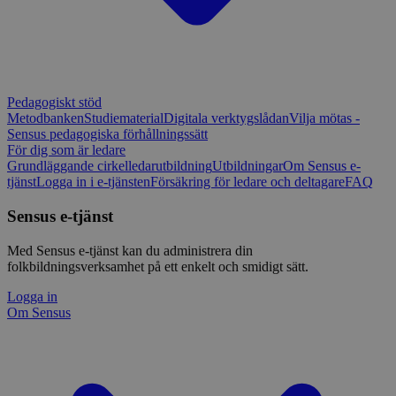
Pedagogiskt stöd
Metodbanken
Studiematerial
Digitala verktygslådan
Vilja mötas -
Sensus pedagogiska förhållningssätt
För dig som är ledare
Grundläggande cirkelledarutbildning
Utbildningar
Om Sensus e-
tjänst
Logga in i e-tjänsten
Försäkring för ledare och deltagare
FAQ
Sensus e-tjänst
Med Sensus e-tjänst kan du administrera din
folkbildningsverksamhet på ett enkelt och smidigt sätt.
Logga in
Om Sensus