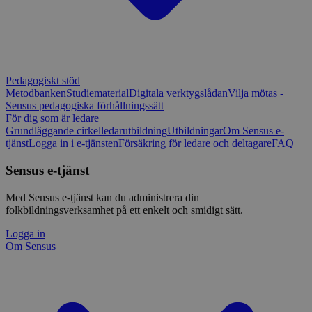
Pedagogiskt stöd
Metodbanken
Studiematerial
Digitala verktygslådan
Vilja mötas -
Sensus pedagogiska förhållningssätt
För dig som är ledare
Grundläggande cirkelledarutbildning
Utbildningar
Om Sensus e-
tjänst
Logga in i e-tjänsten
Försäkring för ledare och deltagare
FAQ
Sensus e-tjänst
Med Sensus e-tjänst kan du administrera din
folkbildningsverksamhet på ett enkelt och smidigt sätt.
Logga in
Om Sensus