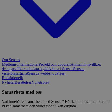
Om Sensus
Medlemsorganisationer
Projekt och uppdrag
Anmälningsvillkor,
deltagarvillkor och dataskydd
Arbeta i Sensus
Sensus
visselblåsartjänst
Sensus webbshop
Press
Redaktionellt
Nyheter
Berättelser
Nyhetsbrev
Samarbeta med oss
Vad innebär ett samarbete med Sensus? Här kan du läsa mer om hur
vi kan samarbeta och vilket stöd vi kan erbjuda.