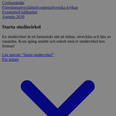
Civilsamhälle
Föreningsutveckling
Scouterna
Svenska kyrkan
Existentiell hållbarhet
Agenda 2030
Starta studiecirkel
En studiecirkel är ett fantastiskt sätt att mötas, utvecklas och lära av
varandra. Kom igång snabbt och enkelt med er studiecirkel hos
Sensus!
Läs mer
om "Starta studiecirkel"
För ledare