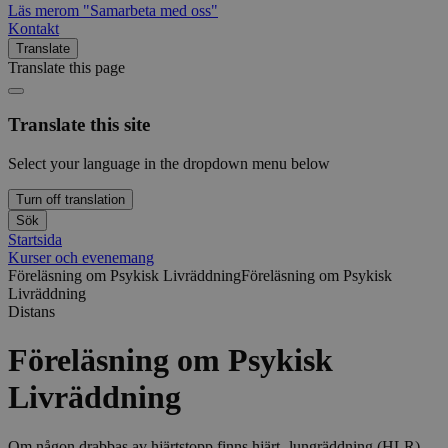
Läs mer
om "Samarbeta med oss"
Kontakt
Translate
Translate this page
Translate this site
Select your language in the dropdown menu below
Turn off translation
Sök
Startsida
Kurser och evenemang
Föreläsning om Psykisk Livräddning
Föreläsning om Psykisk
Livräddning
Distans
Föreläsning om Psykisk
Livräddning
Om någon drabbas av hjärtstopp finns hjärt- lungräddning (HLR),