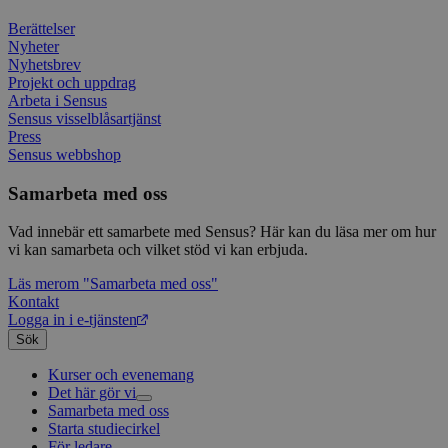
Googl
analys
Berättelser
använd
Nyheter
unika
Nyhetsbrev
tillde
gener
Projekt och uppdrag
klient
Arbeta i Sensus
i varj
Sensus visselblåsartjänst
webbp
Press
att be
sessi
Sensus webbshop
för
webbp
Samarbeta med oss
_pk_ses.1.c859
www.sensus.se
30
Det h
minuter
associ
Vad innebär ett samarbete med Sensus? Här kan du läsa mer om hur
platt
vi kan samarbeta och vilket stöd vi kan erbjuda.
källk
för at
att sp
Läs mer
om "Samarbeta med oss"
betee
Kontakt
webbp
Logga in i e-tjänsten
är en 
prefix
Sök
kort s
bokstä
Kurser och evenemang
refer
instäl
Det här gör vi
Samarbeta med oss
Livsfrågor
mtm_consent
1 år 1
Cooki
InnoCraft Ltd
Starta studiecirkel
Kultur och skapande
Interreligiöst arbete
månad
utgång
www.sensus.se
För ledare
Civilsamhälle
Existentiell och psykisk hälsa
Musik
komma