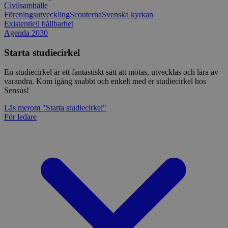
Civilsamhälle
Föreningsutveckling
Scouterna
Svenska kyrkan
Existentiell hållbarhet
Agenda 2030
Starta studiecirkel
En studiecirkel är ett fantastiskt sätt att mötas, utvecklas och lära av
varandra. Kom igång snabbt och enkelt med er studiecirkel hos
Sensus!
Läs mer
om "Starta studiecirkel"
För ledare