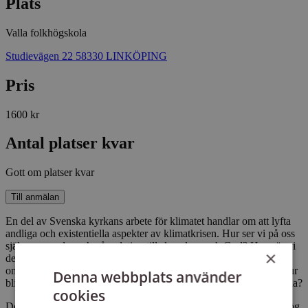
Plats
Valla folkhögskola
Studievägen 22 58330 LINKÖPING
Pris
1600 kr
Antal platser kvar
Gott om platser kvar
Till anmälan
En del av Svenska kyrkans arbete för klimatet handlar om att lyfta
andliga och existentiella aspekter av klimatkrisen. Hur ser vi på oss
själva, varandra och vår relation till skapelsen och Gud? Hur gör vi
×
det i praktiken? Vilka texter, metoder och praktiker som lyfter
omsorg om skapelsen kan vi inspireras av, pröva och utveckla? Hur
Denna webbplats använder
blir det pedagogik för församlingen med barn, unga och/eller vuxna?
cookies
Det vill vi utforska tillsammans med dig som är församlingspedagog