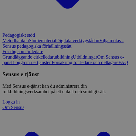
Pedagogiskt stöd
Metodbanken
Studiematerial
Digitala verktygslådan
Vilja mötas -
Sensus pedagogiska förhållningssätt
För dig som är ledare
Grundläggande cirkelledarutbildning
Utbildningar
Om Sensus e-
tjänst
Logga in i e-tjänsten
Försäkring för ledare och deltagare
FAQ
Sensus e-tjänst
Med Sensus e-tjänst kan du administrera din
folkbildningsverksamhet på ett enkelt och smidigt sätt.
Logga in
Om Sensus