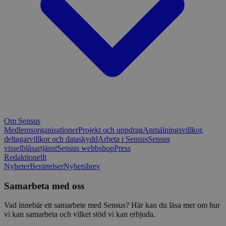
Om Sensus
Medlemsorganisationer
Projekt och uppdrag
Anmälningsvillkor,
deltagarvillkor och dataskydd
Arbeta i Sensus
Sensus
visselblåsartjänst
Sensus webbshop
Press
Redaktionellt
Nyheter
Berättelser
Nyhetsbrev
Samarbeta med oss
Vad innebär ett samarbete med Sensus? Här kan du läsa mer om hur
vi kan samarbeta och vilket stöd vi kan erbjuda.