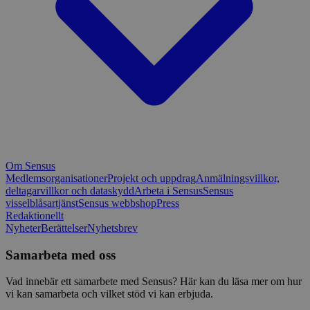
Om Sensus
Medlemsorganisationer
Projekt och uppdrag
Anmälningsvillkor,
deltagarvillkor och dataskydd
Arbeta i Sensus
Sensus
visselblåsartjänst
Sensus webbshop
Press
Redaktionellt
Nyheter
Berättelser
Nyhetsbrev
Samarbeta med oss
Vad innebär ett samarbete med Sensus? Här kan du läsa mer om hur
vi kan samarbeta och vilket stöd vi kan erbjuda.