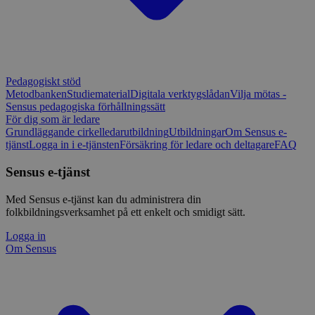
Pedagogiskt stöd
Metodbanken
Studiematerial
Digitala verktygslådan
Vilja mötas -
Sensus pedagogiska förhållningssätt
För dig som är ledare
Grundläggande cirkelledarutbildning
Utbildningar
Om Sensus e-
tjänst
Logga in i e-tjänsten
Försäkring för ledare och deltagare
FAQ
Sensus e-tjänst
Med Sensus e-tjänst kan du administrera din
folkbildningsverksamhet på ett enkelt och smidigt sätt.
Logga in
Om Sensus