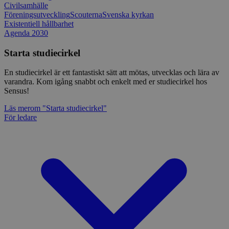
Civilsamhälle
Föreningsutveckling
Scouterna
Svenska kyrkan
Existentiell hållbarhet
Agenda 2030
Starta studiecirkel
En studiecirkel är ett fantastiskt sätt att mötas, utvecklas och lära av
varandra. Kom igång snabbt och enkelt med er studiecirkel hos
Sensus!
Läs mer
om "Starta studiecirkel"
För ledare