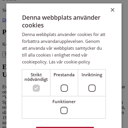
×
Sensus Uppsala
Mellanrummet
Denna webbplats använder
Drottninggatan 4 75310 UPPSALA
cookies
Pris
Denna webbplats använder cookies för att
förbättra användarupplevelsen. Genom
Kostnadsfritt
att använda vår webbplats samtycker du
till alla cookies i enlighet med vår
Till anmälan
cookiepolicy.
Läs vår cookie-policy
Existentiell Hållbarhetsvecka: SPES
Uppsala "Våga fråga, våga lyssna"
Strikt
Prestanda
Inriktning
nödvändigt
Eva Osterman Lind och Mari Pettersson från SPES Uppsala berättar
om det förebyggande arbetet mot suicid med det viktiga temat
“Våga fråga, våga lyssna”.
Funktioner
Spes är en rikstäckande ideell organisation som är partipolitiskt och
religiöst obunden och som är till för alla som mist en familjemedlem,
släkting, partner eller en vän genom suicid. Organisationen bildades
1987 och har sedan dess lyft frågan självmord i media och
informerat politiker och beslutsfattare om hur självmord kan
förhindras.