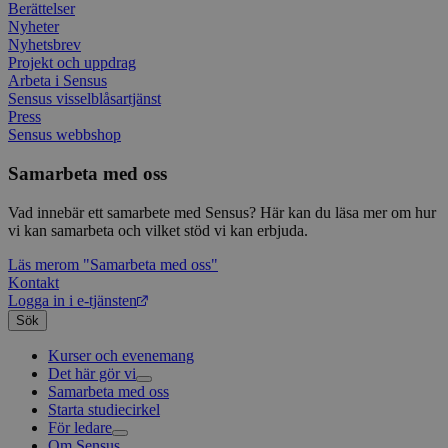
Googl
Berättelser
analys
Nyheter
använd
unika
Nyhetsbrev
tillde
Projekt och uppdrag
gener
Arbeta i Sensus
klient
Sensus visselblåsartjänst
i varj
webbp
Press
att be
Sensus webbshop
sessi
för
webbp
Samarbeta med oss
_pk_ses.1.c859
www.sensus.se
30
Det h
Vad innebär ett samarbete med Sensus? Här kan du läsa mer om hur
minuter
associ
platt
vi kan samarbeta och vilket stöd vi kan erbjuda.
källk
för at
Läs mer
om "Samarbeta med oss"
att sp
Kontakt
betee
webbp
Logga in i e-tjänsten
är en 
Sök
prefix
kort s
bokstä
Kurser och evenemang
refer
Det här gör vi
instäl
Samarbeta med oss
Livsfrågor
Starta studiecirkel
Kultur och skapande
Interreligiöst arbete
mtm_consent
1 år 1
Cooki
InnoCraft Ltd
månad
utgång
www.sensus.se
För ledare
Civilsamhälle
Existentiell och psykisk hälsa
Musik
komma
Om Sensus
Existentiell hållbarhet
Grundläggande cirkelledarutbildning
Körsång
Föreningsutveckling