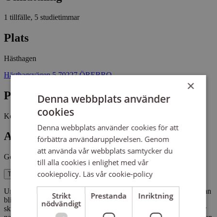
1 tillfälle, 5 studietimmar
Plats
Hästhagen
Hästhagsvägen 5 70227 ÖREBRO
×
Pris
Denna webbplats använder
cookies
Kostnadsfritt
Denna webbplats använder cookies för att
Antal platser kvar
förbättra användarupplevelsen. Genom
att använda vår webbplats samtycker du
Gott om platser kvar
till alla cookies i enlighet med vår
cookiepolicy.
Läs vår cookie-policy
Till anmälan
Under träffen utforskar vi tillsammans hur den naturliga världen kan
Strikt
Prestanda
Inriktning
bli en integrerad del av ett reflekterande skrivande. Vi gör
nödvändigt
skrivövningar där vi närmar oss hur vi som människor påverkas av