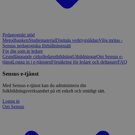
Pedagogiskt stöd
Metodbanken
Studiematerial
Digitala verktygslådan
Vilja mötas -
Sensus pedagogiska förhållningssätt
För dig som är ledare
Grundläggande cirkelledarutbildning
Utbildningar
Om Sensus e-
tjänst
Logga in i e-tjänsten
Försäkring för ledare och deltagare
FAQ
Sensus e-tjänst
Med Sensus e-tjänst kan du administrera din
folkbildningsverksamhet på ett enkelt och smidigt sätt.
Logga in
Om Sensus