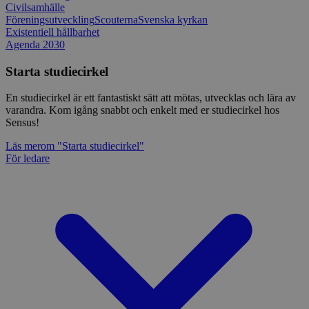
Civilsamhälle
Föreningsutveckling
Scouterna
Svenska kyrkan
Existentiell hållbarhet
Agenda 2030
Starta studiecirkel
En studiecirkel är ett fantastiskt sätt att mötas, utvecklas och lära av
varandra. Kom igång snabbt och enkelt med er studiecirkel hos
Sensus!
Läs mer
om "Starta studiecirkel"
För ledare