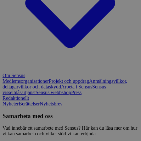
Om Sensus
Medlemsorganisationer
Projekt och uppdrag
Anmälningsvillkor,
deltagarvillkor och dataskydd
Arbeta i Sensus
Sensus
visselblåsartjänst
Sensus webbshop
Press
Redaktionellt
Nyheter
Berättelser
Nyhetsbrev
Samarbeta med oss
Vad innebär ett samarbete med Sensus? Här kan du läsa mer om hur
vi kan samarbeta och vilket stöd vi kan erbjuda.