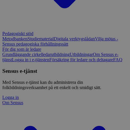
Pedagogiskt stöd
Metodbanken
Studiematerial
Digitala verktygslådan
Vilja mötas -
Sensus pedagogiska förhållningssätt
För dig som är ledare
Grundläggande cirkelledarutbildning
Utbildningar
Om Sensus e-
tjänst
Logga in i e-tjänsten
Försäkring för ledare och deltagare
FAQ
Sensus e-tjänst
Med Sensus e-tjänst kan du administrera din
folkbildningsverksamhet på ett enkelt och smidigt sätt.
Logga in
Om Sensus