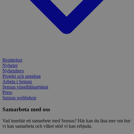
använ
spår
webbp
inbä
enkät
IDE
1 år
Denn
Google LLC
attribution_user_id
1 år
Denna 
av D
Typeform
.doubleclick.net
Typef
utfö
.typeform.com
använd
hur 
använ
anv
webbp
web
enkät
even
slut
ha s
AWSALBTGCORS
7 dagar
Denna 
Amazon Web
bes
Typef
Services, Inc.
webb
använd
form.typeform.com
Berättelser
använ
Nyheter
webbp
enkät
Nyhetsbrev
Projekt och uppdrag
_ga
1 år 1
Detta
Google LLC
Arbeta i Sensus
månad
assoc
.sensus.se
Sensus visselblåsartjänst
Univer
en vik
Press
Googl
Sensus webbshop
analys
använd
unika
Samarbeta med oss
tillde
gener
Vad innebär ett samarbete med Sensus? Här kan du läsa mer om hur
klient
i varj
vi kan samarbeta och vilket stöd vi kan erbjuda.
webbp
att be