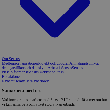
Om Sensus
Medlemsorganisationer
Projekt och uppdrag
Anmälningsvillkor,
deltagarvillkor och dataskydd
Arbeta i Sensus
Sensus
visselblåsartjänst
Sensus webbshop
Press
Redaktionellt
Nyheter
Berättelser
Nyhetsbrev
Samarbeta med oss
Vad innebär ett samarbete med Sensus? Här kan du läsa mer om hur
vi kan samarbeta och vilket stöd vi kan erbjuda.