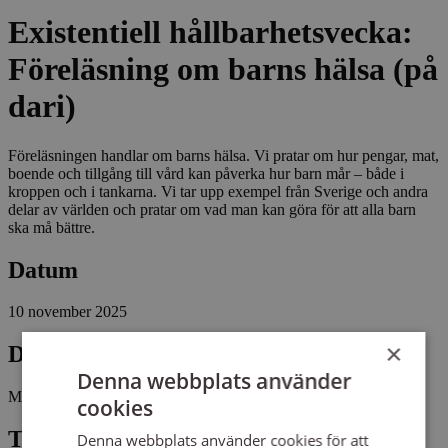
Existentiell hållbarhetsvecka:
Föreläsning om barns hälsa (på
dari)
Föreläsningen handlar om barns hälsa. Vi pratar om hur pengar, mat,
boende och tillgång till vård kan påverka hur barn mår – både i
kroppen och i tankarna. Vi tar upp exempel från Sverige och andra
delar av världen och pratar om vad man kan göra för att alla barn
ska må bättre.
Datum
10 november 2025
×
Dag
Denna webbplats använder
Måndag
cookies
Tid
Denna webbplats använder cookies för att