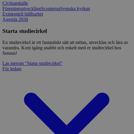
Civilsamhälle
Föreningsutveckling
Scouterna
Svenska kyrkan
Existentiell hållbarhet
Agenda 2030
Starta studiecirkel
En studiecirkel är ett fantastiskt sätt att mötas, utvecklas och lära av
varandra. Kom igång snabbt och enkelt med er studiecirkel hos
Sensus!
Läs mer
om "Starta studiecirkel"
För ledare