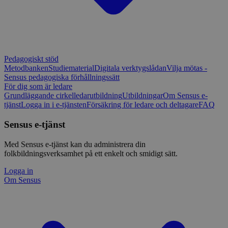
Pedagogiskt stöd
Metodbanken
Studiematerial
Digitala verktygslådan
Vilja mötas -
Sensus pedagogiska förhållningssätt
För dig som är ledare
Grundläggande cirkelledarutbildning
Utbildningar
Om Sensus e-
tjänst
Logga in i e-tjänsten
Försäkring för ledare och deltagare
FAQ
Sensus e-tjänst
Med Sensus e-tjänst kan du administrera din
folkbildningsverksamhet på ett enkelt och smidigt sätt.
Logga in
Om Sensus