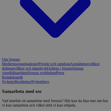
Om Sensus
Medlemsorganisationer
Projekt och uppdrag
Anmälningsvillkor,
deltagarvillkor och dataskydd
Arbeta i Sensus
Sensus
visselblåsartjänst
Sensus webbshop
Press
Redaktionellt
Nyheter
Berättelser
Nyhetsbrev
Samarbeta med oss
Vad innebär ett samarbete med Sensus? Här kan du läsa mer om hur
vi kan samarbeta och vilket stöd vi kan erbjuda.