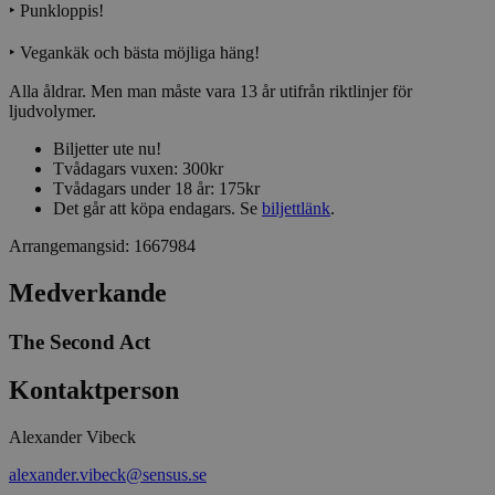
‣ Punkloppis!
Funktioner
‣ Vegankäk och bästa möjliga häng!
Strikt nödvändiga kakor tillåter
kärnwebbplatsfunktioner som användarinloggning
Alla åldrar. Men man måste vara 13 år utifrån riktlinjer för
och kontohantering. Webbplatsen kan inte
ljudvolymer.
användas ordentligt utan strikt nödvändiga cookies.
Biljetter ute nu!
Leverantör
/
Namn
Utgång
Beskrivni
Tvådagars vuxen: 300kr
Domän
Tvådagars under 18 år: 175kr
Det går att köpa endagars. Se
biljettlänk
.
ep201
30
Denna coo
Wufoo
minuter
Wufoo fö
.wufoo.com
belastnin
Arrangemangsid:
1667984
webbplats
förhindra
webbplats
Medverkande
CookieScriptConsent
1 månad
Denna coo
CookieScript
Cookie-Sc
www.sensus.se
The Second Act
tjänsten 
ihåg prefe
besökaren
Kontaktperson
nödvändig
Script.co
fungerar k
Alexander Vibeck
csrftoken
www.sensus.se
12
Denna coo
månader
till Djang
Google
alexander.vibeck@sensus.se
4 dagar
webbutvec
Privacy Policy