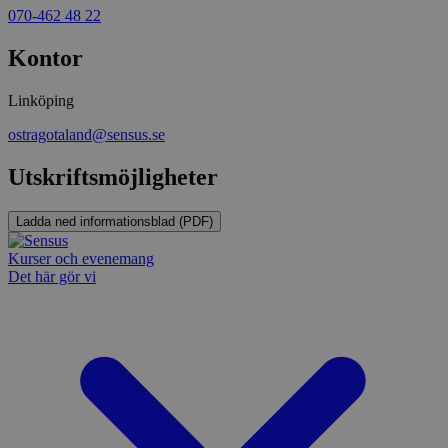
för Pytho
070-462 48 22
utformad 
en webbpl
typ av pr
Kontor
på webbfo
_splunk_rum_sid
sensus.wufoo.com
15
Denna coo
Linköping
minuter
Wufoo fö
belastnin
ostragotaland@sensus.se
webbplats
förhindra
webbplats
Utskriftsmöjligheter
Storage declaration
Ladda ned informationsblad (PDF)
Storage
Namn
Beskrivning
type
Kurser och evenemang
Det här gör vi
lastExternalReferrerTime
Local
storage
lastExternalReferrer
Local
storage
Leverantör
Namn
Utgång
Beskrivning
/
Domän
Leverantör
/