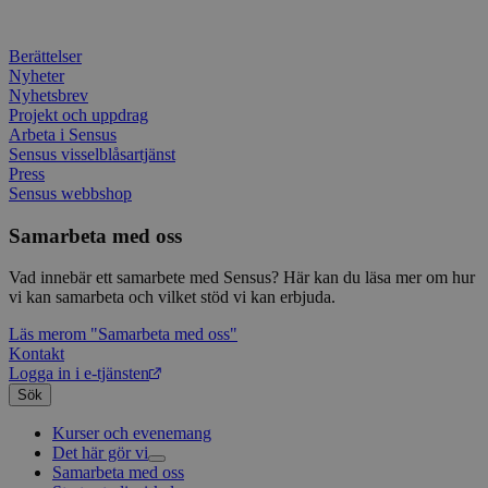
minuter
associ
platt
källk
Berättelser
för at
att sp
Nyheter
betee
Nyhetsbrev
webbp
Projekt och uppdrag
är en 
prefix
Arbeta i Sensus
kort s
Sensus visselblåsartjänst
bokstä
Press
refer
Sensus webbshop
instäl
mtm_consent
1 år 1
Cooki
InnoCraft Ltd
Samarbeta med oss
månad
utgång
www.sensus.se
komma
gav si
Vad innebär ett samarbete med Sensus? Här kan du läsa mer om hur
vi kan samarbeta och vilket stöd vi kan erbjuda.
mtm_cookie_consent
www.sensus.se
1 år 1
Cooki
månad
utgång
komma
Läs mer
om "Samarbeta med oss"
gav el
Kontakt
samty
Logga in i e-tjänsten
_pk_id.1.c859
www.sensus.se
1 år
Det h
Sök
associ
platt
Kurser och evenemang
källk
Det här gör vi
för at
att sp
Samarbeta med oss
Livsfrågor
betee