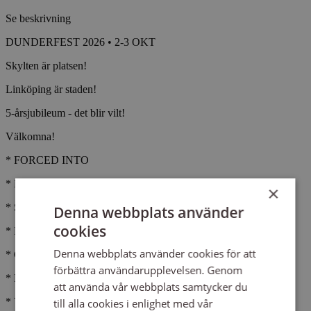
Se beskrivning
DUNDERFEST 2026 • 2-3 OKT
Skylten är platsen!
Linköping är staden!
5-årsjubileum - det blir vilt!
Välkomna!
* FORCED INTO
* LAST DAYS OF APRIL
×
* STILL IN LOVE (UK)
Denna webbplats använder
cookies
* NOTHING WORKS (GER)
Denna webbplats använder cookies för att
* GIVE TODAY
förbättra användarupplevelsen. Genom
* FEELS LIKE HEAVEN
att använda vår webbplats samtycker du
* VIDRO
till alla cookies i enlighet med vår