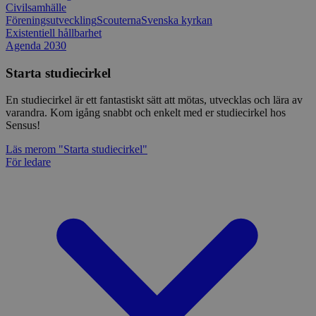
Civilsamhälle
Föreningsutveckling
Scouterna
Svenska kyrkan
Existentiell hållbarhet
Agenda 2030
Starta studiecirkel
En studiecirkel är ett fantastiskt sätt att mötas, utvecklas och lära av
varandra. Kom igång snabbt och enkelt med er studiecirkel hos
Sensus!
Läs mer
om "Starta studiecirkel"
För ledare