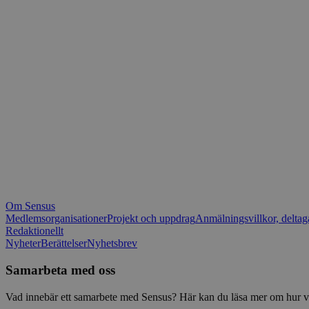
_fbp
.spot
mtm_consent_rem
__Secure-ROLLOU
matomo_ignore
VISITOR_PRIVACY_
matomo_sessid
YSC
_pk_ses
IDE
_ga_1RP1H45CK4
Om Sensus
tf_respondent_cc
Medlemsorganisationer
Projekt och uppdrag
Anmälningsvillkor, deltag
Redaktionellt
Nyheter
Berättelser
Nyhetsbrev
attribution_user_id
Samarbeta med oss
AWSALBTGCORS
Vad innebär ett samarbete med Sensus? Här kan du läsa mer om hur vi