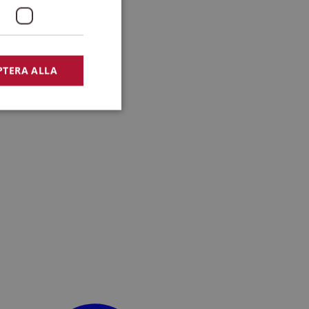
PTERA ALLA
bbplatsen kan inte
lansering,
missbruk.
nsten för att komma
r nödvändigt att
t.
lingsplattform för
plats mot en viss