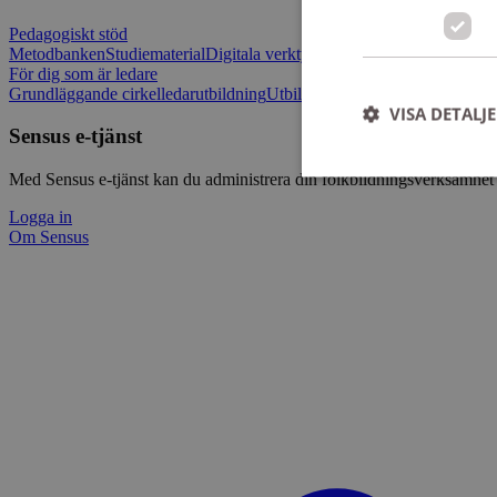
Pedagogiskt stöd
Metodbanken
Studiematerial
Digitala verktygslådan
Vilja mötas - Sensu
För dig som är ledare
Grundläggande cirkelledarutbildning
Utbildningar
Om Sensus e-tjänst
L
VISA DETALJ
Sensus e-tjänst
Med Sensus e-tjänst kan du administrera din folkbildningsverksamhet p
Logga in
Om Sensus
Strikt nödvändiga ka
användas ordentligt 
Namn
ep201
CookieScriptConse
csrftoken