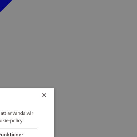
×
att använda vår
okie-policy
Funktioner