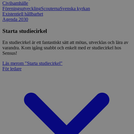
Civilsamhälle
Föreningsutveckling
Scouterna
Svenska kyrkan
Existentiell hållbarhet
Agenda 2030
Starta studiecirkel
En studiecirkel är ett fantastiskt sätt att mötas, utvecklas och lära av
varandra. Kom igång snabbt och enkelt med er studiecirkel hos
Sensus!
Läs mer
om "Starta studiecirkel"
För ledare