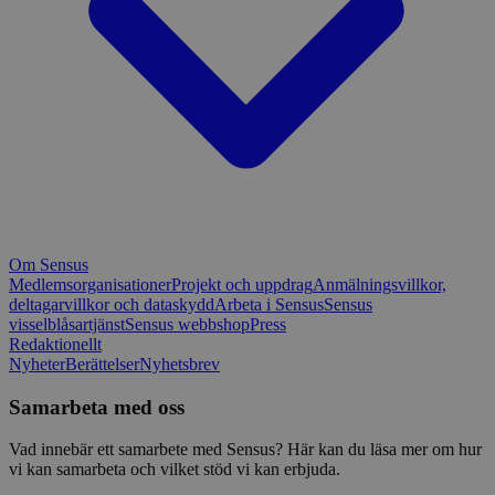
Om Sensus
Medlemsorganisationer
Projekt och uppdrag
Anmälningsvillkor,
deltagarvillkor och dataskydd
Arbeta i Sensus
Sensus
visselblåsartjänst
Sensus webbshop
Press
Redaktionellt
Nyheter
Berättelser
Nyhetsbrev
Samarbeta med oss
Vad innebär ett samarbete med Sensus? Här kan du läsa mer om hur
vi kan samarbeta och vilket stöd vi kan erbjuda.