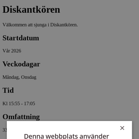
Diskantkören
Välkommen att sjunga i Diskantkören.
Startdatum
Vår 2026
Veckodagar
Måndag, Onsdag
Tid
Kl 15:55 - 17:05
Omfattning
×
33 tillfällen, 52 studietimmar
Denna webbplats använder