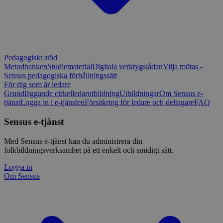
Pedagogiskt stöd
Metodbanken
Studiematerial
Digitala verktygslådan
Vilja mötas -
Sensus pedagogiska förhållningssätt
För dig som är ledare
Grundläggande cirkelledarutbildning
Utbildningar
Om Sensus e-
tjänst
Logga in i e-tjänsten
Försäkring för ledare och deltagare
FAQ
Sensus e-tjänst
Med Sensus e-tjänst kan du administrera din
folkbildningsverksamhet på ett enkelt och smidigt sätt.
Logga in
Om Sensus