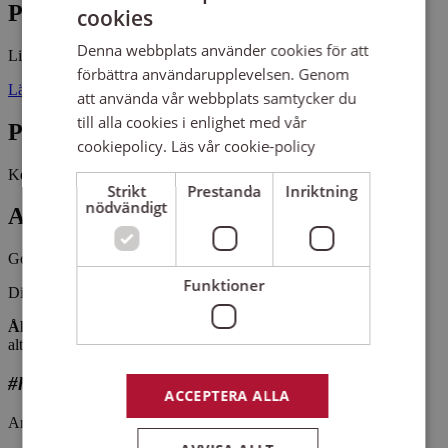
Plats
cookies
Denna webbplats använder cookies för att
Linköpings domkyrkas församlingshem
förbättra användarupplevelsen. Genom
Läroverksgatan 9 58227 LINKÖPING
att använda vår webbplats samtycker du
till alla cookies i enlighet med vår
Pris
cookiepolicy.
Läs vår cookie-policy
Kostnadsfritt
Strikt
Prestanda
Inriktning
nödvändigt
Antal platser kvar
Gott om platser kvar
Funktioner
Diskantkören är en gosskör i Linköping.
Åldrar:
Killar som är färdiga med Aspirantkören (sopraner och
altar).
#hittaenkör
ACCEPTERA ALLA
Arrangemangsid:
1650168