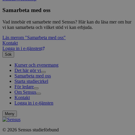
gener
klient
i varj
Samarbeta med oss
webbp
att be
sessi
Vad innebär ett samarbete med Sensus? Här kan du läsa mer om hur
för
vi kan samarbeta och vilket stöd vi kan erbjuda.
webbp
Läs mer
om "Samarbeta med oss"
_pk_ses.1.c859
www.sensus.se
30
Det h
minuter
associ
Kontakt
platt
Logga in i e-tjänsten
källk
Sök
för at
att sp
betee
Kurser och evenemang
webbp
Det här gör vi
är en 
Samarbeta med oss
Livsfrågor
prefix
kort s
Starta studiecirkel
Kultur och skapande
Interreligiöst arbete
bokstä
För ledare
Civilsamhälle
Existentiell och psykisk hälsa
Musik
refer
Om Sensus
Existentiell hållbarhet
Grundläggande cirkelledarutbildning
Körsång
Föreningsutveckling
instäl
Kontakt
Utbildningar
Berättelser
Scouterna
Agenda 2030
mtm_consent
1 år 1
Cooki
InnoCraft Ltd
Logga in i e-tjänsten
Sensus e-tjänst
Nyheter
Svenska kyrkan
månad
utgång
www.sensus.se
Metodbanken
Nyhetsbrev
komma
Försäkring för ledare och deltagare
Projekt och uppdrag
Meny
gav si
FAQ
Arbeta i Sensus
mtm_cookie_consent
www.sensus.se
1 år 1
Cooki
Sensus visselblåsartjänst
månad
utgång
© 2026 Sensus studieförbund
Press
komma