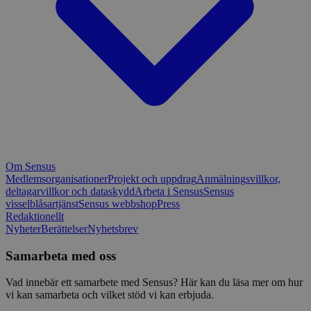
Om Sensus
Medlemsorganisationer
Projekt och uppdrag
Anmälningsvillkor,
deltagarvillkor och dataskydd
Arbeta i Sensus
Sensus
visselblåsartjänst
Sensus webbshop
Press
Redaktionellt
Nyheter
Berättelser
Nyhetsbrev
Samarbeta med oss
Vad innebär ett samarbete med Sensus? Här kan du läsa mer om hur
vi kan samarbeta och vilket stöd vi kan erbjuda.