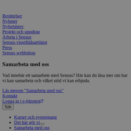
Typef
utfö
.typeform.com
använd
hur 
använ
anv
webbp
web
Berättelser
enkät
even
Nyheter
slut
Nyhetsbrev
ha s
AWSALBTGCORS
7 dagar
Denna 
Amazon Web
bes
Typef
Projekt och uppdrag
Services, Inc.
webb
använd
form.typeform.com
Arbeta i Sensus
använ
Sensus visselblåsartjänst
webbp
Press
enkät
Sensus webbshop
_ga
1 år 1
Detta
Google LLC
månad
assoc
.sensus.se
Samarbeta med oss
Univer
en vik
Googl
Vad innebär ett samarbete med Sensus? Här kan du läsa mer om hur
analys
vi kan samarbeta och vilket stöd vi kan erbjuda.
använd
unika
tillde
Läs mer
om "Samarbeta med oss"
gener
Kontakt
klient
Logga in i e-tjänsten
i varj
webbp
Sök
att be
sessi
Kurser och evenemang
för
webbp
Det här gör vi
Samarbeta med oss
Livsfrågor
_pk_ses.1.c859
www.sensus.se
30
Det h