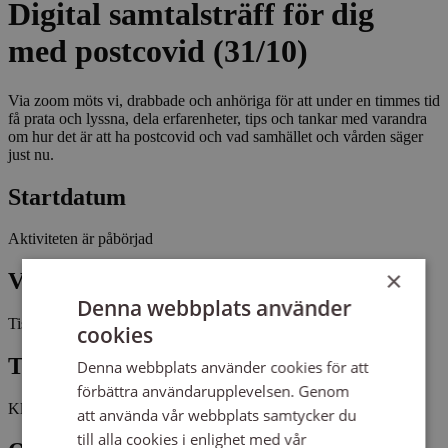
Digital samtalsträff för dig
med postcovid (31/10)
Via zoom möts vi, drabbade och anhöriga för att under en timmes tid
få prata och lyssna, dela erfarenheter, tips och tankar med varandra
om hur det är att ha postcovid och vad samhället och vården säger
just nu.
Startdatum
Aktiviteten är påbörjad
×
Veckodag
Denna webbplats använder
Tisdag
cookies
Tid
Denna webbplats använder cookies för att
förbättra användarupplevelsen. Genom
Kl 17:30 - 18:30
att använda vår webbplats samtycker du
till alla cookies i enlighet med vår