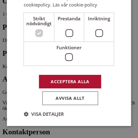
Omfattning
cookiepolicy.
Läs vår cookie-policy
1 tillfälle, 1 studietimmar
Strikt
Prestanda
Inriktning
nödvändigt
Plats
Distans
Zoom
Funktioner
Pris
Kostnadsfritt
Antal platser kvar
ACCEPTERA ALLA
Gott om platser kvar
AVVISA ALLT
Vi hoppas att träffen ska bidra till bättre mående och gemenskap och
öka kunskap. Välkommen med din anmälan.
VISA DETALJER
Arrangemangsid:
1567144
Kontaktperson