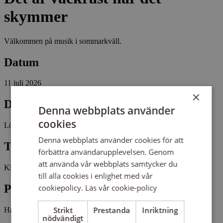
skymmer
Välkommen på musik i sommarkväll.
Datum
11 juli 2026
×
Dag
Denna webbplats använder
cookies
Lördag
Denna webbplats använder cookies för att
Tid
förbättra användarupplevelsen. Genom
att använda vår webbplats samtycker du
Kl 18:00 - 19:00
till alla cookies i enlighet med vår
Plats
cookiepolicy.
Läs vår cookie-policy
Strikt
Prestanda
Inriktning
Hägerstads nya kyrka
nödvändigt