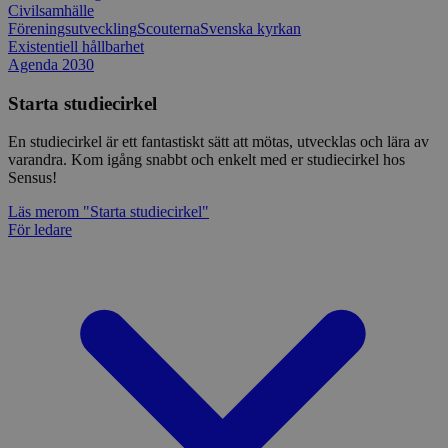
Civilsamhälle
Föreningsutveckling
Scouterna
Svenska kyrkan
Existentiell hållbarhet
Agenda 2030
Starta studiecirkel
En studiecirkel är ett fantastiskt sätt att mötas, utvecklas och lära av
varandra. Kom igång snabbt och enkelt med er studiecirkel hos
Sensus!
Läs mer
om "Starta studiecirkel"
För ledare