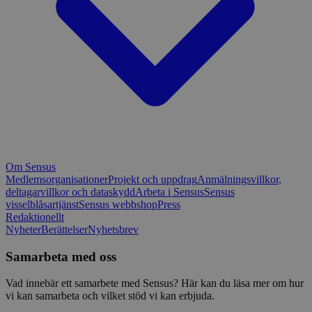
Om Sensus
Medlemsorganisationer
Projekt och uppdrag
Anmälningsvillkor,
deltagarvillkor och dataskydd
Arbeta i Sensus
Sensus
visselblåsartjänst
Sensus webbshop
Press
Redaktionellt
Nyheter
Berättelser
Nyhetsbrev
Samarbeta med oss
Vad innebär ett samarbete med Sensus? Här kan du läsa mer om hur
vi kan samarbeta och vilket stöd vi kan erbjuda.