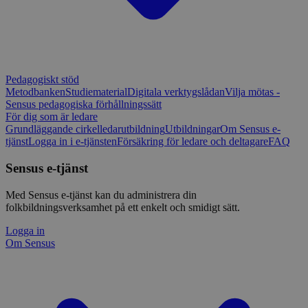
Pedagogiskt stöd
Metodbanken
Studiematerial
Digitala verktygslådan
Vilja mötas -
Sensus pedagogiska förhållningssätt
För dig som är ledare
Grundläggande cirkelledarutbildning
Utbildningar
Om Sensus e-
tjänst
Logga in i e-tjänsten
Försäkring för ledare och deltagare
FAQ
Sensus e-tjänst
Med Sensus e-tjänst kan du administrera din
folkbildningsverksamhet på ett enkelt och smidigt sätt.
Logga in
Om Sensus