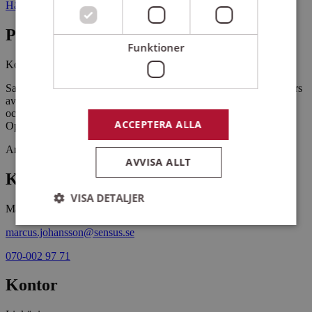
Hägerstads nya kyrka 59046 RIMFORSA
Pris
Funktioner
Kostnadsfritt
Sakrala sånger, svenska romanser och italienska operaarior framförs
av Otto Larsson, baryton, och Sebastian Henriksson, piano. Otto
och Sebastian har studerat tillsammans på Musik- och
ACCEPTERA ALLA
Operahögskolan vid Mälardalens universitet.
Arrangemangsid:
1664127
AVVISA ALLT
Kontaktperson
VISA DETALJER
Marcus Johansson
marcus.johansson@sensus.se
Strikt nödvändigt
Prestanda
Inriktning
070-002 97 71
Funktioner
Kontor
Strikt nödvändiga kakor tillåter
kärnwebbplatsfunktioner som användarinloggning