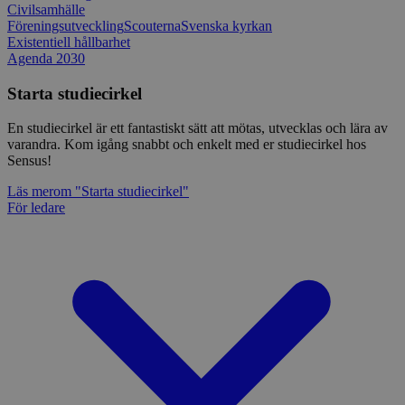
Civilsamhälle
Föreningsutveckling
Scouterna
Svenska kyrkan
Existentiell hållbarhet
Agenda 2030
Starta studiecirkel
En studiecirkel är ett fantastiskt sätt att mötas, utvecklas och lära av
varandra. Kom igång snabbt och enkelt med er studiecirkel hos
Sensus!
Läs mer
om "Starta studiecirkel"
För ledare