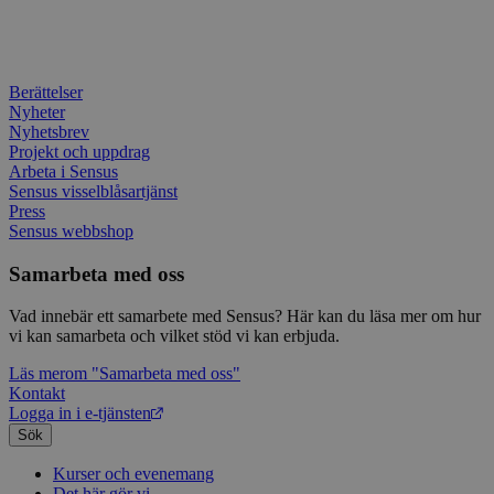
Univer
en vik
Googl
analys
använd
unika
Berättelser
tillde
Nyheter
gener
Nyhetsbrev
klient
i varj
Projekt och uppdrag
webbp
Arbeta i Sensus
att be
Sensus visselblåsartjänst
sessi
Press
för
webbp
Sensus webbshop
_pk_ses.1.c859
www.sensus.se
30
Det h
Samarbeta med oss
minuter
associ
platt
källk
Vad innebär ett samarbete med Sensus? Här kan du läsa mer om hur
för at
vi kan samarbeta och vilket stöd vi kan erbjuda.
att sp
betee
webbp
Läs mer
om "Samarbeta med oss"
är en 
Kontakt
prefix
Logga in i e-tjänsten
kort s
bokstä
Sök
refer
instäl
Kurser och evenemang
mtm_consent
1 år 1
Cooki
InnoCraft Ltd
Det här gör vi