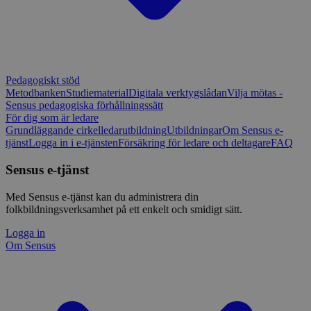
Pedagogiskt stöd
Metodbanken
Studiematerial
Digitala verktygslådan
Vilja mötas -
Sensus pedagogiska förhållningssätt
För dig som är ledare
Grundläggande cirkelledarutbildning
Utbildningar
Om Sensus e-
tjänst
Logga in i e-tjänsten
Försäkring för ledare och deltagare
FAQ
Sensus e-tjänst
Med Sensus e-tjänst kan du administrera din
folkbildningsverksamhet på ett enkelt och smidigt sätt.
Logga in
Om Sensus