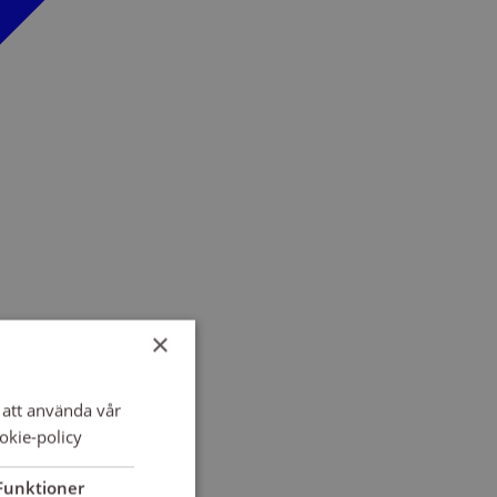
×
att använda vår
okie-policy
Funktioner