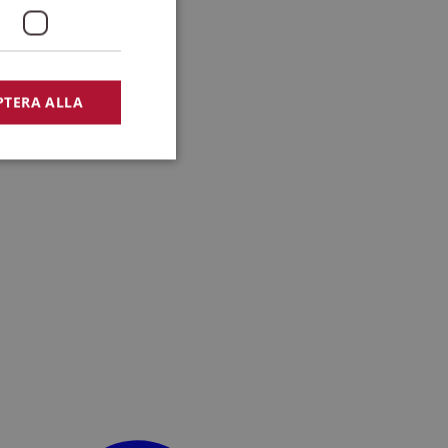
PTERA ALLA
bbplatsen kan inte
lansering,
missbruk.
nsten för att komma
r nödvändigt att
t.
lingsplattform för
plats mot en viss