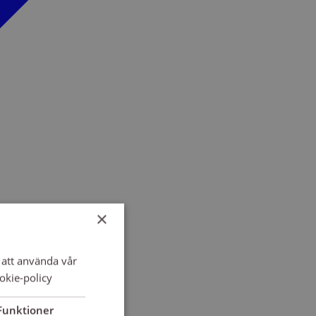
×
att använda vår
okie-policy
Funktioner