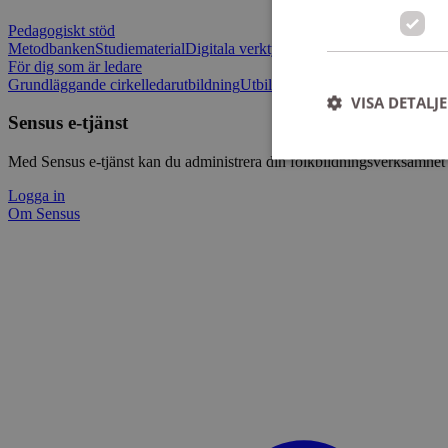
Pedagogiskt stöd
Metodbanken
Studiematerial
Digitala verktygslådan
Vilja mötas - Sensu
För dig som är ledare
Grundläggande cirkelledarutbildning
Utbildningar
Om Sensus e-tjänst
L
VISA DETALJ
Sensus e-tjänst
Med Sensus e-tjänst kan du administrera din folkbildningsverksamhet p
Logga in
Om Sensus
Strikt nödvändiga ka
användas ordentligt 
Namn
ep201
CookieScriptConse
csrftoken