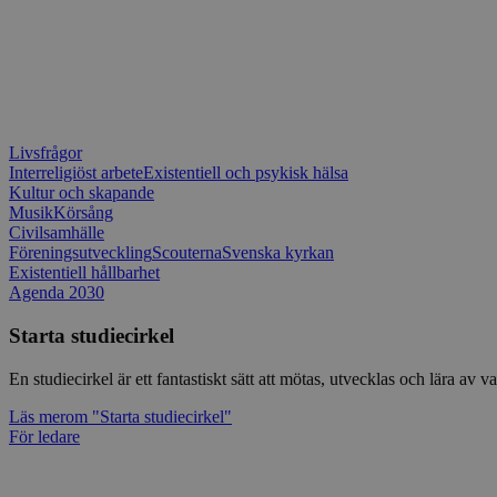
Livsfrågor
Interreligiöst arbete
Existentiell och psykisk hälsa
Kultur och skapande
Musik
Körsång
Civilsamhälle
Föreningsutveckling
Scouterna
Svenska kyrkan
Existentiell hållbarhet
Agenda 2030
Starta studiecirkel
En studiecirkel är ett fantastiskt sätt att mötas, utvecklas och lära a
Läs mer
om "Starta studiecirkel"
För ledare