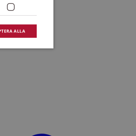
PTERA ALLA
bbplatsen kan inte
lansering,
missbruk.
nsten för att komma
r nödvändigt att
t.
lingsplattform för
plats mot en viss