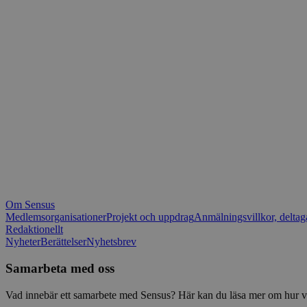
_fbp
.spot
mtm_consent_rem
__Secure-ROLLOU
matomo_ignore
VISITOR_PRIVACY_
matomo_sessid
YSC
_pk_ses
IDE
_ga_1RP1H45CK4
Om Sensus
tf_respondent_cc
Medlemsorganisationer
Projekt och uppdrag
Anmälningsvillkor, deltag
Redaktionellt
Nyheter
Berättelser
Nyhetsbrev
attribution_user_id
Samarbeta med oss
AWSALBTGCORS
Vad innebär ett samarbete med Sensus? Här kan du läsa mer om hur vi