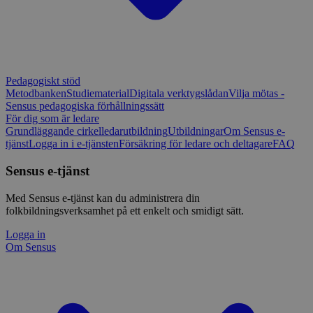
Pedagogiskt stöd
Metodbanken
Studiematerial
Digitala verktygslådan
Vilja mötas -
Sensus pedagogiska förhållningssätt
För dig som är ledare
Grundläggande cirkelledarutbildning
Utbildningar
Om Sensus e-
tjänst
Logga in i e-tjänsten
Försäkring för ledare och deltagare
FAQ
Sensus e-tjänst
Med Sensus e-tjänst kan du administrera din
folkbildningsverksamhet på ett enkelt och smidigt sätt.
Logga in
Om Sensus