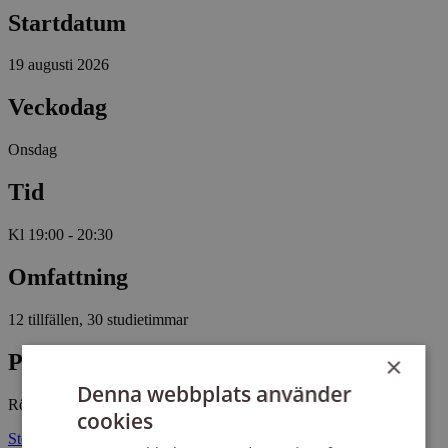
Startdatum
19 augusti 2026
Veckodag
Onsdag
Tid
Kl 19:00 - 20:30
Omfattning
12 tillfällen, 30 studietimmar
Plats
×
Denna webbplats använder
Rödtornet
cookies
Storgatan 31 59230 VADSTENA