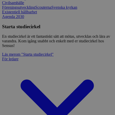
Civilsamhälle
Föreningsutveckling
Scouterna
Svenska kyrkan
Existentiell hållbarhet
Agenda 2030
Starta studiecirkel
En studiecirkel är ett fantastiskt sätt att mötas, utvecklas och lära av
varandra. Kom igång snabbt och enkelt med er studiecirkel hos
Sensus!
Läs mer
om "Starta studiecirkel"
För ledare