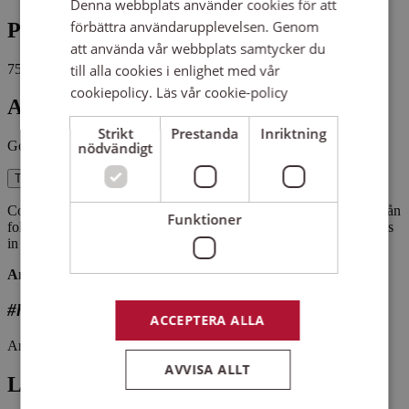
Denna webbplats använder cookies för att
förbättra användarupplevelsen. Genom
Pris
att använda vår webbplats samtycker du
750 kr
till alla cookies i enlighet med vår
cookiepolicy.
Läs vår cookie-policy
Antal platser kvar
Strikt
Prestanda
Inriktning
Gott om platser kvar
nödvändigt
Till anmälan
Coro Domingo - damkör med sångglädje i fokus. Vi sjunger allt från
Funktioner
folk- och världsmusik till pop, schlager och visa - det som faller oss
in helt enkelt.
Antal platser:
45 stycken.
#hittaenkör
ACCEPTERA ALLA
Arrangemangsid:
1661210
AVVISA ALLT
Ledare