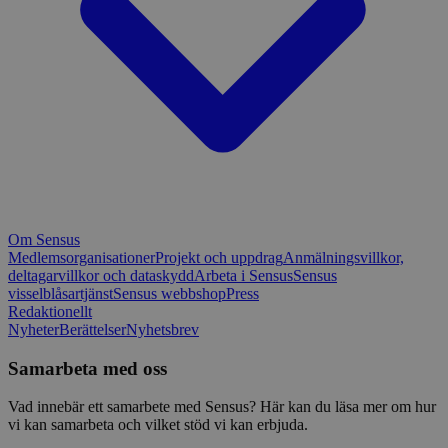
Om Sensus
Medlemsorganisationer
Projekt och uppdrag
Anmälningsvillkor,
deltagarvillkor och dataskydd
Arbeta i Sensus
Sensus
visselblåsartjänst
Sensus webbshop
Press
Redaktionellt
Nyheter
Berättelser
Nyhetsbrev
Samarbeta med oss
Vad innebär ett samarbete med Sensus? Här kan du läsa mer om hur
vi kan samarbeta och vilket stöd vi kan erbjuda.