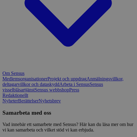
Om Sensus
Medlemsorganisationer
Projekt och uppdrag
Anmälningsvillkor,
deltagarvillkor och dataskydd
Arbeta i Sensus
Sensus
visselblåsartjänst
Sensus webbshop
Press
Redaktionellt
Nyheter
Berättelser
Nyhetsbrev
Samarbeta med oss
Vad innebär ett samarbete med Sensus? Här kan du läsa mer om hur
vi kan samarbeta och vilket stöd vi kan erbjuda.