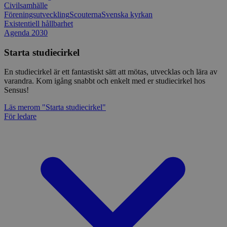
Civilsamhälle
Föreningsutveckling
Scouterna
Svenska kyrkan
Existentiell hållbarhet
Agenda 2030
Starta studiecirkel
En studiecirkel är ett fantastiskt sätt att mötas, utvecklas och lära av
varandra. Kom igång snabbt och enkelt med er studiecirkel hos
Sensus!
Läs mer
om "Starta studiecirkel"
För ledare