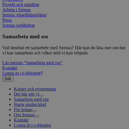
webbp
web
Projekt och uppdrag
enkät
even
slut
Arbeta i Sensus
ha s
AWSALBTGCORS
7 dagar
Denna 
Amazon Web
Sensus visselblåsartjänst
bes
Typef
Services, Inc.
Press
webb
använd
form.typeform.com
Sensus webbshop
använ
webbp
enkät
Samarbeta med oss
_ga
1 år 1
Detta
Google LLC
månad
assoc
.sensus.se
Vad innebär ett samarbete med Sensus? Här kan du läsa mer om hur
Univer
vi kan samarbeta och vilket stöd vi kan erbjuda.
en vik
Googl
analys
Läs mer
om "Samarbeta med oss"
använd
Kontakt
unika
Logga in i e-tjänsten
tillde
gener
Sök
klient
i varj
Kurser och evenemang
webbp
Det här gör vi
att be
sessi
Samarbeta med oss
Livsfrågor
för
Starta studiecirkel
Kultur och skapande
Interreligiöst arbete
webbp
För ledare
Civilsamhälle
Existentiell och psykisk hälsa
Musik
Om Sensus
Existentiell hållbarhet
Grundläggande cirkelledarutbildning
Körsång
Föreningsutveckling
_pk_ses.1.c859
www.sensus.se
30
Det h
minuter
associ
Kontakt
Utbildningar
Berättelser
Scouterna
Agenda 2030
platt
Logga in i e-tjänsten
Sensus e-tjänst
Nyheter
Svenska kyrkan
källk