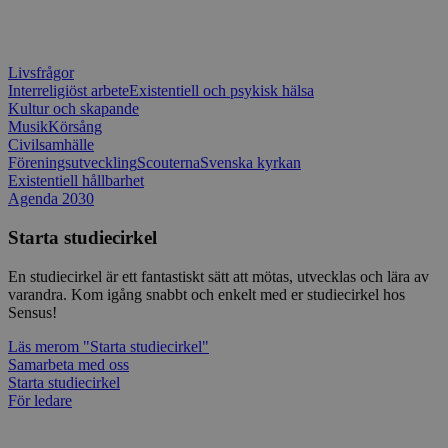
typ av pr
på webbfo
_splunk_rum_sid
sensus.wufoo.com
15
Denna coo
minuter
Wufoo fö
Livsfrågor
belastnin
Interreligiöst arbete
Existentiell och psykisk hälsa
webbplats
förhindra
Kultur och skapande
webbplats
Musik
Körsång
Civilsamhälle
Storage declaration
Föreningsutveckling
Scouterna
Svenska kyrkan
Existentiell hållbarhet
Storage
Namn
Beskrivning
Agenda 2030
type
lastExternalReferrerTime
Local
Starta studiecirkel
storage
lastExternalReferrer
Local
En studiecirkel är ett fantastiskt sätt att mötas, utvecklas och lära av
storage
varandra. Kom igång snabbt och enkelt med er studiecirkel hos
Sensus!
Läs mer
om "Starta studiecirkel"
Samarbeta med oss
Leverantör
Starta studiecirkel
Namn
Utgång
Beskrivning
/
Domän
Leverantör
/
För ledare
Namn
Utgång
Beskr
Domän
sp_t
1 år
Krävs för att
Spotify Inc.
Leverantör
/
Namn
Utgång
Besk
säkerställa
.spotify.com
_pk_id
1 år
Använ
InnoCraft Ltd
Domän