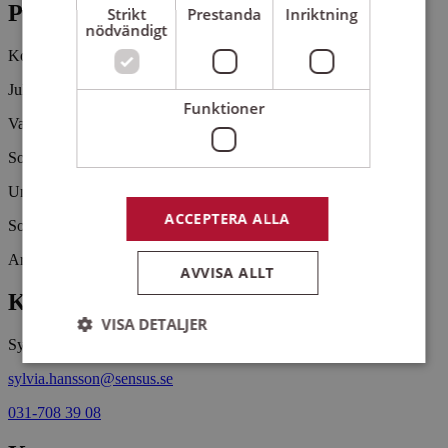
Pris
Strikt
Prestanda
Inriktning
nödvändigt
Kostnadsfritt
Julens mysterium, i textläsning, kör- och församlingssång
Funktioner
Vasa Vokalensemble
Sofia Johanssons Kammarkör
Under ledning av
ACCEPTERA ALLA
Sofia Johansson och Per Högberg
Arrangemangsid:
1647427
AVVISA ALLT
Kontaktperson
VISA DETALJER
Sylvia Hansson
sylvia.hansson@sensus.se
Strikt nödvändigt
Prestanda
Inriktning
031-708 39 08
Funktioner