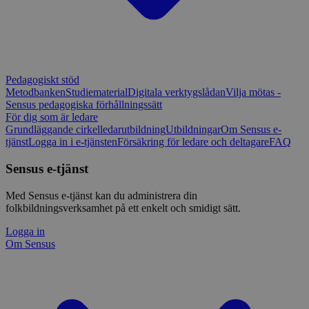
Pedagogiskt stöd
Metodbanken
Studiematerial
Digitala verktygslådan
Vilja mötas -
Sensus pedagogiska förhållningssätt
För dig som är ledare
Grundläggande cirkelledarutbildning
Utbildningar
Om Sensus e-
tjänst
Logga in i e-tjänsten
Försäkring för ledare och deltagare
FAQ
Sensus e-tjänst
Med Sensus e-tjänst kan du administrera din
folkbildningsverksamhet på ett enkelt och smidigt sätt.
Logga in
Om Sensus