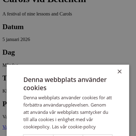
A festival of nine lessons and Carols
Datum
5 januari 2026
Dag
Måndag
×
Tid
Denna webbplats använder
cookies
Kl 18:00 - 19:00
Denna webbplats använder cookies för att
Plats
förbättra användarupplevelsen. Genom
att använda vår webbplats samtycker du
Vasakyrkan
till alla cookies i enlighet med vår
cookiepolicy.
Läs vår cookie-policy
Vasa Kyrkoplan 5 41127 GÖTEBORG