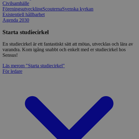
Civilsamhälle
Föreningsutveckling
Scouterna
Svenska kyrkan
Existentiell hållbarhet
Agenda 2030
Starta studiecirkel
En studiecirkel är ett fantastiskt sätt att mötas, utvecklas och lära av
varandra. Kom igång snabbt och enkelt med er studiecirkel hos
Sensus!
Läs mer
om "Starta studiecirkel"
För ledare