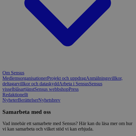
Om Sensus
Medlemsorganisationer
Projekt och uppdrag
Anmälningsvillkor,
deltagarvillkor och dataskydd
Arbeta i Sensus
Sensus
visselblåsartjänst
Sensus webbshop
Press
Redaktionellt
Nyheter
Berättelser
Nyhetsbrev
Samarbeta med oss
Vad innebär ett samarbete med Sensus? Här kan du läsa mer om hur
vi kan samarbeta och vilket stöd vi kan erbjuda.