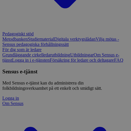
Pedagogiskt stöd
Metodbanken
Studiematerial
Digitala verktygslådan
Vilja mötas -
Sensus pedagogiska förhållningssätt
För dig som är ledare
Grundläggande cirkelledarutbildning
Utbildningar
Om Sensus e-
tjänst
Logga in i e-tjänsten
Försäkring för ledare och deltagare
FAQ
Sensus e-tjänst
Med Sensus e-tjänst kan du administrera din
folkbildningsverksamhet på ett enkelt och smidigt sätt.
Logga in
Om Sensus