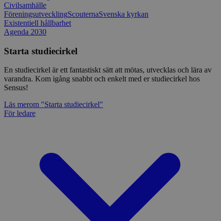
Civilsamhälle
Föreningsutveckling
Scouterna
Svenska kyrkan
Existentiell hållbarhet
Agenda 2030
Starta studiecirkel
En studiecirkel är ett fantastiskt sätt att mötas, utvecklas och lära av
varandra. Kom igång snabbt och enkelt med er studiecirkel hos
Sensus!
Läs mer
om "Starta studiecirkel"
För ledare