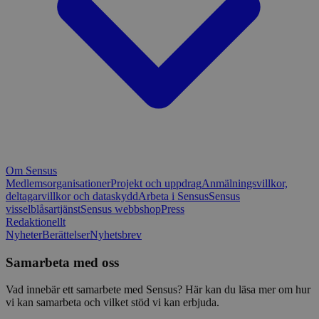
Om Sensus
Medlemsorganisationer
Projekt och uppdrag
Anmälningsvillkor,
deltagarvillkor och dataskydd
Arbeta i Sensus
Sensus
visselblåsartjänst
Sensus webbshop
Press
Redaktionellt
Nyheter
Berättelser
Nyhetsbrev
Samarbeta med oss
Vad innebär ett samarbete med Sensus? Här kan du läsa mer om hur
vi kan samarbeta och vilket stöd vi kan erbjuda.