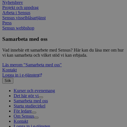
Nyhetsbrev
mtm_cookie_consent
www.sensus.se
1 år 1
Cooki
Projekt och uppdrag
månad
utgång
komma
Arbeta i Sensus
gav el
Sensus visselblåsartjänst
samty
Press
Sensus webbshop
_pk_id.1.c859
www.sensus.se
1 år
Det h
associ
platt
Samarbeta med oss
källk
för at
att sp
Vad innebär ett samarbete med Sensus? Här kan du läsa mer om hur
betee
vi kan samarbeta och vilket stöd vi kan erbjuda.
webbp
är en 
prefix
Läs mer
om "Samarbeta med oss"
kort s
Kontakt
bokstä
Logga in i e-tjänsten
refer
instäl
Sök
Kurser och evenemang
Det här gör vi
Samarbeta med oss
Livsfrågor
Starta studiecirkel
Kultur och skapande
Interreligiöst arbete
För ledare
Civilsamhälle
Existentiell och psykisk hälsa
Musik
Om Sensus
Existentiell hållbarhet
Grundläggande cirkelledarutbildning
Körsång
Föreningsutveckling
Kontakt
Utbildningar
Berättelser
Scouterna
Agenda 2030
Logga in i e-tjänsten
Sensus e-tjänst
Nyheter
Svenska kyrkan