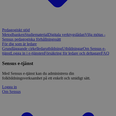
Pedagogiskt stöd
Metodbanken
Studiematerial
Digitala verktygslådan
Vilja mötas -
Sensus pedagogiska förhållningssätt
För dig som är ledare
Grundläggande cirkelledarutbildning
Utbildningar
Om Sensus e-
tjänst
Logga in i e-tjänsten
Försäkring för ledare och deltagare
FAQ
Sensus e-tjänst
Med Sensus e-tjänst kan du administrera din
folkbildningsverksamhet på ett enkelt och smidigt sätt.
Logga in
Om Sensus