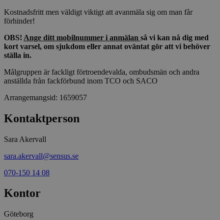
Kostnadsfritt men väldigt viktigt att avanmäla sig om man får
CookieScriptConsent
1 månad
Denna coo
CookieScript
Cookie-Sc
www.sensus.se
förhinder!
tjänsten 
ihåg prefe
OBS!
Ange ditt mobilnummer i anmälan
så vi kan nå dig med
besökaren
kort varsel, om sjukdom eller annat oväntat gör att vi behöver
nödvändig
Script.co
ställa in.
fungerar k
Målgruppen är fackligt förtroendevalda, ombudsmän och andra
csrftoken
www.sensus.se
12
Denna coo
anställda från fackförbund inom TCO och SACO
månader
till Djang
Google
4 dagar
webbutvec
Privacy Policy
för Pytho
Arrangemangsid:
1659057
utformad 
en webbpl
typ av pr
Kontaktperson
på webbfo
_splunk_rum_sid
sensus.wufoo.com
15
Denna coo
Sara Akervall
minuter
Wufoo fö
belastnin
sara.akervall@sensus.se
webbplats
förhindra
webbplats
070-150 14 08
Storage declaration
Kontor
Storage
Namn
Beskrivning
type
Göteborg