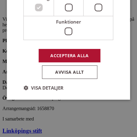
15.45
– paus med korv innan konserten
16.30
– konsert i Sankt Petri kyrka
Vi sjunger en blandad repertoar, där körerna övar på några sånger på
Funktioner
hemmaplan. Några sånger lär vi oss på plats. Repertoaren
presenteras i slutet av augusti.
Plats:
Sankt Petri kyrka, Västervik
Kostnad:
50 kr/deltagare
ACCEPTERA ALLA
Målgrupp:
Barnkörer i Linköpings stift, ålder 7-12 år.
AVVISA ALLT
Antal platser:
150
Datum för sista anmälan:
Prel. anmälan (helgrupp) 6 september.
VISA DETALJER
Definitiv anmälan med namn och personnummer: 30 september.
Övrigt:
För körer i Linköpings stift.
Arrangemangsid:
1658870
Strikt nödvändigt
Prestanda
Inriktning
I samarbete med
Funktioner
Linköpings stift
Strikt nödvändiga kakor tillåter
kärnwebbplatsfunktioner som användarinloggning