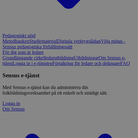
Pedagogiskt stöd
Metodbanken
Studiematerial
Digitala verktygslådan
Vilja mötas -
Sensus pedagogiska förhållningssätt
För dig som är ledare
Grundläggande cirkelledarutbildning
Utbildningar
Om Sensus e-
tjänst
Logga in i e-tjänsten
Försäkring för ledare och deltagare
FAQ
Sensus e-tjänst
Med Sensus e-tjänst kan du administrera din
folkbildningsverksamhet på ett enkelt och smidigt sätt.
Logga in
Om Sensus