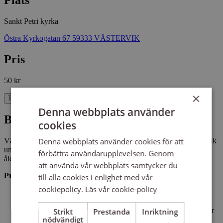
Sankt Petri kyrka
Östra Kyrkogatan 67 59333 VÄSTERVIK
Pris
50 kr
×
Till anmälan
Denna webbplats använder
Barnkördag
cookies
Denna webbplats använder cookies för att
Välkommen till en härlig barnkördag i Sankt Petri kyrka i Västervik
under ledning av Hanna Sandman. Dagen riktar sig till barnkörer i
förbättra användarupplevelsen. Genom
åldrarna 7-12 år och är öppen för körer i hela Linköpings stift.
att använda vår webbplats samtycker du
Program
till alla cookies i enlighet med vår
cookiepolicy.
Läs vår cookie-policy
12.30
– samling (alla körer ser till att komma mätta, lunch
ordnas alltså på egen hand)
12.45
– välkommen och start – vi sjunger och arbetar (tid för
Strikt
Prestanda
Inriktning
nödvändigt
fruktpaus)