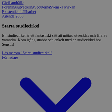
Civilsamhälle
Föreningsutveckling
Scouterna
Svenska kyrkan
Existentiell hållbarhet
Agenda 2030
Starta studiecirkel
En studiecirkel är ett fantastiskt sätt att mötas, utvecklas och lära av
varandra. Kom igång snabbt och enkelt med er studiecirkel hos
Sensus!
Läs mer
om "Starta studiecirkel"
För ledare