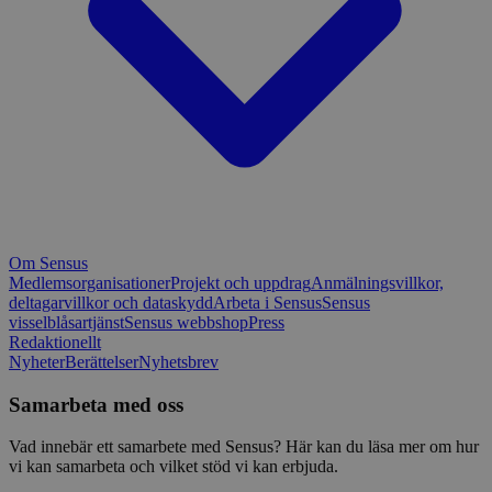
Om Sensus
Medlemsorganisationer
Projekt och uppdrag
Anmälningsvillkor,
deltagarvillkor och dataskydd
Arbeta i Sensus
Sensus
visselblåsartjänst
Sensus webbshop
Press
Redaktionellt
Nyheter
Berättelser
Nyhetsbrev
Samarbeta med oss
Vad innebär ett samarbete med Sensus? Här kan du läsa mer om hur
vi kan samarbeta och vilket stöd vi kan erbjuda.